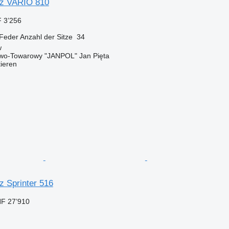
z VARIO 810
 3’256
Feder
Anzahl der Sitze
34
w
wo-Towarowy "JANPOL" Jan Pięta
tieren
 Sprinter 516
F 27’910