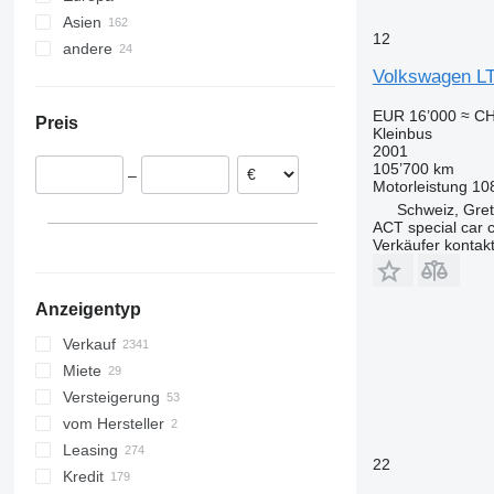
Asien
Polen
12
andere
Deutschland
Japan
Volkswagen LT
Rumänien
Türkei
Ukraine
Niederlande
China
Peru
EUR 16’000
≈ CH
Preis
Litauen
Vereinigte Arabische Emirate
Chile
Kleinbus
2001
Italien
Argentinien
105’700 km
–
Dänemark
Motorleistung
10
Tschechien
Schweiz, Gre
ACT special car 
alle anzeigen
Verkäufer kontak
Anzeigentyp
Verkauf
Miete
Versteigerung
vom Hersteller
Leasing
22
Kredit