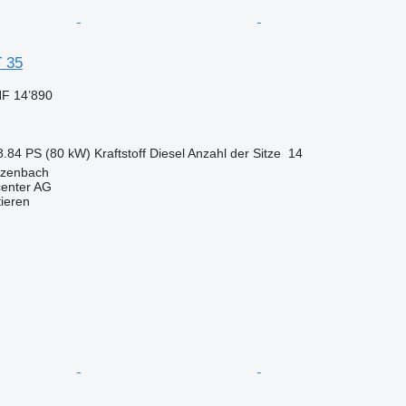
 35
F 14’890
8.84 PS (80 kW)
Kraftstoff
Diesel
Anzahl der Sitze
14
tzenbach
center AG
tieren