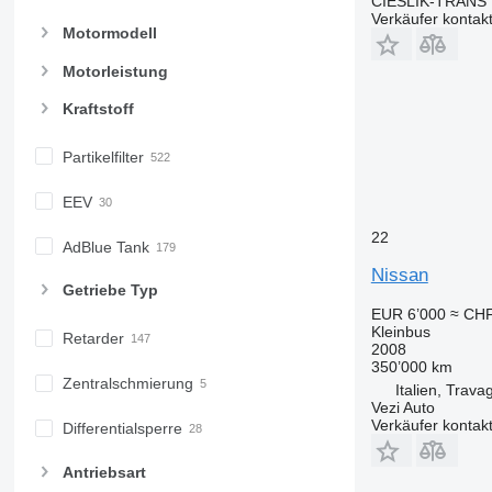
CIEŚLIK-TRANS
Verkäufer kontak
Motormodell
Motorleistung
Kraftstoff
Partikelfilter
EEV
22
AdBlue Tank
Nissan
Getriebe Typ
EUR 6’000
≈ CHF
Kleinbus
Retarder
2008
350’000 km
Zentralschmierung
Italien, Trava
Vezi Auto
Verkäufer kontak
Differentialsperre
Antriebsart