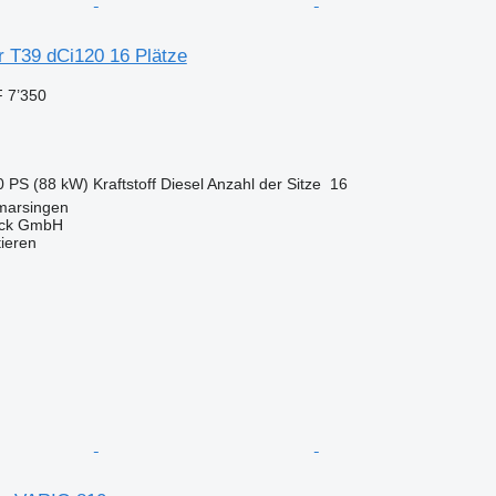
r T39 dCi120 16 Plätze
 7’350
0 PS (88 kW)
Kraftstoff
Diesel
Anzahl der Sitze
16
marsingen
uck GmbH
tieren