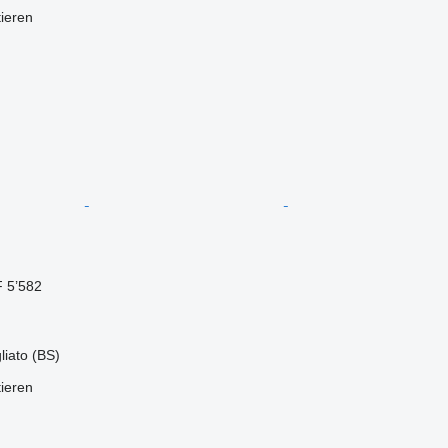
tieren
 5’582
gliato (BS)
tieren