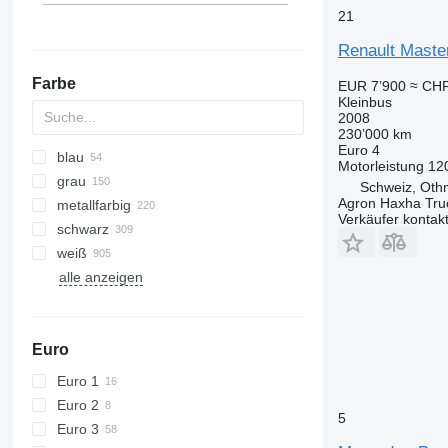
21
Renault Maste
Farbe
EUR 7’900
≈ CHF
Kleinbus
2008
230’000 km
Euro 4
blau
Motorleistung
12
grau
Schweiz, Oth
Agron Haxha Tr
metallfarbig
Verkäufer kontak
schwarz
weiß
alle anzeigen
Euro
Euro 1
Euro 2
5
Euro 3