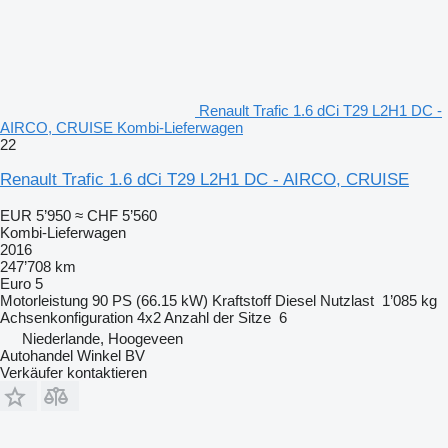
Renault Trafic 1.6 dCi T29 L2H1 DC -
AIRCO, CRUISE Kombi-Lieferwagen
22
Renault Trafic 1.6 dCi T29 L2H1 DC - AIRCO, CRUISE
EUR 5’950
≈ CHF 5’560
Kombi-Lieferwagen
2016
247’708 km
Euro 5
Motorleistung
90 PS (66.15 kW)
Kraftstoff
Diesel
Nutzlast
1’085 kg
Achsenkonfiguration
4x2
Anzahl der Sitze
6
Niederlande, Hoogeveen
Autohandel Winkel BV
Verkäufer kontaktieren