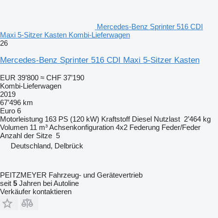
Mercedes-Benz Sprinter 516 CDI
Maxi 5-Sitzer Kasten Kombi-Lieferwagen
26
Mercedes-Benz Sprinter 516 CDI Maxi 5-Sitzer Kasten
EUR 39’800
≈ CHF 37’190
Kombi-Lieferwagen
2019
67’496 km
Euro 6
Motorleistung
163 PS (120 kW)
Kraftstoff
Diesel
Nutzlast
2’464 kg
Volumen
11 m³
Achsenkonfiguration
4x2
Federung
Feder/Feder
Anzahl der Sitze
5
Deutschland, Delbrück
PEITZMEYER Fahrzeug- und Gerätevertrieb
seit
5
Jahren bei Autoline
Verkäufer kontaktieren