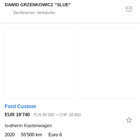
DAWID GRZENKOWICZ "SLUE"
Ford Custom
EUR 19’740
PLN 85’000
≈ CHF 18’450
Isotherm Kastenwagen
2020
55’500 km
Euro 6