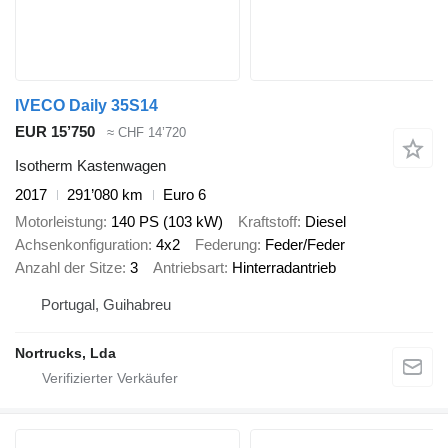
IVECO Daily 35S14
EUR 15’750
≈ CHF 14’720
Isotherm Kastenwagen
2017
291’080 km
Euro 6
Motorleistung
140 PS (103 kW)
Kraftstoff
Diesel
Achsenkonfiguration
4x2
Federung
Feder/Feder
Anzahl der Sitze
3
Antriebsart
Hinterradantrieb
Portugal, Guihabreu
Nortrucks, Lda