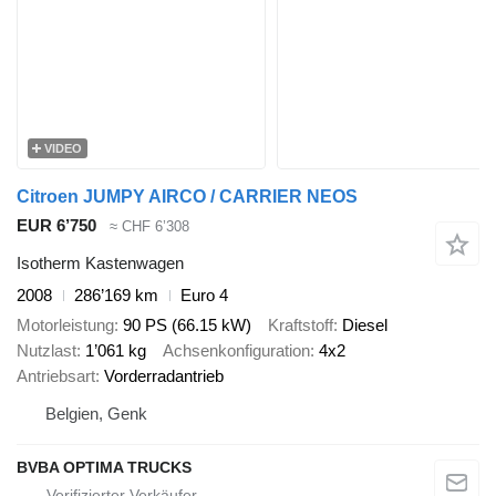
VIDEO
Citroen JUMPY AIRCO / CARRIER NEOS
EUR 6’750
≈ CHF 6’308
Isotherm Kastenwagen
2008
286’169 km
Euro 4
Motorleistung
90 PS (66.15 kW)
Kraftstoff
Diesel
Nutzlast
1’061 kg
Achsenkonfiguration
4x2
Antriebsart
Vorderradantrieb
Belgien, Genk
BVBA OPTIMA TRUCKS