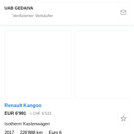
UAB GEDAIVA
Renault Kangoo
EUR 6’991
≈ CHF 6’533
Isotherm Kastenwagen
2017
226’888 km
Euro 6