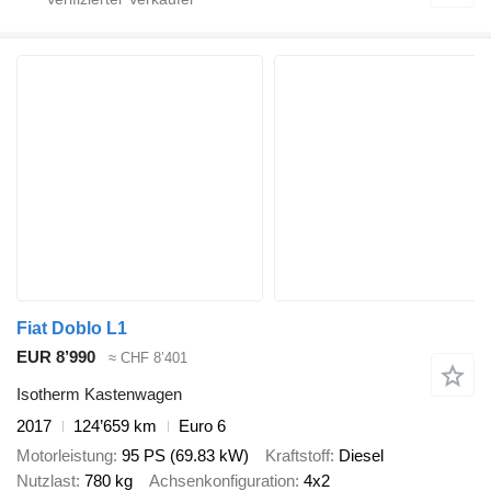
Fiat Doblo L1
EUR 8’990
≈ CHF 8’401
Isotherm Kastenwagen
2017
124’659 km
Euro 6
Motorleistung
95 PS (69.83 kW)
Kraftstoff
Diesel
Nutzlast
780 kg
Achsenkonfiguration
4x2