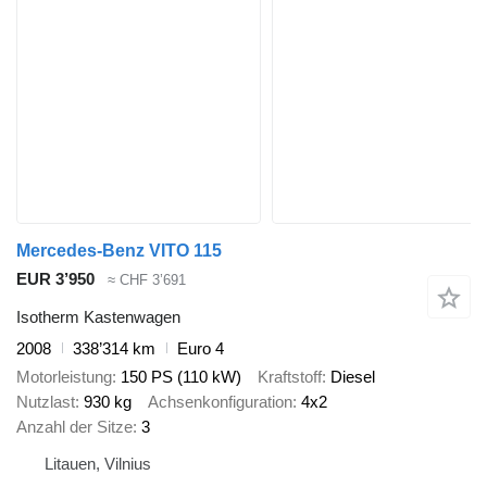
Mercedes-Benz VITO 115
EUR 3’950
≈ CHF 3’691
Isotherm Kastenwagen
2008
338’314 km
Euro 4
Motorleistung
150 PS (110 kW)
Kraftstoff
Diesel
Nutzlast
930 kg
Achsenkonfiguration
4x2
Anzahl der Sitze
3
Litauen, Vilnius