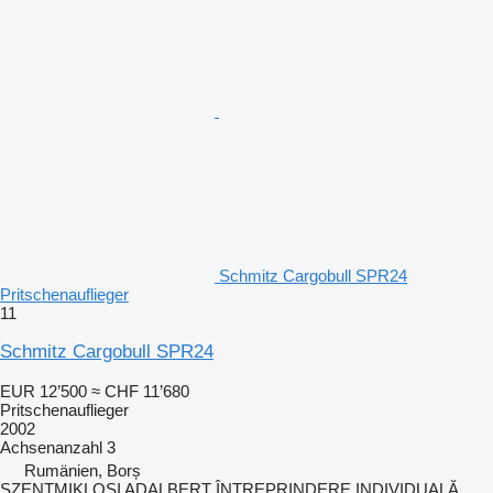
Schmitz Cargobull SPR24
Pritschenauflieger
11
Schmitz Cargobull SPR24
EUR 12’500
≈ CHF 11’680
Pritschenauflieger
2002
Achsenanzahl
3
Rumänien, Borș
SZENTMIKLOSI ADALBERT ÎNTREPRINDERE INDIVIDUALĂ