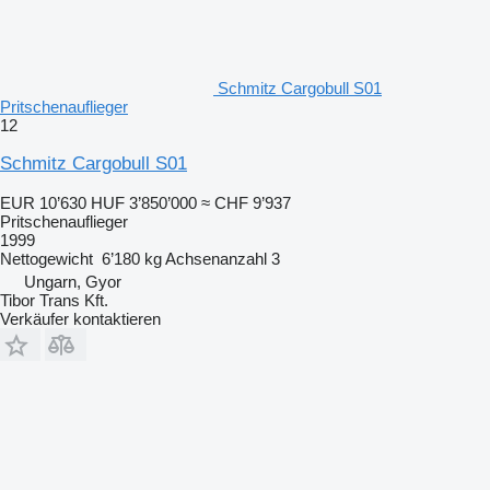
Schmitz Cargobull S01
Pritschenauflieger
12
Schmitz Cargobull S01
EUR 10’630
HUF 3’850’000
≈ CHF 9’937
Pritschenauflieger
1999
Nettogewicht
6’180 kg
Achsenanzahl
3
Ungarn, Gyor
Tibor Trans Kft.
Verkäufer kontaktieren