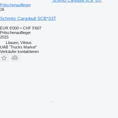
Schmitz Cargobull SCB*S3T
Pritschenauflieger
16
Schmitz Cargobull SCB*S3T
EUR 6’000
≈ CHF 5’607
Pritschenauflieger
2015
Litauen, Vilnius
UAB "Trucks Market"
Verkäufer kontaktieren