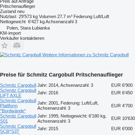
Preis auf Anfrage
Pritschenauflieger
Zustand
neu
Nutzlast
29’573 kg
Volumen
27.7 m³
Federung
Luft/Luft
Nettogewicht
6’427 kg
Achsenanzahl
3
Polen, Stara Łubianka
KM-import
Verkäufer kontaktieren
Weitere Informationen zu Schmitz Cargobull
Preise für Schmitz Cargobull Pritschenauflieger
Schmitz Cargobull
Jahr: 2014, Achsenanzahl: 3
EUR 6’900
Schmitz Cargobull
Jahr: 2016
EUR 6’450
LIFT AXLE
Schmitz Cargobull
Jahr: 2001, Federung: Luft/Luft,
Plattform
EUR 4’700
Achsenanzahl: 3
*Bordwände*
Schmitz Cargobull
Jahr: 1999, Nettogewicht: 6’180 kg,
EUR 10’630
S01
Achsenanzahl: 3
Schmitz Cargobull
Jahr: 2015
EUR 6’000
SCB*S3T