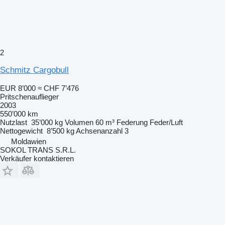
2
Schmitz Cargobull
EUR 8’000
≈ CHF 7’476
Pritschenauflieger
2003
550’000 km
Nutzlast
35’000 kg
Volumen
60 m³
Federung
Feder/Luft
Nettogewicht
8’500 kg
Achsenanzahl
3
Moldawien
SOKOL TRANS S.R.L.
Verkäufer kontaktieren