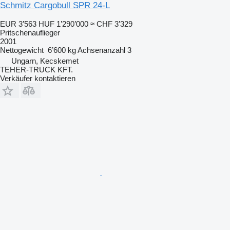
Schmitz Cargobull SPR 24-L
EUR 3’563
HUF 1’290’000
≈ CHF 3’329
Pritschenauflieger
2001
Nettogewicht
6’600 kg
Achsenanzahl
3
Ungarn, Kecskemet
TEHER-TRUCK KFT.
Verkäufer kontaktieren