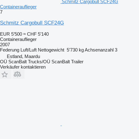
Schmitz Cargobull SCF24G
Containerauflieger
7
Schmitz Cargobull SCF24G
EUR 5’500
≈ CHF 5’140
Containerauflieger
2007
Federung
Luft/Luft
Nettogewicht
5’730 kg
Achsenanzahl
3
Estland, Maardu
OÜ ScanBalt Trucks/OÜ ScanBalt Trailer
Verkäufer kontaktieren