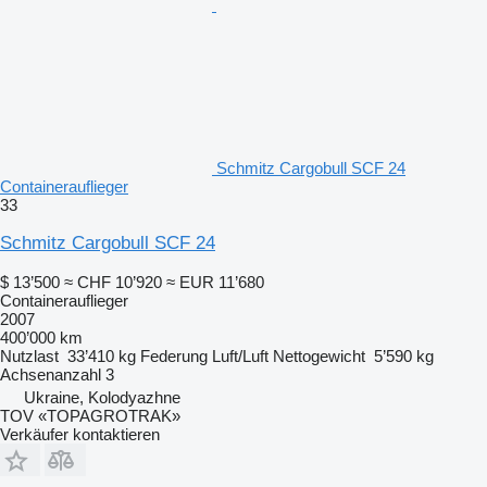
Schmitz Cargobull SCF 24
Containerauflieger
33
Schmitz Cargobull SCF 24
$ 13’500
≈ CHF 10’920
≈ EUR 11’680
Containerauflieger
2007
400’000 km
Nutzlast
33’410 kg
Federung
Luft/Luft
Nettogewicht
5’590 kg
Achsenanzahl
3
Ukraine, Kolodyazhne
TOV «TOPAGROTRAK»
Verkäufer kontaktieren