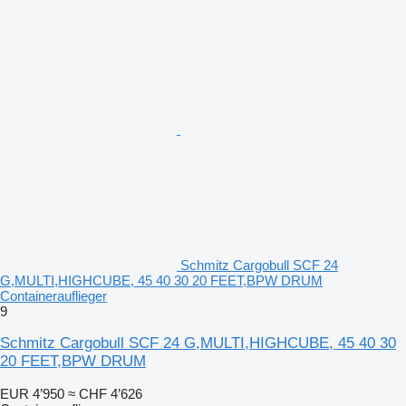
Schmitz Cargobull SCF 24
G,MULTI,HIGHCUBE, 45 40 30 20 FEET,BPW DRUM
Containerauflieger
9
Schmitz Cargobull SCF 24 G,MULTI,HIGHCUBE, 45 40 30
20 FEET,BPW DRUM
EUR 4’950
≈ CHF 4’626