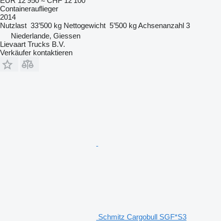
EUR 12’950
≈ CHF 12’100
Containerauflieger
2014
Nutzlast
33’500 kg
Nettogewicht
5’500 kg
Achsenanzahl
3
Niederlande, Giessen
Lievaart Trucks B.V.
Verkäufer kontaktieren
Schmitz Cargobull SGF*S3