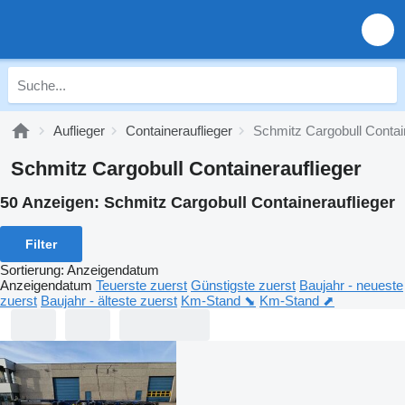
Auflieger
Containerauflieger
Schmitz Cargobull Contai
Schmitz Cargobull Containerauflieger
50 Anzeigen:
Schmitz Cargobull Containerauflieger
Filter
Sortierung
:
Anzeigendatum
Anzeigendatum
Teuerste zuerst
Günstigste zuerst
Baujahr - neueste
zuerst
Baujahr - älteste zuerst
Km-Stand ⬊
Km-Stand ⬈