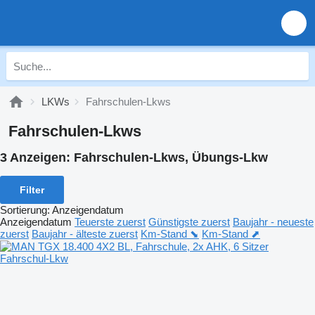
LKWs
Fahrschulen-Lkws
Fahrschulen-Lkws
3 Anzeigen:
Fahrschulen-Lkws, Übungs-Lkw
Filter
Sortierung
:
Anzeigendatum
Anzeigendatum
Teuerste zuerst
Günstigste zuerst
Baujahr - neueste
zuerst
Baujahr - älteste zuerst
Km-Stand ⬊
Km-Stand ⬈