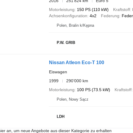
2016
251’824 km
Euro 5
Motorleistung
150 PS (110 kW)
Kraftstoff
Achsenkonfiguration
4x2
Federung
Feder
Polen, Bralin k/Kępna
P.W. GRIB
Nissan Atleon Eco-T 100
Eiswagen
1999
290’000 km
Motorleistung
100 PS (73.5 kW)
Kraftstoff
Polen, Nowy Sącz
LDH
hier an, um neue Angebote aus dieser Kategorie zu erhalten