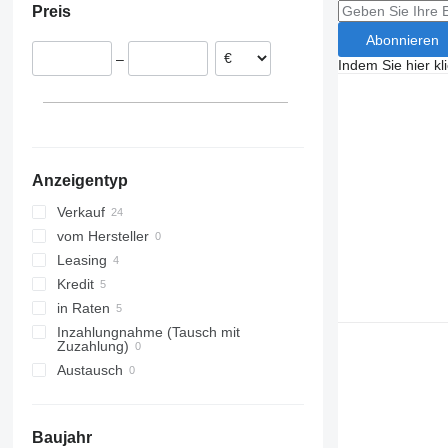
Preis
Spanien
Abonnieren
Schweden
–
Rumänien
Indem Sie hier kl
Litauen
Italien
Ungarn
Anzeigentyp
Verkauf
vom Hersteller
Leasing
Kredit
in Raten
Inzahlungnahme (Tausch mit
Zuzahlung)
Austausch
Baujahr