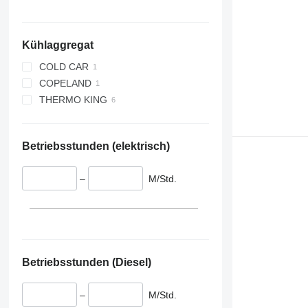
Kühlaggregat
COLD CAR
COPELAND
THERMO KING
V 500 MAX
Betriebsstunden (elektrisch)
–
M/Std.
Betriebsstunden (Diesel)
–
M/Std.