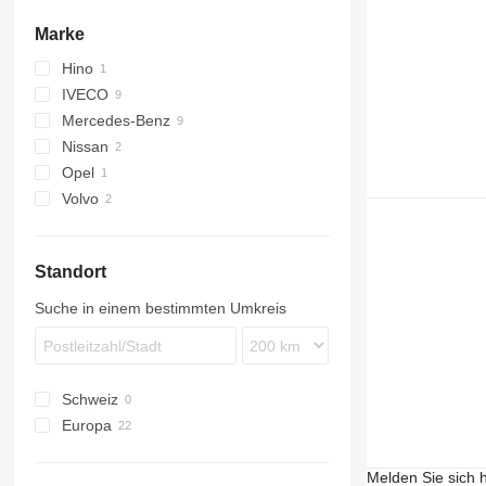
Marke
Hino
IVECO
Mercedes-Benz
Daily
Nissan
EuroCargo
Sprinter
Opel
Atlas
Volvo
Atleon
Movano
FE
FL
Standort
Suche in einem bestimmten Umkreis
Schweiz
Europa
Deutschland
Polen
Melden Sie sich 