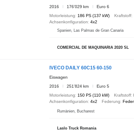
2016
176’029 km
Euro 6
Motorleistung
186 PS (137 kW)
Kraftstoff
Achsenkonfiguration
4x2
Spanien, Las Palmas de Gran Canaria
COMERCIAL DE MAQUINARIA 2020 SL
IVECO DAILY 60C15 60-150
Eiswagen
2016
251’824 km
Euro 5
Motorleistung
150 PS (110 kW)
Kraftstoff
Achsenkonfiguration
4x2
Federung
Feder
Rumänien, Bucharest
Laslo Truck Romania