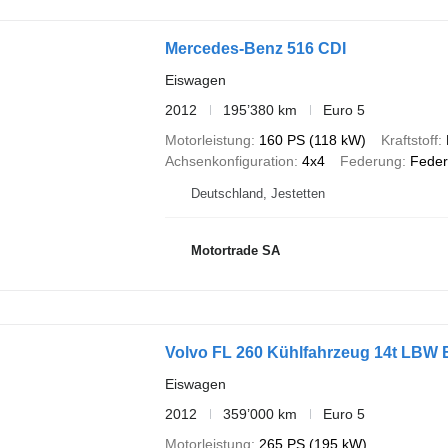
Mercedes-Benz 516 CDI
Eiswagen
2012
195’380 km
Euro 5
Motorleistung
160 PS (118 kW)
Kraftstoff
Achsenkonfiguration
4x4
Federung
Feder
Deutschland, Jestetten
Motortrade SA
Volvo FL 260 Kühlfahrzeug 14t LBW 
Eiswagen
2012
359’000 km
Euro 5
Motorleistung
265 PS (195 kW)