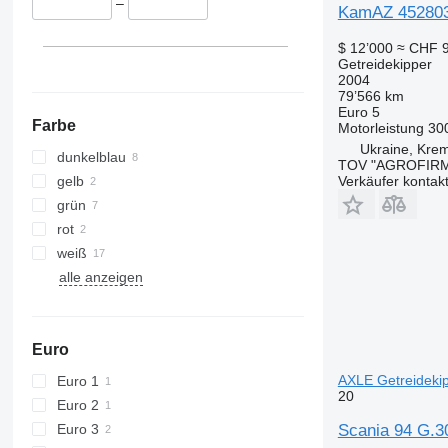
–
KamAZ 45280
$ 12’000
≈ CHF 9
Getreidekipper
2004
79’566 km
Euro 5
Farbe
Motorleistung
30
Ukraine, Krem
dunkelblau
TOV "AGROFIR
gelb
Verkäufer kontak
grün
rot
weiß
alle anzeigen
Euro
AXLE Getreideki
Euro 1
20
Euro 2
Euro 3
Scania 94 G.