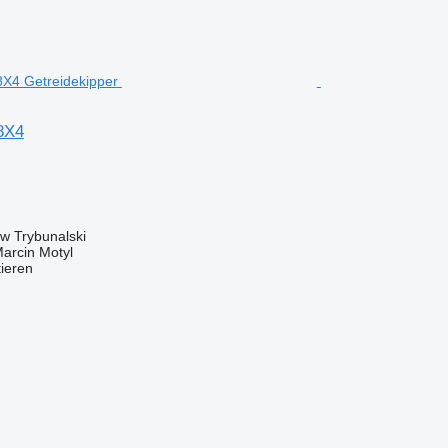
8X4
ów Trybunalski
rcin Motyl
tieren