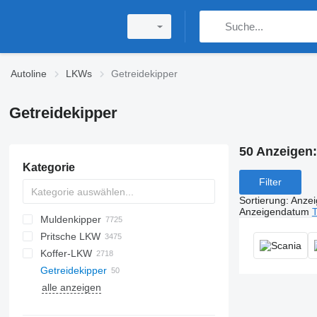
Autoline
LKWs
Getreidekipper
Getreidekipper
50 Anzeigen
Kategorie
Filter
Sortierung
:
Anze
Anzeigendatum
T
Muldenkipper
Pritsche LKW
Koffer-LKW
Getreidekipper
alle anzeigen