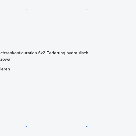
chsenkonfiguration
6x2
Federung
hydraulisch
czowa
tieren