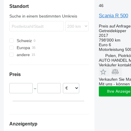
46
Standort
Scania R 500
Suche in einem bestimmten Umkreis
Preis auf Anfrage
Getreidekipper
2017
798’000 km
Schweiz
Euro 6
Europa
Motorleistung
50
andere
Polen
Polen, Piotrk
AUTO HANDEL Ma
Belgien
Ukraine
Verkäufer kontak
Tschechien
Preis
Schweden
Verkaufen Sie M
Portugal
Mit uns - können 
–
Estland
Ihre Anzeige 
Slowakei
Rumänien
alle anzeigen
Anzeigentyp