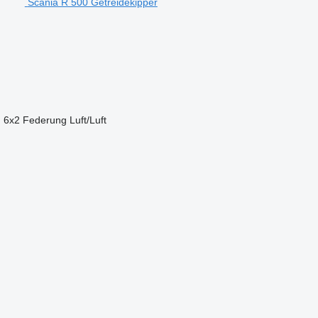
Scania R 500 Getreidekipper
n
6x2
Federung
Luft/Luft