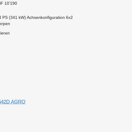
F 10’190
4 PS (341 kW)
Achsenkonfiguration
6x2
erpen
tieren
3542D AGRO