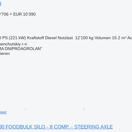
3
’706
≈ EUR 10’390
0 PS (221 kW)
Kraftstoff
Diesel
Nutzlast
12’100 kg
Volumen
15.2 m³
Ac
enchutskiy r-n
MA DNIPROAGROLAN"
tieren
pper
300 FOODBULK SILO - 8 COMP. - STEERING AXLE