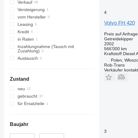
Verkauf
Versteigerung
4
vom Hersteller
Volvo FH 420
Leasing
Kredit
Preis auf Anfrage
Getreidekipper
in Raten
2002
Inzahlungnahme (Tausch mit
566’000 km
Zuzahlung)
Kraftstoff
Diesel
A
Austausch
Polen, Włosz
Rob-Trans
Verkäufer kontak
Zustand
neu
gebraucht
für Ersatzteile
Baujahr
3