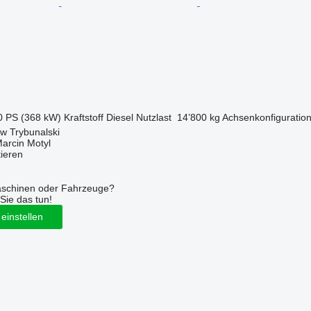
0 PS (368 kW)
Kraftstoff
Diesel
Nutzlast
14’800 kg
Achsenkonfiguratio
ów Trybunalski
rcin Motyl
tieren
aschinen oder Fahrzeuge?
Sie das tun!
einstellen