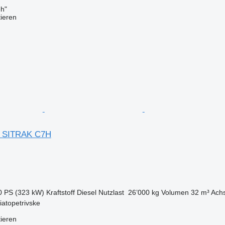
h"
tieren
o SITRAK C7H
0 PS (323 kW)
Kraftstoff
Diesel
Nutzlast
26’000 kg
Volumen
32 m³
Achs
iatopetrivske
tieren