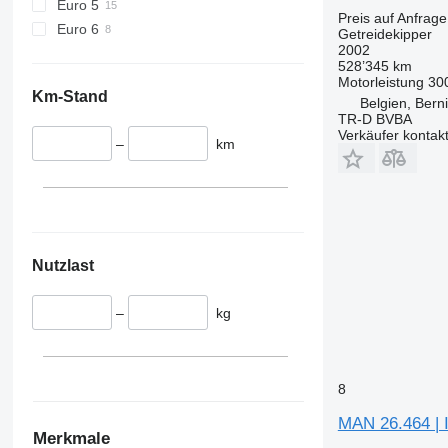
Euro 5
Preis auf Anfrage
Euro 6
Getreidekipper
2002
528’345 km
Motorleistung
30
Km-Stand
Belgien, Berni
TR-D BVBA
Verkäufer kontak
–
km
Nutzlast
–
kg
8
MAN 26.464 | 
Merkmale