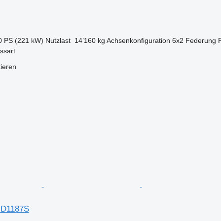
0 PS (221 kW)
Nutzlast
14’160 kg
Achsenkonfiguration
6x2
Federung
ssart
tieren
ID1187S