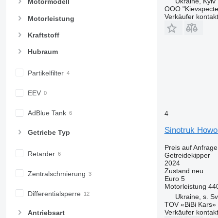
Ukraine, Kyiv
Motormodell
OOO "Kievspecte
Verkäufer kontak
Motorleistung
Kraftstoff
Hubraum
Partikelfilter
EEV
AdBlue Tank
4
Sinotruk How
Getriebe Typ
Preis auf Anfrage
Retarder
Getreidekipper
2024
Zustand
neu
Zentralschmierung
Euro 5
Motorleistung
44
Differentialsperre
Ukraine, s. Sv
TOV «BiBi Kars»
Verkäufer kontak
Antriebsart