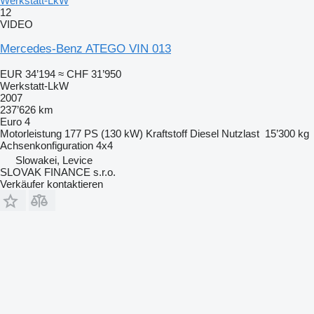
Werkstatt-LkW
12
VIDEO
Mercedes-Benz ATEGO VIN 013
EUR 34’194
≈ CHF 31’950
Werkstatt-LkW
2007
237’626 km
Euro 4
Motorleistung
177 PS (130 kW)
Kraftstoff
Diesel
Nutzlast
15’300 kg
Achsenkonfiguration
4x4
Slowakei, Levice
SLOVAK FINANCE s.r.o.
Verkäufer kontaktieren