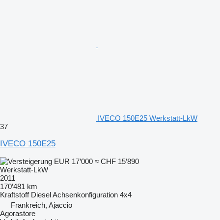
IVECO 150E25 Werkstatt-LkW
37
IVECO 150E25
EUR 17’000
≈ CHF 15’890
Werkstatt-LkW
2011
170’481 km
Kraftstoff
Diesel
Achsenkonfiguration
4x4
Frankreich, Ajaccio
Agorastore