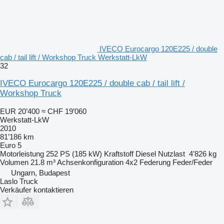
IVECO Eurocargo 120E225 / double
cab / tail lift / Workshop Truck Werkstatt-LkW
32
IVECO Eurocargo 120E225 / double cab / tail lift /
Workshop Truck
EUR 20’400
≈ CHF 19’060
Werkstatt-LkW
2010
81’186 km
Euro 5
Motorleistung
252 PS (185 kW)
Kraftstoff
Diesel
Nutzlast
4’826 kg
Volumen
21.8 m³
Achsenkonfiguration
4x2
Federung
Feder/Feder
Ungarn, Budapest
Laslo Truck
Verkäufer kontaktieren