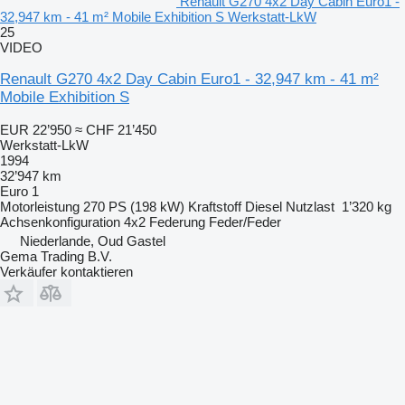
Renault G270 4x2 Day Cabin Euro1 -
32,947 km - 41 m² Mobile Exhibition S Werkstatt-LkW
25
VIDEO
Renault G270 4x2 Day Cabin Euro1 - 32,947 km - 41 m²
Mobile Exhibition S
EUR 22’950
≈ CHF 21’450
Werkstatt-LkW
1994
32’947 km
Euro 1
Motorleistung
270 PS (198 kW)
Kraftstoff
Diesel
Nutzlast
1’320 kg
Achsenkonfiguration
4x2
Federung
Feder/Feder
Niederlande, Oud Gastel
Gema Trading B.V.
Verkäufer kontaktieren