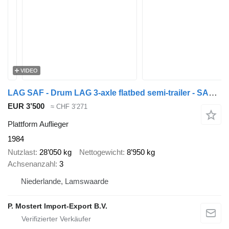
VIDEO
LAG SAF - Drum LAG 3-axle flatbed semi-trailer - SAF axles - Drum br
EUR 3’500
≈ CHF 3’271
Plattform Auflieger
1984
Nutzlast
28’050 kg
Nettogewicht
8’950 kg
Achsenanzahl
3
Niederlande, Lamswaarde
P. Mostert Import-Export B.V.