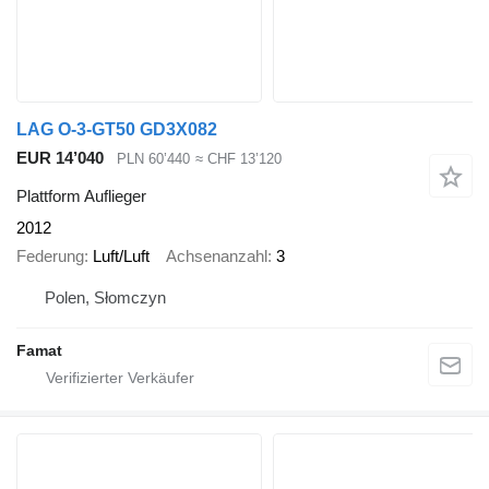
LAG O-3-GT50 GD3X082
EUR 14’040
PLN 60’440
≈ CHF 13’120
Plattform Auflieger
2012
Federung
Luft/Luft
Achsenanzahl
3
Polen, Słomczyn
Famat