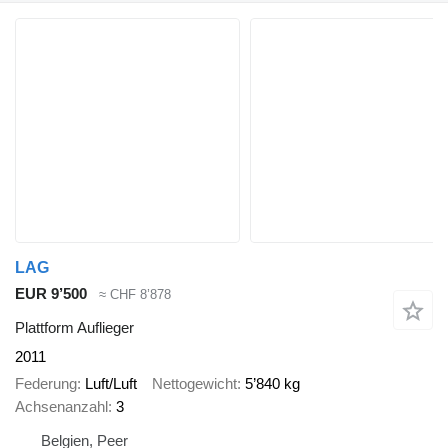
LAG
EUR 9’500
≈ CHF 8’878
Plattform Auflieger
2011
Federung
Luft/Luft
Nettogewicht
5’840 kg
Achsenanzahl
3
Belgien, Peer