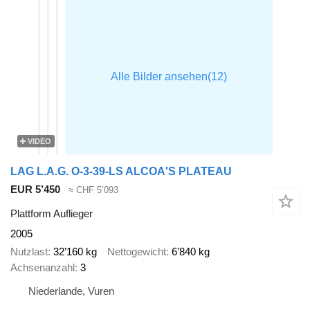
VIDEO
LAG L.A.G. O-3-39-LS ALCOA'S PLATEAU
EUR 5’450
≈ CHF 5’093
Plattform Auflieger
2005
Nutzlast
32’160 kg
Nettogewicht
6’840 kg
Achsenanzahl
3
Niederlande, Vuren