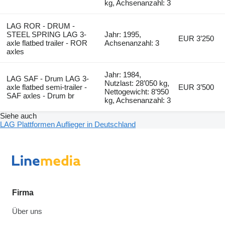
kg, Achsenanzahl: 3
LAG ROR - DRUM -
STEEL SPRING LAG 3-
Jahr: 1995,
EUR 3’250
axle flatbed trailer - ROR
Achsenanzahl: 3
axles
Jahr: 1984,
LAG SAF - Drum LAG 3-
Nutzlast: 28’050 kg,
axle flatbed semi-trailer -
EUR 3’500
Nettogewicht: 8’950
SAF axles - Drum br
kg, Achsenanzahl: 3
Siehe auch
LAG Plattformen Auflieger in Deutschland
Firma
Über uns