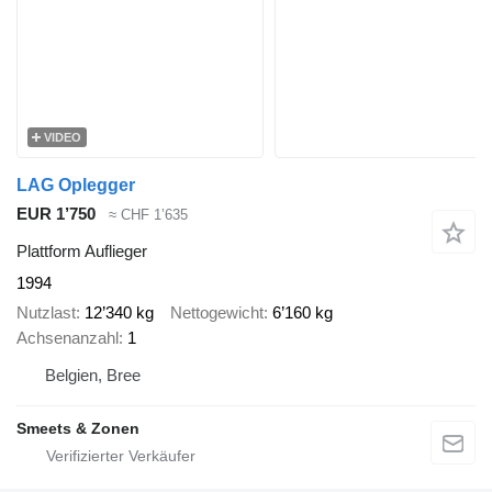
VIDEO
LAG Oplegger
EUR 1’750
≈ CHF 1’635
Plattform Auflieger
1994
Nutzlast
12’340 kg
Nettogewicht
6’160 kg
Achsenanzahl
1
Belgien, Bree
Smeets & Zonen