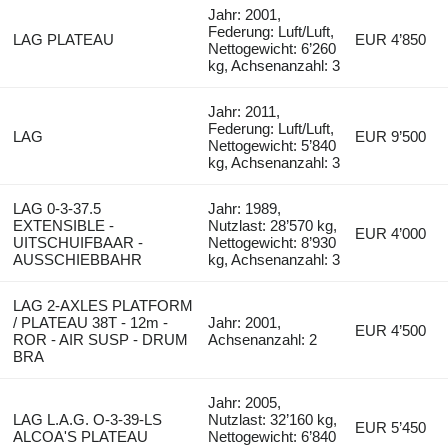
Jahr: 2001,
Federung: Luft/Luft,
LAG PLATEAU
EUR 4’850
Nettogewicht: 6’260
kg, Achsenanzahl: 3
Jahr: 2011,
Federung: Luft/Luft,
LAG
EUR 9’500
Nettogewicht: 5’840
kg, Achsenanzahl: 3
LAG 0-3-37.5
Jahr: 1989,
EXTENSIBLE -
Nutzlast: 28’570 kg,
EUR 4’000
UITSCHUIFBAAR -
Nettogewicht: 8’930
AUSSCHIEBBAHR
kg, Achsenanzahl: 3
LAG 2-AXLES PLATFORM
/ PLATEAU 38T - 12m -
Jahr: 2001,
EUR 4’500
ROR - AIR SUSP - DRUM
Achsenanzahl: 2
BRA
Jahr: 2005,
LAG L.A.G. O-3-39-LS
Nutzlast: 32’160 kg,
EUR 5’450
ALCOA'S PLATEAU
Nettogewicht: 6’840