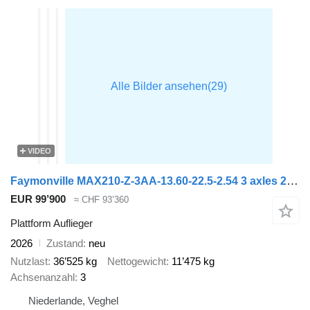
VIDEO
Faymonville MAX210-Z-3AA-13.60-22.5-2.54 3 axles 29M 2x extendable 3x steeri
EUR 99’900
≈ CHF 93’360
Plattform Auflieger
2026
Zustand
neu
Nutzlast
36’525 kg
Nettogewicht
11’475 kg
Achsenanzahl
3
Niederlande, Veghel