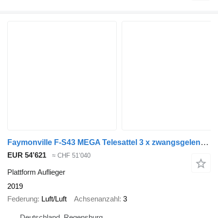
Faymonville F-S43 MEGA Telesattel 3 x zwangsgelenkt Nr.: 333
EUR 54’621
≈ CHF 51’040
Plattform Auflieger
2019
Federung
Luft/Luft
Achsenanzahl
3
Deutschland, Regensburg