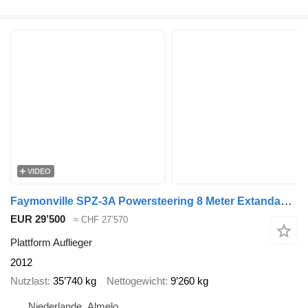
VIDEO
Faymonville SPZ-3A Powersteering 8 Meter Extandable!
EUR 29’500
≈ CHF 27’570
Plattform Auflieger
2012
Nutzlast
35’740 kg
Nettogewicht
9’260 kg
Niederlande, Almelo