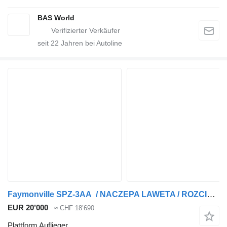
BAS World
seit
22
Jahren bei Autoline
Faymonville SPZ-3AA / NACZEPA LAWETA / ROZCIĄGANA / 29 M / ZAWIESZENIE HYDR
EUR 20’000
≈ CHF 18’690
Plattform Auflieger