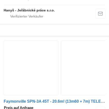
Hanyš - Jeřábnické práce s.r.o.
Faymonville SPN-3A 45T - 20.6m! (13m60 + 7m) TELEMAX / TELETRAILER - 1 STEER
Preis auf Anfrage