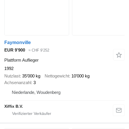
Faymonville
EUR 9’900
≈ CHF 9’252
Plattform Auflieger
1992
Nutzlast
35’000 kg
Nettogewicht
10’000 kg
Achsenanzahl
3
Niederlande, Woudenberg
Xiffix B.V.