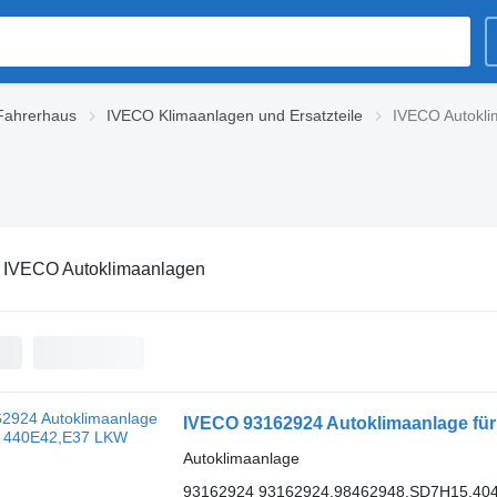
 Fahrerhaus
IVECO Klimaanlagen und Ersatzteile
IVECO Autokli
:
IVECO Autoklimaanlagen
IVECO 93162924 Autoklimaanlage fü
Autoklimaanlage
93162924 93162924,98462948,SD7H15,40