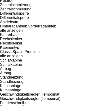
Retarder
Zentralschmierung
Zentralschmierung
Differentialsperre
Differentialsperre
Antriebsart
Hinterradantrieb
Vorderradantrieb
alle anzeigen
Fahrerhaus
Rechtslenker
Rechtslenker
Kabinentyp
ClassicSpace
Premium
alle anzeigen
Schlafkabine
Schlafkabine
Airbag
Airbag
Standheizung
Standheizung
Klimaanlage
Klimaanlage
Geschwindigkeitsregler (Tempomat)
Geschwindigkeitsregler (Tempomat)
Fahrtenschreiber