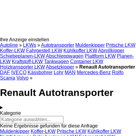
Ihre Anzeige einstellen
Autoline
»
LKWs
»
Autotransporter
Muldenkipper
Pritsche LKW
Koffer-LKW
Fahrgestell LKW
Kühlkoffer LKW
Abrollkipper
Schiebeplanen-LKW
Abschleppwagen
Plattform LKW
Planen-
LKW
Kraftstoff-LKW
Tankwagen
Container LKW
Holztransporter LKW
Absetzkipper
»
Renault Autotransporter
DAF
IVECO
Kässbohrer
Lohr
MAN
Mercedes-Benz
Rolfo
Scania
Volvo
»
Renault Autotransporter
Kategorie
Keine Ergebnisse gefunden für diese Anfrage
Muldenkipper
Koffer-LKW
Pritsche LKW
Kühlkoffer LKW