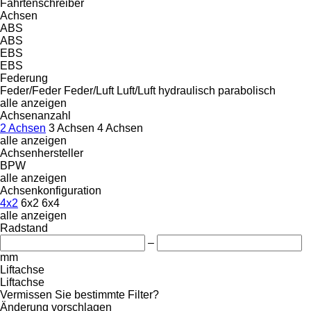
Fahrtenschreiber
Achsen
ABS
ABS
EBS
EBS
Federung
Feder/Feder
Feder/Luft
Luft/Luft
hydraulisch
parabolisch
alle anzeigen
Achsenanzahl
2 Achsen
3 Achsen
4 Achsen
alle anzeigen
Achsenhersteller
BPW
alle anzeigen
Achsenkonfiguration
4x2
6x2
6x4
alle anzeigen
Radstand
–
mm
Liftachse
Liftachse
Vermissen Sie bestimmte Filter?
Änderung vorschlagen