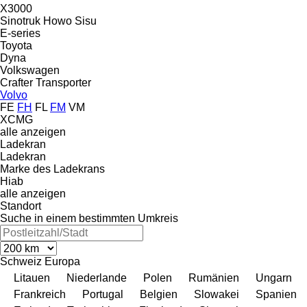
X3000
Sinotruk Howo
Sisu
E-series
Toyota
Dyna
Volkswagen
Crafter
Transporter
Volvo
FE
FH
FL
FM
VM
XCMG
alle anzeigen
Ladekran
Ladekran
Marke des Ladekrans
Hiab
alle anzeigen
Standort
Suche in einem bestimmten Umkreis
Schweiz
Europa
Litauen
Niederlande
Polen
Rumänien
Ungarn
Frankreich
Portugal
Belgien
Slowakei
Spanien