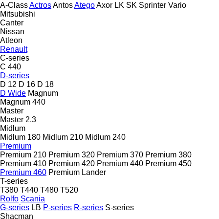
A-Class
Actros
Antos
Atego
Axor
LK
SK
Sprinter
Vario
Mitsubishi
Canter
Nissan
Atleon
Renault
C-series
C 440
D-series
D 12
D 16
D 18
D Wide
Magnum
Magnum 440
Master
Master 2.3
Midlum
Midlum 180
Midlum 210
Midlum 240
Premium
Premium 210
Premium 320
Premium 370
Premium 380
Premium 410
Premium 420
Premium 440
Premium 450
Premium 460
Premium Lander
T-series
T380
T440
T480
T520
Rolfo
Scania
G-series
LB
P-series
R-series
S-series
Shacman