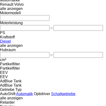
Motormarke
Renault
Volvo
alle anzeigen
Motormodell
Motorleistung
–
PS
Kraftstoff
Diesel
alle anzeigen
Hubraum
–
cm³
Partikelfilter
Partikelfilter
EEV
EEV
AdBlue Tank
AdBlue Tank
Getriebe Typ
AutoShift
Automatik
Optidriver
Schaltgetriebe
alle anzeigen
Retarder