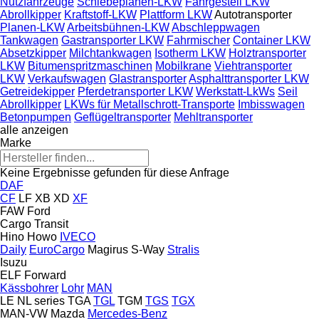
Nutzfahrzeuge
Schiebeplanen-LKW
Fahrgestell LKW
Abrollkipper
Kraftstoff-LKW
Plattform LKW
Autotransporter
Planen-LKW
Arbeitsbühnen-LKW
Abschleppwagen
Tankwagen
Gastransporter LKW
Fahrmischer
Container LKW
Absetzkipper
Milchtankwagen
Isotherm LKW
Holztransporter
LKW
Bitumenspritzmaschinen
Mobilkrane
Viehtransporter
LKW
Verkaufswagen
Glastransporter
Asphalttransporter LKW
Getreidekipper
Pferdetransporter LKW
Werkstatt-LkWs
Seil
Abrollkipper
LKWs für Metallschrott-Transporte
Imbisswagen
Betonpumpen
Geflügeltransporter
Mehltransporter
alle anzeigen
Marke
Keine Ergebnisse gefunden für diese Anfrage
DAF
CF
LF
XB
XD
XF
FAW
Ford
Cargo
Transit
Hino
Howo
IVECO
Daily
EuroCargo
Magirus
S-Way
Stralis
Isuzu
ELF
Forward
Kässbohrer
Lohr
MAN
LE
NL series
TGA
TGL
TGM
TGS
TGX
MAN-VW
Mazda
Mercedes-Benz