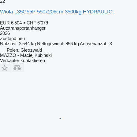
22
Wiola L35G55P 550x206cm 3500kg HYDRAULIC!
EUR 6’504
≈ CHF 6’078
Autotransportanhänger
2026
Zustand
neu
Nutzlast
2’544 kg
Nettogewicht
956 kg
Achsenanzahl
3
Polen, Gietrzwałd
MAZZO - Maciej Kubiński
Verkäufer kontaktieren