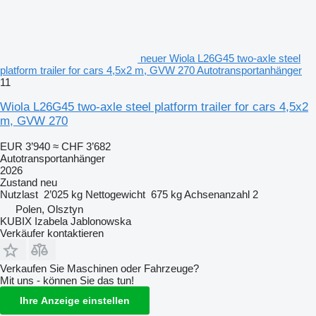
neuer Wiola L26G45 two-axle steel
platform trailer for cars 4,5x2 m, GVW 270 Autotransportanhänger
11
Wiola L26G45 two-axle steel platform trailer for cars 4,5x2
m, GVW 270
EUR 3’940
≈ CHF 3’682
Autotransportanhänger
2026
Zustand
neu
Nutzlast
2’025 kg
Nettogewicht
675 kg
Achsenanzahl
2
Polen, Olsztyn
KUBIX Izabela Jablonowska
Verkäufer kontaktieren
Verkaufen Sie Maschinen oder Fahrzeuge?
Mit uns - können Sie das tun!
Ihre Anzeige einstellen