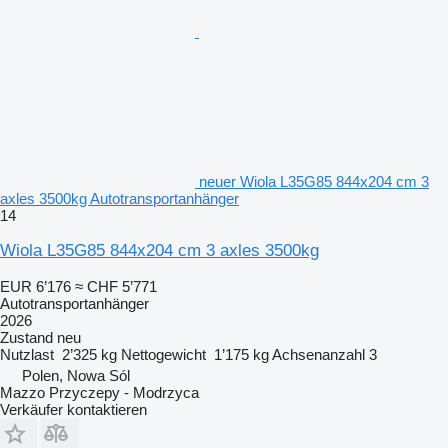
neuer Wiola L35G85 844x204 cm 3
axles 3500kg Autotransportanhänger
14
Wiola L35G85 844x204 cm 3 axles 3500kg
EUR 6’176
≈ CHF 5’771
Autotransportanhänger
2026
Zustand
neu
Nutzlast
2’325 kg
Nettogewicht
1’175 kg
Achsenanzahl
3
Polen, Nowa Sól
Mazzo Przyczepy - Modrzyca
Verkäufer kontaktieren