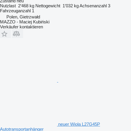
Zustand
neu
Nutzlast
2’468 kg
Nettogewicht
1’032 kg
Achsenanzahl
3
Fahrzeuganzahl
1
Polen, Gietrzwałd
MAZZO - Maciej Kubiński
Verkäufer kontaktieren
neuer Wiola L27G45P
Autotransportanhänger