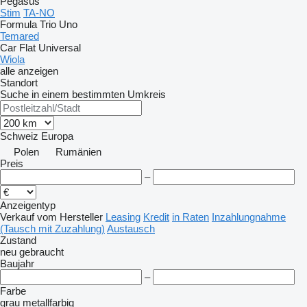
Pegasus
Stim
TA-NO
Formula
Trio
Uno
Temared
Car Flat
Universal
Wiola
alle anzeigen
Standort
Suche in einem bestimmten Umkreis
Schweiz
Europa
Polen
Rumänien
Preis
–
Anzeigentyp
Verkauf
vom Hersteller
Leasing
Kredit
in Raten
Inzahlungnahme
(Tausch mit Zuzahlung)
Austausch
Zustand
neu
gebraucht
Baujahr
–
Farbe
grau
metallfarbig