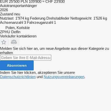
EUR 25’500
PLN 109’800
≈ CHF 23’830
Autotransportanhänger
2026
Zustand
neu
Nutzlast
1’974 kg
Federung
Drehstabfeder
Nettogewicht
1’526 kg
Achsenanzahl
3
Fahrzeuganzahl
1
Polen, Końskie
ZPHU Delfin
Verkäufer kontaktieren
Melden Sie sich hier an, um neue Angebote aus dieser Kategorie zu
erhalten
Abonnieren
Indem Sie hier klicken, akzeptieren Sie unsere
Datenschutzrichtlinien
und
Nutzungsvereinbarungen
.