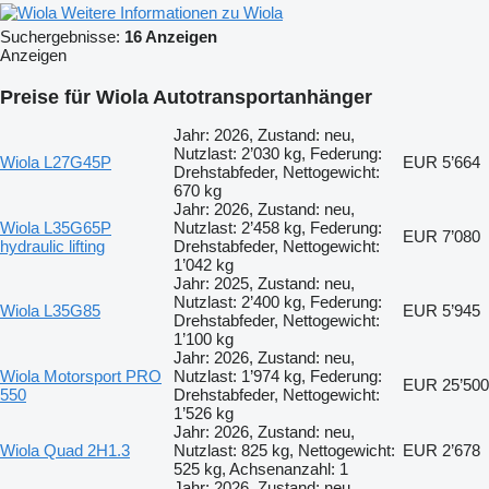
Weitere Informationen zu Wiola
Suchergebnisse:
16 Anzeigen
Anzeigen
Preise für Wiola Autotransportanhänger
Jahr: 2026, Zustand: neu,
Nutzlast: 2’030 kg, Federung:
Wiola L27G45P
EUR 5’664
Drehstabfeder, Nettogewicht:
670 kg
Jahr: 2026, Zustand: neu,
Wiola L35G65P
Nutzlast: 2’458 kg, Federung:
EUR 7’080
hydraulic lifting
Drehstabfeder, Nettogewicht:
1’042 kg
Jahr: 2025, Zustand: neu,
Nutzlast: 2’400 kg, Federung:
Wiola L35G85
EUR 5’945
Drehstabfeder, Nettogewicht:
1’100 kg
Jahr: 2026, Zustand: neu,
Wiola Motorsport PRO
Nutzlast: 1’974 kg, Federung:
EUR 25’500
550
Drehstabfeder, Nettogewicht:
1’526 kg
Jahr: 2026, Zustand: neu,
Wiola Quad 2H1.3
Nutzlast: 825 kg, Nettogewicht:
EUR 2’678
525 kg, Achsenanzahl: 1
Jahr: 2026, Zustand: neu,