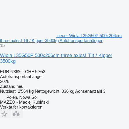
neuer Wiola L35G50P 500x206cm
three axles! Tilt / Kipper 3500kg Autotransportanhänger
15
Wiola L35G50P 500x206cm three axles! Tilt / Kipper
3500kg
EUR 6’369
≈ CHF 5’952
Autotransportanhänger
2026
Zustand
neu
Nutzlast
2’564 kg
Nettogewicht
936 kg
Achsenanzahl
3
Polen, Nowa Sól
MAZZO - Maciej Kubiński
Verkäufer kontaktieren