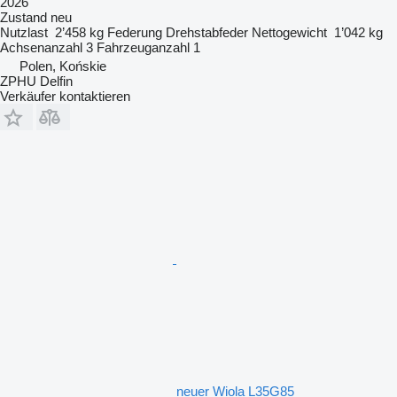
2026
Zustand
neu
Nutzlast
2’458 kg
Federung
Drehstabfeder
Nettogewicht
1’042 kg
Achsenanzahl
3
Fahrzeuganzahl
1
Polen, Końskie
ZPHU Delfin
Verkäufer kontaktieren
neuer Wiola L35G85