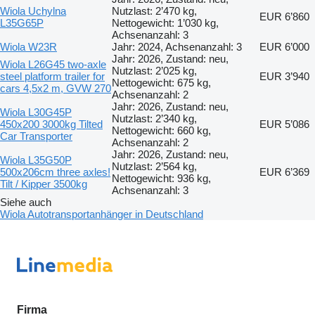
Wiola Uchylna
Nutzlast: 2’470 kg,
EUR 6’860
L35G65P
Nettogewicht: 1’030 kg,
Achsenanzahl: 3
Wiola W23R
Jahr: 2024, Achsenanzahl: 3
EUR 6’000
Jahr: 2026, Zustand: neu,
Wiola L26G45 two-axle
Nutzlast: 2’025 kg,
steel platform trailer for
EUR 3’940
Nettogewicht: 675 kg,
cars 4,5x2 m, GVW 270
Achsenanzahl: 2
Jahr: 2026, Zustand: neu,
Wiola L30G45P
Nutzlast: 2’340 kg,
450x200 3000kg Tilted
EUR 5’086
Nettogewicht: 660 kg,
Car Transporter
Achsenanzahl: 2
Jahr: 2026, Zustand: neu,
Wiola L35G50P
Nutzlast: 2’564 kg,
500x206cm three axles!
EUR 6’369
Nettogewicht: 936 kg,
Tilt / Kipper 3500kg
Achsenanzahl: 3
Siehe auch
Wiola Autotransportanhänger in Deutschland
Firma