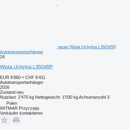
neuer Wiola Uchylna L35G65P
Autotransportanhänger
24
Wiola Uchylna L35G65P
EUR 6’860
≈ CHF 6’411
Autotransportanhänger
2026
Zustand
neu
Nutzlast
2’470 kg
Nettogewicht
1’030 kg
Achsenanzahl
3
Polen
WITMAR Przyczepy
Verkäufer kontaktieren