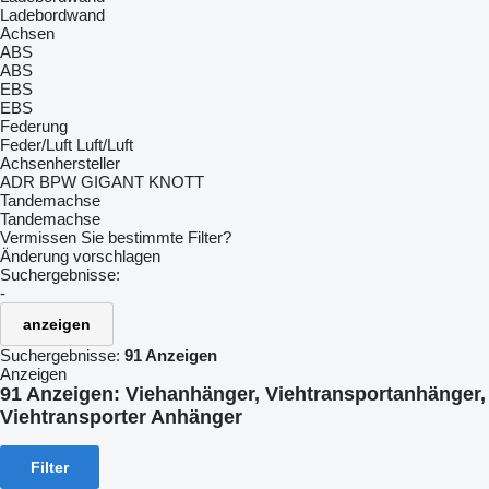
Ladebordwand
Achsen
ABS
ABS
EBS
EBS
Federung
Feder/Luft
Luft/Luft
Achsenhersteller
ADR
BPW
GIGANT
KNOTT
Tandemachse
Tandemachse
Vermissen Sie bestimmte Filter?
Änderung vorschlagen
Suchergebnisse:
-
anzeigen
Suchergebnisse:
91 Anzeigen
Anzeigen
91 Anzeigen:
Viehanhänger, Viehtransportanhänger,
Viehtransporter Anhänger
Filter