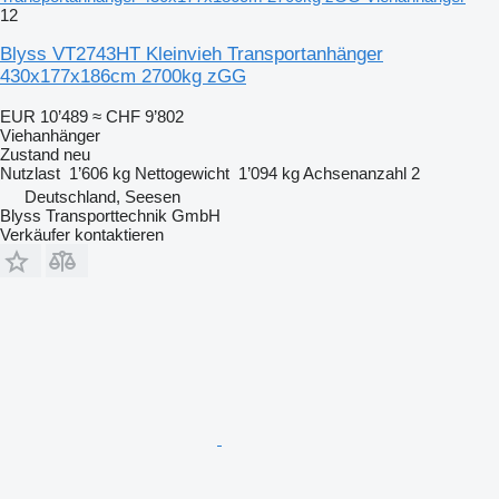
12
Blyss VT2743HT Kleinvieh Transportanhänger
430x177x186cm 2700kg zGG
EUR 10’489
≈ CHF 9’802
Viehanhänger
Zustand
neu
Nutzlast
1’606 kg
Nettogewicht
1’094 kg
Achsenanzahl
2
Deutschland, Seesen
Blyss Transporttechnik GmbH
Verkäufer kontaktieren