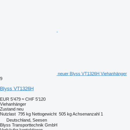
neuer Blyss VT1326H Viehanhänger
9
Blyss VT1326H
EUR 5’479
≈ CHF 5’120
Viehanhänger
Zustand
neu
Nutzlast
795 kg
Nettogewicht
505 kg
Achsenanzahl
1
Deutschland, Seesen
Blyss Transporttechnik GmbH
Verkäufer kontaktieren