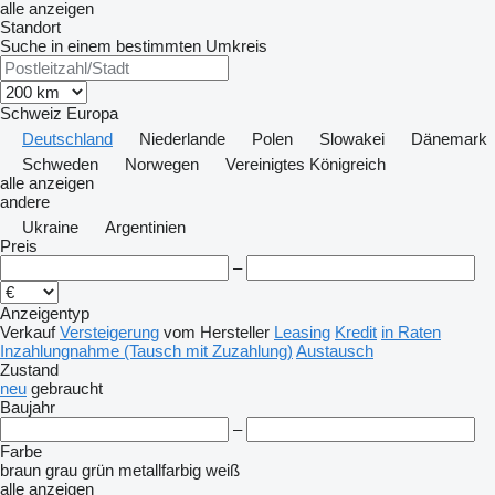
alle anzeigen
Standort
Suche in einem bestimmten Umkreis
Schweiz
Europa
Deutschland
Niederlande
Polen
Slowakei
Dänemark
Schweden
Norwegen
Vereinigtes Königreich
alle anzeigen
andere
Ukraine
Argentinien
Preis
–
Anzeigentyp
Verkauf
Versteigerung
vom Hersteller
Leasing
Kredit
in Raten
Inzahlungnahme (Tausch mit Zuzahlung)
Austausch
Zustand
neu
gebraucht
Baujahr
–
Farbe
braun
grau
grün
metallfarbig
weiß
alle anzeigen