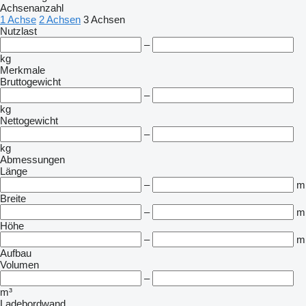
Achsenanzahl
1 Achse
2 Achsen
3 Achsen
Nutzlast
–
kg
Merkmale
Bruttogewicht
–
kg
Nettogewicht
–
kg
Abmessungen
Länge
–
m
Breite
–
m
Höhe
–
m
Aufbau
Volumen
–
m³
Ladebordwand