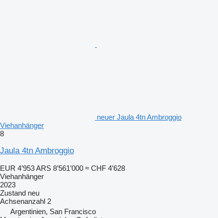
neuer Jaula 4tn Ambroggio
Viehanhänger
8
Jaula 4tn Ambroggio
EUR 4’953
ARS 8’561’000
≈ CHF 4’628
Viehanhänger
2023
Zustand
neu
Achsenanzahl
2
Argentinien, San Francisco