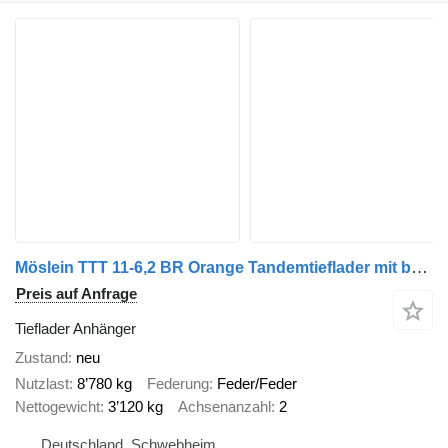
Möslein TTT 11-6,2 BR Orange Tandemtieflader mit breiten RampenNeufahr
Preis auf Anfrage
Tieflader Anhänger
Zustand
neu
Nutzlast
8’780 kg
Federung
Feder/Feder
Nettogewicht
3’120 kg
Achsenanzahl
2
Deutschland, Schwebheim