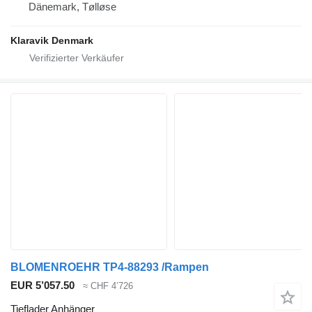
Dänemark, Tølløse
Klaravik Denmark
BLOMENROEHR TP4-88293 /Rampen
EUR 5’057.50
≈ CHF 4’726
Tieflader Anhänger