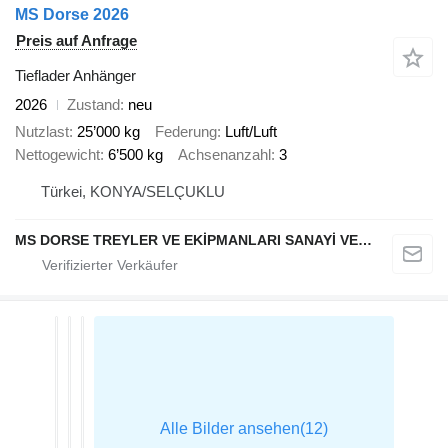
MS Dorse 2026
Preis auf Anfrage
Tieflader Anhänger
2026
Zustand
neu
Nutzlast
25’000 kg
Federung
Luft/Luft
Nettogewicht
6’500 kg
Achsenanzahl
3
Türkei, KONYA/SELÇUKLU
MS DORSE TREYLER VE EKİPMANLARI SANAYİ VE TİCARET LTD STİ