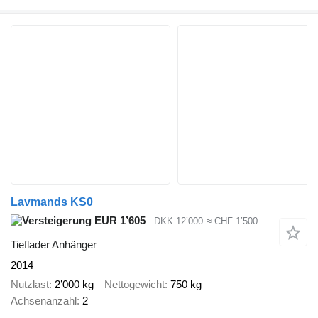
Lavmands KS0
EUR 1’605
DKK 12’000
≈ CHF 1’500
Tieflader Anhänger
2014
Nutzlast
2’000 kg
Nettogewicht
750 kg
Achsenanzahl
2