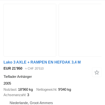
Lako 3 AXLE + RAMPEN EN HEFDAK 3,4 M
EUR 21’950
≈ CHF 20’510
Tieflader Anhänger
2005
Nutzlast
18’960 kg
Nettogewicht
9’040 kg
Achsenanzahl
3
Niederlande, Groot-Ammers