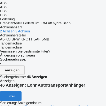
ABS
ABS
EBS
EBS
Federung
Drehstabfeder
Feder/Luft
Luft/Luft
hydraulisch
Achsenanzahl
2 Achsen
3 Achsen
Achsenhersteller
AL-KO
BPW
KNOTT
SAF
SMB
Tandemachse
Tandemachse
Vermissen Sie bestimmte Filter?
Änderung vorschlagen
Suchergebnisse:
-
anzeigen
Suchergebnisse:
46 Anzeigen
Anzeigen
46 Anzeigen:
Lohr Autotransportanhänger
Filter
Sortierung
:
Anzeigendatum