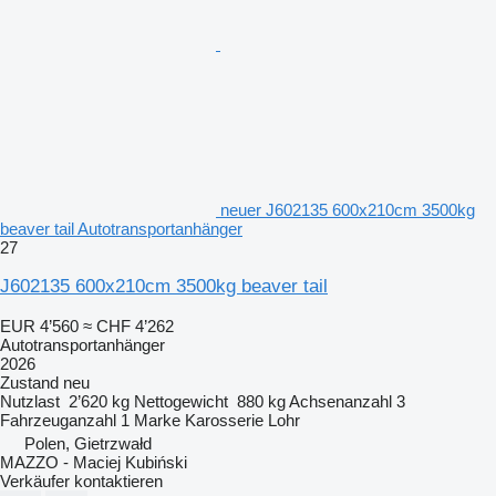
neuer J602135 600x210cm 3500kg
beaver tail Autotransportanhänger
27
J602135 600x210cm 3500kg beaver tail
EUR 4’560
≈ CHF 4’262
Autotransportanhänger
2026
Zustand
neu
Nutzlast
2’620 kg
Nettogewicht
880 kg
Achsenanzahl
3
Fahrzeuganzahl
1
Marke Karosserie
Lohr
Polen, Gietrzwałd
MAZZO - Maciej Kubiński
Verkäufer kontaktieren