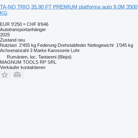
TA-NO TRIO 35.90 FT PREMIUM platforma auto 9.0M 3500
KG
EUR 9’250
≈ CHF 8’646
Autotransportanhänger
2025
Zustand
neu
Nutzlast
2’455 kg
Federung
Drehstabfeder
Nettogewicht
1’045 kg
Achsenanzahl
3
Marke Karosserie
Lohr
Rumänien, loc. Tantareni (Blejoi)
MAGNUM TOOLS RP SRL
Verkäufer kontaktieren