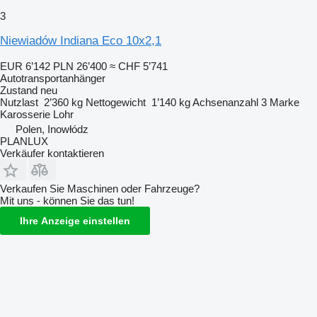
3
Niewiadów Indiana Eco 10x2,1
EUR 6’142
PLN 26’400
≈ CHF 5’741
Autotransportanhänger
Zustand
neu
Nutzlast
2’360 kg
Nettogewicht
1’140 kg
Achsenanzahl
3
Marke
Karosserie
Lohr
Polen, Inowłódz
PLANLUX
Verkäufer kontaktieren
Verkaufen Sie Maschinen oder Fahrzeuge?
Mit uns - können Sie das tun!
Ihre Anzeige einstellen