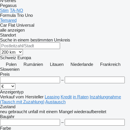
N-series
Pegasus
Stim
TA-NO
Formula
Trio
Uno
Temared
Car Flat
Universal
alle anzeigen
Standort
Suche in einem bestimmten Umkreis
Schweiz
Europa
Polen
Rumänien
Litauen
Niederlande
Frankreich
Slowenien
Preis
–
Anzeigentyp
Verkauf
vom Hersteller
Leasing
Kredit
in Raten
Inzahlungnahme
(Tausch mit Zuzahlung)
Austausch
Zustand
neu
gebraucht
unfall
mit einem Mangel
wiederaufbereitet
Baujahr
–
Farbe