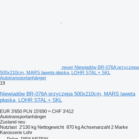
neuer Niewiadów BR-076A przyczepa
500x210cm, MARS laweta płaska, LOHR STAL + SKL
Autotransportanhänger
19
Niewiadów BR-076A przyczepa 500x210cm, MARS laweta
płaska, LOHR STAL + SKL
EUR 3’650
PLN 15’690
≈ CHF 3’412
Autotransportanhänger
Zustand
neu
Nutzlast
2’130 kg
Nettogewicht
870 kg
Achsenanzahl
2
Marke
Karosserie
Lohr
Polen, PIEKARZEW