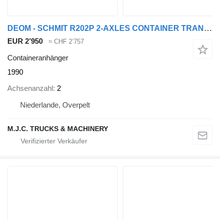
DEOM - SCHMIT R202P 2-AXLES CONTAINER TRANSPORT - BPW - GOOD TI
EUR 2’950
≈ CHF 2’757
Containeranhänger
1990
Achsenanzahl
2
Niederlande, Overpelt
M.J.C. TRUCKS & MACHINERY