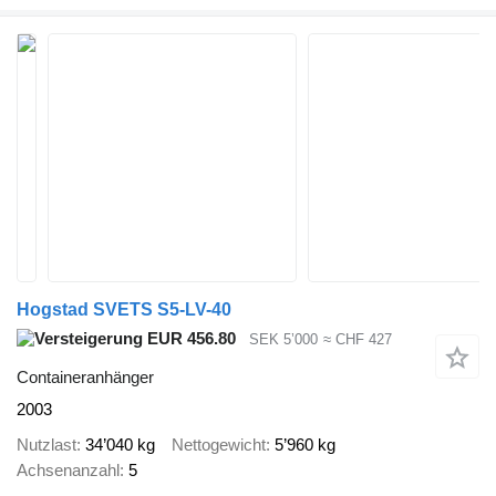
Hogstad SVETS S5-LV-40
EUR 456.80
SEK 5’000
≈ CHF 427
Containeranhänger
2003
Nutzlast
34’040 kg
Nettogewicht
5’960 kg
Achsenanzahl
5