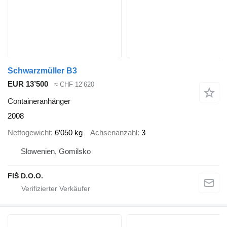
Schwarzmüller B3
EUR 13’500
≈ CHF 12’620
Containeranhänger
2008
Nettogewicht
6’050 kg
Achsenanzahl
3
Slowenien, Gomilsko
FIŠ D.O.O.