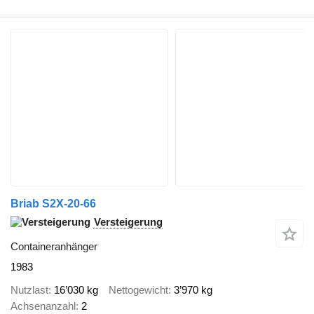
Briab S2X-20-66
Versteigerung
Containeranhänger
1983
Nutzlast
16’030 kg
Nettogewicht
3’970 kg
Achsenanzahl
2