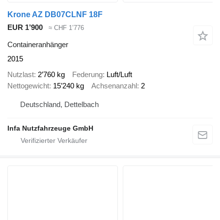
Krone AZ DB07CLNF 18F
EUR 1’900
≈ CHF 1’776
Containeranhänger
2015
Nutzlast
2’760 kg
Federung
Luft/Luft
Nettogewicht
15’240 kg
Achsenanzahl
2
Deutschland, Dettelbach
Infa Nutzfahrzeuge GmbH