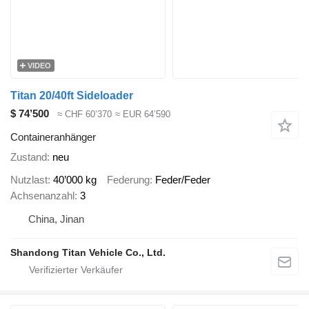
VIDEO
Titan 20/40ft Sideloader
$ 74’500
≈ CHF 60’370
≈ EUR 64’590
Containeranhänger
Zustand
neu
Nutzlast
40’000 kg
Federung
Feder/Feder
Achsenanzahl
3
China, Jinan
Shandong Titan Vehicle Co., Ltd.