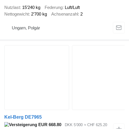
Nutzlast
15’240 kg
Federung
Luft/Luft
Nettogewicht
2’700 kg
Achsenanzahl
2
Ungarn, Polgár
Kel-Berg DE7965
EUR 668.80
DKK 5’000
≈ CHF 625.20