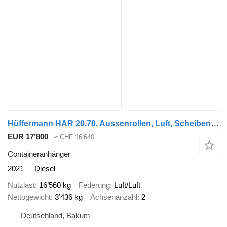
Hüffermann HAR 20.70, Aussenrollen, Luft, Scheibenbremse
EUR 17’800
≈ CHF 16’640
Containeranhänger
2021
Diesel
Nutzlast
16’560 kg
Federung
Luft/Luft
Nettogewicht
3’436 kg
Achsenanzahl
2
Deutschland, Bakum