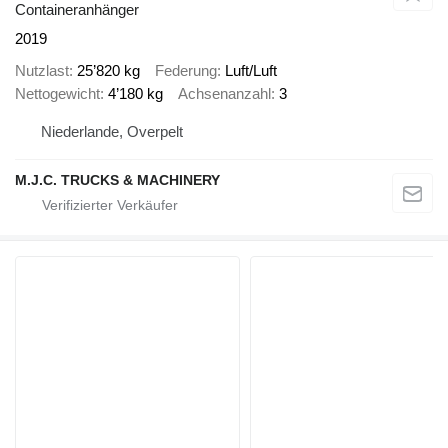
Containeranhänger
2019
Nutzlast
25’820 kg
Federung
Luft/Luft
Nettogewicht
4’180 kg
Achsenanzahl
3
Niederlande, Overpelt
M.J.C. TRUCKS & MACHINERY