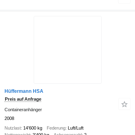
Hüffermann HSA
Preis auf Anfrage
Containeranhänger
2008
Nutzlast
14’600 kg
Federung
Luft/Luft
Nettogewicht
3’400 kg
Achsenanzahl
2