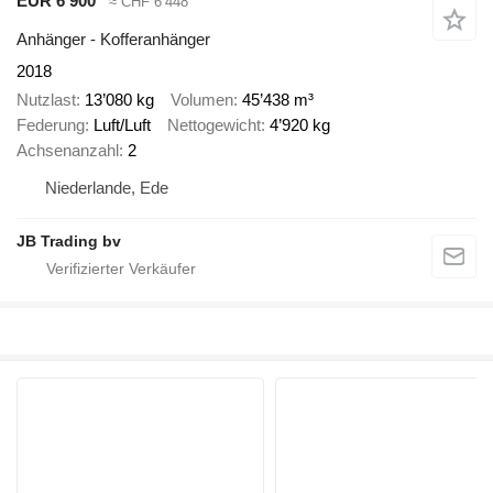
EUR 6’900
≈ CHF 6’448
Anhänger - Kofferanhänger
2018
Nutzlast
13’080 kg
Volumen
45’438 m³
Federung
Luft/Luft
Nettogewicht
4’920 kg
Achsenanzahl
2
Niederlande, Ede
JB Trading bv