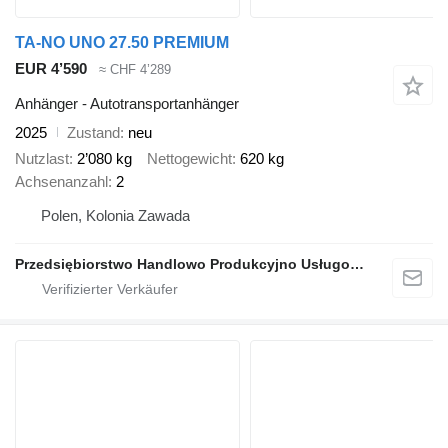
TA-NO UNO 27.50 PREMIUM
EUR 4’590
≈ CHF 4’289
Anhänger - Autotransportanhänger
2025
Zustand
neu
Nutzlast
2’080 kg
Nettogewicht
620 kg
Achsenanzahl
2
Polen, Kolonia Zawada
Przedsiębiorstwo Handlowo Produkcyjno Usługowe TA-NO