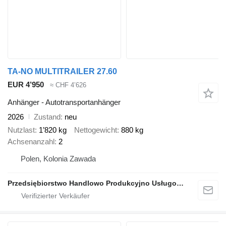
TA-NO MULTITRAILER 27.60
EUR 4’950
≈ CHF 4’626
Anhänger - Autotransportanhänger
2026
Zustand
neu
Nutzlast
1’820 kg
Nettogewicht
880 kg
Achsenanzahl
2
Polen, Kolonia Zawada
Przedsiębiorstwo Handlowo Produkcyjno Usługowe TA-NO