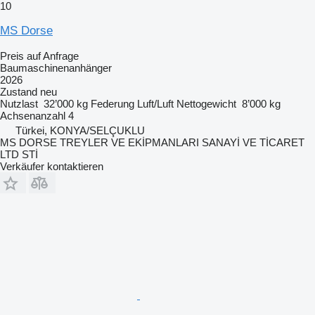
10
MS Dorse
Preis auf Anfrage
Baumaschinenanhänger
2026
Zustand
neu
Nutzlast
32’000 kg
Federung
Luft/Luft
Nettogewicht
8’000 kg
Achsenanzahl
4
Türkei, KONYA/SELÇUKLU
MS DORSE TREYLER VE EKİPMANLARI SANAYİ VE TİCARET
LTD STİ
Verkäufer kontaktieren