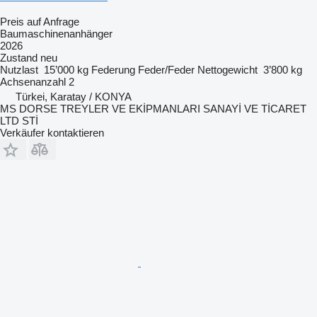
Preis auf Anfrage
Baumaschinenanhänger
2026
Zustand
neu
Nutzlast
15’000 kg
Federung
Feder/Feder
Nettogewicht
3’800 kg
Achsenanzahl
2
Türkei, Karatay / KONYA
MS DORSE TREYLER VE EKİPMANLARI SANAYİ VE TİCARET
LTD STİ
Verkäufer kontaktieren