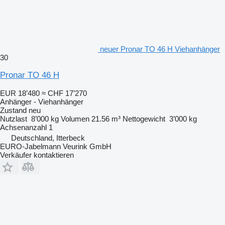
neuer Pronar TO 46 H Viehanhänger
30
Pronar TO 46 H
EUR 18’480
≈ CHF 17’270
Anhänger - Viehanhänger
Zustand
neu
Nutzlast
8’000 kg
Volumen
21.56 m³
Nettogewicht
3’000 kg
Achsenanzahl
1
Deutschland, Itterbeck
EURO-Jabelmann Veurink GmbH
Verkäufer kontaktieren