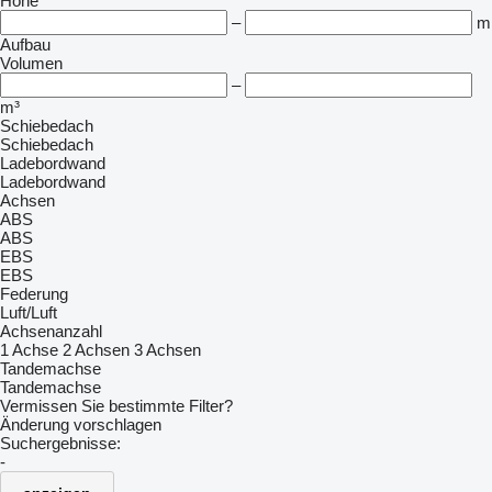
Höhe
–
m
Aufbau
Volumen
–
m³
Schiebedach
Schiebedach
Ladebordwand
Ladebordwand
Achsen
ABS
ABS
EBS
EBS
Federung
Luft/Luft
Achsenanzahl
1 Achse
2 Achsen
3 Achsen
Tandemachse
Tandemachse
Vermissen Sie bestimmte Filter?
Änderung vorschlagen
Suchergebnisse:
-