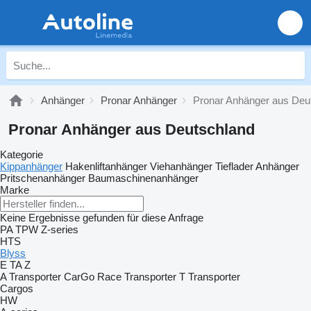
Anhänger
Pronar Anhänger
Pronar Anhänger aus Deu
Pronar Anhänger aus Deutschland
Kategorie
Kippanhänger
Hakenliftanhänger
Viehanhänger
Tieflader Anhänger
Pritschenanhänger
Baumaschinenanhänger
Marke
Keine Ergebnisse gefunden für diese Anfrage
PA
TPW
Z-series
HTS
Blyss
E
TA
Z
A Transporter
CarGo
Race Transporter
T Transporter
Cargos
HW