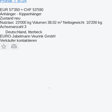
Pronar T 8724
EUR 57’350
≈ CHF 53’590
Anhänger - Kippanhänger
Zustand
neu
Nutzlast
23’000 kg
Volumen
38.02 m³
Nettogewicht
10’200 kg
Achsenanzahl
3
Deutschland, Itterbeck
EURO-Jabelmann Veurink GmbH
Verkäufer kontaktieren