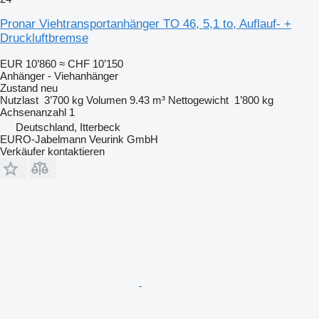
Pronar Viehtransportanhänger TO 46, 5,1 to, Auflauf- +
Druckluftbremse
EUR 10’860
≈ CHF 10’150
Anhänger - Viehanhänger
Zustand
neu
Nutzlast
3’700 kg
Volumen
9.43 m³
Nettogewicht
1’800 kg
Achsenanzahl
1
Deutschland, Itterbeck
EURO-Jabelmann Veurink GmbH
Verkäufer kontaktieren