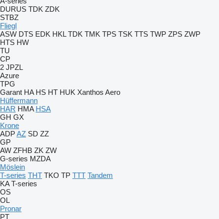
A-series
DURUS
TDK
ZDK
STBZ
Fliegl
ASW
DTS
EDK
HKL
TDK
TMK
TPS
TSK
TTS
TWP
ZPS
ZWP
HTS
HW
TU
CP
2 JPZL
Azure
TPG
Garant
HA
HS
HT
HUK
Xanthos Aero
Hüffermann
HAR
HMA
HSA
GH
GX
Krone
ADP
AZ
SD
ZZ
GP
AW
ZFHB
ZK
ZW
G-series
MZDA
Möslein
T-series
THT
TKO
TP
TTT
Tandem
KA
T-series
OS
OL
Pronar
PT