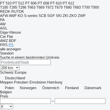
PT 510
PT 512
PT 606
PT 608
PT 610
PT 612
T185
T285
T286
T663
T669
T672
T679
T680
T683
T700
T900
REDK
RUTDK
AFW
AWF
KO
S-series
SCB
SGF
SKI
ZKI
ZKO
ZWF
PA
AW
AGL
Giga-Vitesse
Car Flat
AWZ
BDF
PRS
PS
alle anzeigen
Standort
Suche in einem bestimmten Umkreis
Schweiz
Europa
Deutschland
Meppen
Potsdam
Emsbüren
Hamburg
Polen
Norwegen
Österreich
Finnland
Dänemark
Belgien
Preis
–