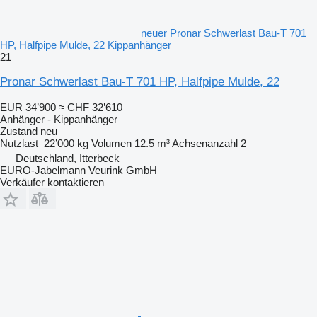
neuer Pronar Schwerlast Bau-T 701
HP, Halfpipe Mulde, 22 Kippanhänger
21
Pronar Schwerlast Bau-T 701 HP, Halfpipe Mulde, 22
EUR 34’900
≈ CHF 32’610
Anhänger - Kippanhänger
Zustand
neu
Nutzlast
22’000 kg
Volumen
12.5 m³
Achsenanzahl
2
Deutschland, Itterbeck
EURO-Jabelmann Veurink GmbH
Verkäufer kontaktieren