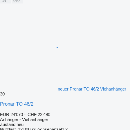
neuer Pronar TO 46/2 Viehanhänger
30
Pronar TO 46/2
EUR 24’070
≈ CHF 22’490
Anhänger - Viehanhänger
Zustand
neu
Nutzlast
12’000 kg
Achsenanzahl
2