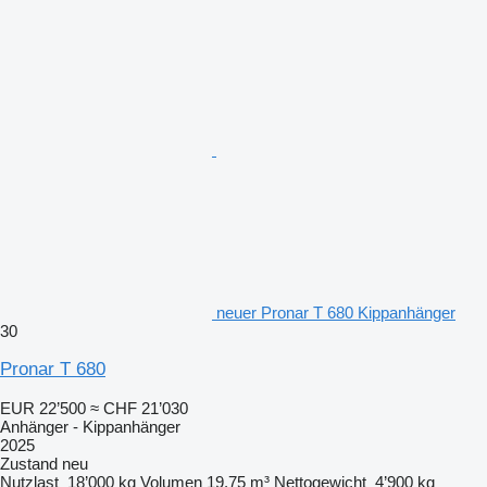
neuer Pronar T 680 Kippanhänger
30
Pronar T 680
EUR 22’500
≈ CHF 21’030
Anhänger - Kippanhänger
2025
Zustand
neu
Nutzlast
18’000 kg
Volumen
19.75 m³
Nettogewicht
4’900 kg