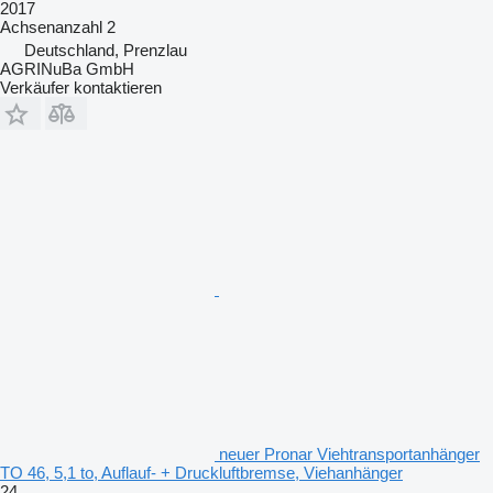
2017
Achsenanzahl
2
Deutschland, Prenzlau
AGRINuBa GmbH
Verkäufer kontaktieren
neuer Pronar Viehtransportanhänger
TO 46, 5,1 to, Auflauf- + Druckluftbremse, Viehanhänger
24