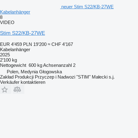
neuer Stim S22/KB-27WE
Kabelanhänger
8
VIDEO
Stim S22/KB-27WE
EUR 4’459
PLN 19’200
≈ CHF 4’167
Kabelanhänger
2025
2’100 kg
Nettogewicht
600 kg
Achsenanzahl
2
Polen, Medynia Głogowska
Zakład Produkcji Przyczep i Nadwozi "STIM" Małecki s.j.
Verkäufer kontaktieren