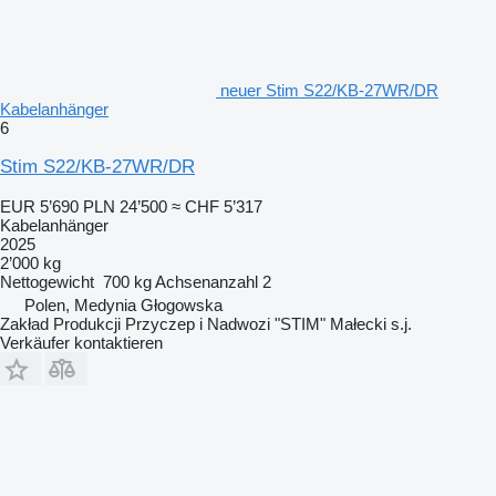
neuer Stim S22/KB-27WR/DR
Kabelanhänger
6
Stim S22/KB-27WR/DR
EUR 5’690
PLN 24’500
≈ CHF 5’317
Kabelanhänger
2025
2’000 kg
Nettogewicht
700 kg
Achsenanzahl
2
Polen, Medynia Głogowska
Zakład Produkcji Przyczep i Nadwozi "STIM" Małecki s.j.
Verkäufer kontaktieren