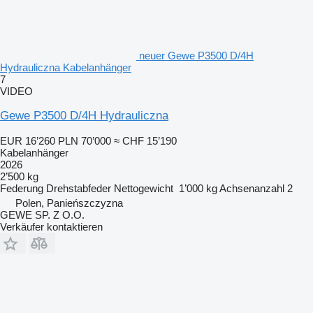
neuer Gewe P3500 D/4H
Hydrauliczna Kabelanhänger
7
VIDEO
Gewe P3500 D/4H Hydrauliczna
EUR 16’260
PLN 70’000
≈ CHF 15’190
Kabelanhänger
2026
2’500 kg
Federung
Drehstabfeder
Nettogewicht
1’000 kg
Achsenanzahl
2
Polen, Panieńszczyzna
GEWE SP. Z O.O.
Verkäufer kontaktieren