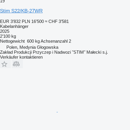
19
Stim S22/KB-27WR
EUR 3’832
PLN 16’500
≈ CHF 3’581
Kabelanhänger
2025
2’100 kg
Nettogewicht
600 kg
Achsenanzahl
2
Polen, Medynia Głogowska
Zakład Produkcji Przyczep i Nadwozi "STIM" Małecki s.j.
Verkäufer kontaktieren