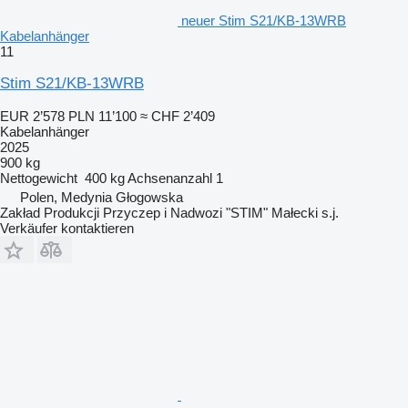
neuer Stim S21/KB-13WRB
Kabelanhänger
11
Stim S21/KB-13WRB
EUR 2’578
PLN 11’100
≈ CHF 2’409
Kabelanhänger
2025
900 kg
Nettogewicht
400 kg
Achsenanzahl
1
Polen, Medynia Głogowska
Zakład Produkcji Przyczep i Nadwozi "STIM" Małecki s.j.
Verkäufer kontaktieren