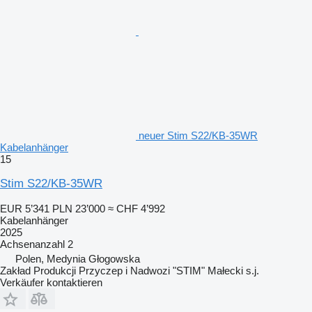
neuer Stim S22/KB-35WR
Kabelanhänger
15
Stim S22/KB-35WR
EUR 5’341
PLN 23’000
≈ CHF 4’992
Kabelanhänger
2025
Achsenanzahl
2
Polen, Medynia Głogowska
Zakład Produkcji Przyczep i Nadwozi "STIM" Małecki s.j.
Verkäufer kontaktieren