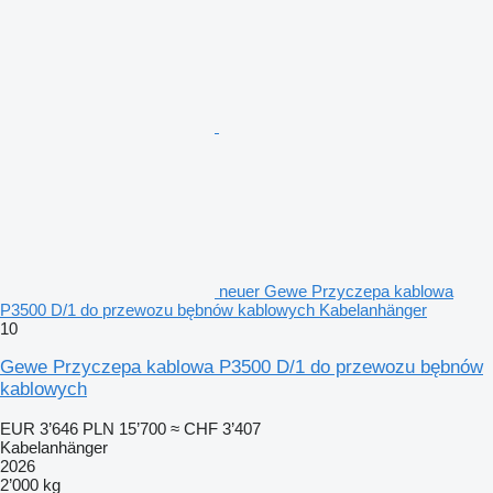
neuer Gewe Przyczepa kablowa
P3500 D/1 do przewozu bębnów kablowych Kabelanhänger
10
Gewe Przyczepa kablowa P3500 D/1 do przewozu bębnów
kablowych
EUR 3’646
PLN 15’700
≈ CHF 3’407
Kabelanhänger
2026
2’000 kg