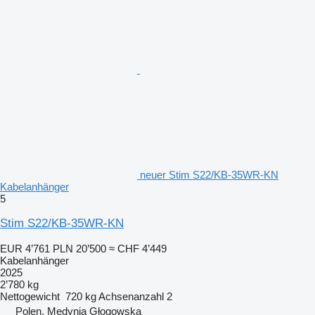
neuer Stim S22/KB-35WR-KN
Kabelanhänger
5
Stim S22/KB-35WR-KN
EUR 4’761
PLN 20’500
≈ CHF 4’449
Kabelanhänger
2025
2’780 kg
Nettogewicht
720 kg
Achsenanzahl
2
Polen, Medynia Głogowska