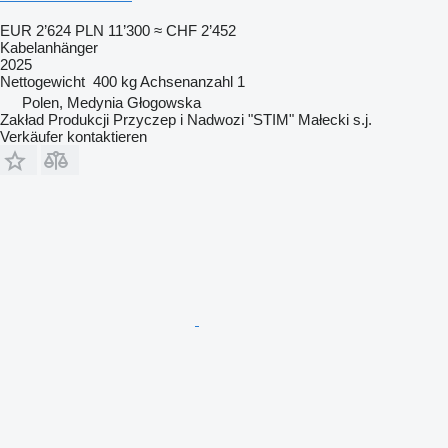
EUR 2’624
PLN 11’300
≈ CHF 2’452
Kabelanhänger
2025
Nettogewicht
400 kg
Achsenanzahl
1
Polen, Medynia Głogowska
Zakład Produkcji Przyczep i Nadwozi "STIM" Małecki s.j.
Verkäufer kontaktieren