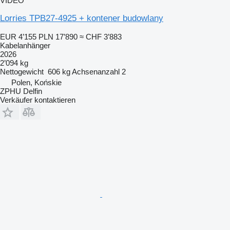
VIDEO
Lorries TPB27-4925 + kontener budowlany
EUR 4’155
PLN 17’890
≈ CHF 3’883
Kabelanhänger
2026
2’094 kg
Nettogewicht
606 kg
Achsenanzahl
2
Polen, Końskie
ZPHU Delfin
Verkäufer kontaktieren