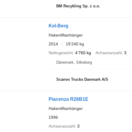
BM Recykling Sp. z o.o.
Kel-Berg
Hakenliftanhänger
2014
19’240 kg
Nettogewicht
4’760 kg
Achsenanzahl
3
Dänemark, Silkeborg
Scanvo Trucks Danmark A/S
Piacenza R26B1E
Hakenliftanhänger
1996
Achsenanzahl
3