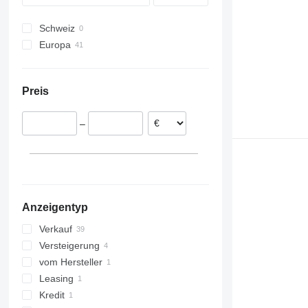
Schweiz
Europa
Deutschland
Niederlande
Preis
Polen
Norwegen
–
Dänemark
Estland
Schweden
Tschechien
alle anzeigen
Anzeigentyp
Verkauf
Versteigerung
vom Hersteller
Leasing
Kredit