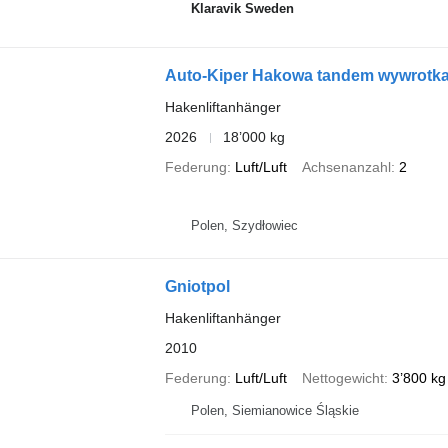
Klaravik Sweden
Auto-Kiper Hakowa tandem wywrotk
Hakenliftanhänger
2026
18’000 kg
Federung
Luft/Luft
Achsenanzahl
2
Polen, Szydłowiec
Gniotpol
Hakenliftanhänger
2010
Federung
Luft/Luft
Nettogewicht
3’800 kg
Polen, Siemianowice Śląskie