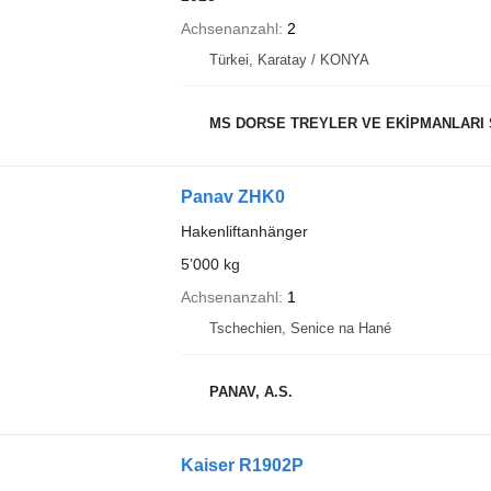
Achsenanzahl
2
Türkei, Karatay / KONYA
MS DORSE TREYLER VE EKİPMANLARI SANAYİ
Panav ZHK0
Hakenliftanhänger
5’000 kg
Achsenanzahl
1
Tschechien, Senice na Hané
PANAV, A.S.
Kaiser R1902P