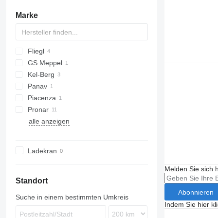
Marke
Fliegl
GS Meppel
HKL
Kel-Berg
AC
Panav
Piacenza
Pronar
alle anzeigen
T185
T285
T286
Ladekran
Melden Sie sich 
Standort
Abonnieren
Suche in einem bestimmten Umkreis
Indem Sie hier kl