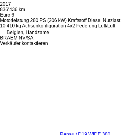
2017
836’436 km
Euro 6
Motorleistung
280 PS (206 kW)
Kraftstoff
Diesel
Nutzlast
10’410 kg
Achsenkonfiguration
4x2
Federung
Luft/Luft
Belgien, Handzame
BRAEM NV/SA
Verkäufer kontaktieren
Renault D19 WIDE 380