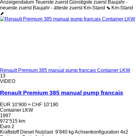
Anzeigendatum
Teuerste zuerst
Günstigste zuerst
Baujahr -
neueste zuerst
Baujahr - älteste zuerst
Km-Stand ⬊
Km-Stand
⬈
Renault Premium 385 manual pump francais Container LKW
13
VIDEO
Renault Premium 385 manual pump francais
EUR 10’900
≈ CHF 10’190
Container LKW
1997
972’515 km
Euro 2
Kraftstoff
Diesel
Nutzlast
9’840 kg
Achsenkonfiguration
4x2