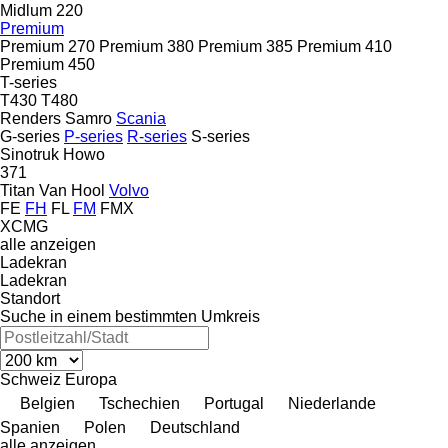
Midlum 220
Premium
Premium 270
Premium 380
Premium 385
Premium 410
Premium 450
T-series
T430
T480
Renders
Samro
Scania
G-series
P-series
R-series
S-series
Sinotruk Howo
371
Titan
Van Hool
Volvo
FE
FH
FL
FM
FMX
XCMG
alle anzeigen
Ladekran
Ladekran
Standort
Suche in einem bestimmten Umkreis
Schweiz
Europa
Belgien
Tschechien
Portugal
Niederlande
Spanien
Polen
Deutschland
alle anzeigen