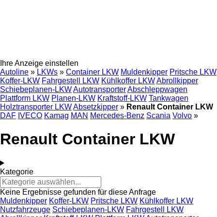
Ihre Anzeige einstellen
Autoline
»
LKWs
»
Container LKW
Muldenkipper
Pritsche LKW
Koffer-LKW
Fahrgestell LKW
Kühlkoffer LKW
Abrollkipper
Schiebeplanen-LKW
Autotransporter
Abschleppwagen
Plattform LKW
Planen-LKW
Kraftstoff-LKW
Tankwagen
Holztransporter LKW
Absetzkipper
»
Renault Container LKW
DAF
IVECO
Kamag
MAN
Mercedes-Benz
Scania
Volvo
»
Renault Container LKW
Kategorie
Keine Ergebnisse gefunden für diese Anfrage
Muldenkipper
Koffer-LKW
Pritsche LKW
Kühlkoffer LKW
Nutzfahrzeuge
Schiebeplanen-LKW
Fahrgestell LKW