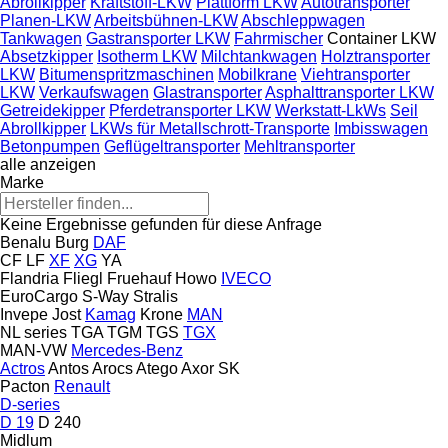
Abrollkipper
Kraftstoff-LKW
Plattform LKW
Autotransporter
Planen-LKW
Arbeitsbühnen-LKW
Abschleppwagen
Tankwagen
Gastransporter LKW
Fahrmischer
Container LKW
Absetzkipper
Isotherm LKW
Milchtankwagen
Holztransporter
LKW
Bitumenspritzmaschinen
Mobilkrane
Viehtransporter
LKW
Verkaufswagen
Glastransporter
Asphalttransporter LKW
Getreidekipper
Pferdetransporter LKW
Werkstatt-LkWs
Seil
Abrollkipper
LKWs für Metallschrott-Transporte
Imbisswagen
Betonpumpen
Geflügeltransporter
Mehltransporter
alle anzeigen
Marke
Keine Ergebnisse gefunden für diese Anfrage
Benalu
Burg
DAF
CF
LF
XF
XG
YA
Flandria
Fliegl
Fruehauf
Howo
IVECO
EuroCargo
S-Way
Stralis
Invepe
Jost
Kamag
Krone
MAN
NL series
TGA
TGM
TGS
TGX
MAN-VW
Mercedes-Benz
Actros
Antos
Arocs
Atego
Axor
SK
Pacton
Renault
D-series
D 19
D 240
Midlum