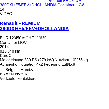
Renault PREMIUM
380DXI+E5/EEV+DHOLLANDIA Container LKW
14
VIDEO
Renault PREMIUM
380DXI+E5/EEV+DHOLLANDIA
EUR 12’450
≈ CHF 11’630
Container LKW
2014
813’048 km
Euro 5
Motorleistung
380 PS (279 kW)
Nutzlast
10’255 kg
Achsenkonfiguration
4x2
Federung
Luft/Luft
Belgien, Handzame
BRAEM NV/SA
Verkäufer kontaktieren