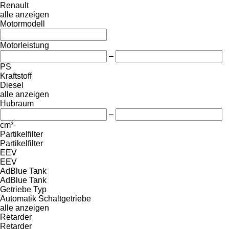
Renault
alle anzeigen
Motormodell
Motorleistung
–
PS
Kraftstoff
Diesel
alle anzeigen
Hubraum
–
cm³
Partikelfilter
Partikelfilter
EEV
EEV
AdBlue Tank
AdBlue Tank
Getriebe Typ
Automatik
Schaltgetriebe
alle anzeigen
Retarder
Retarder