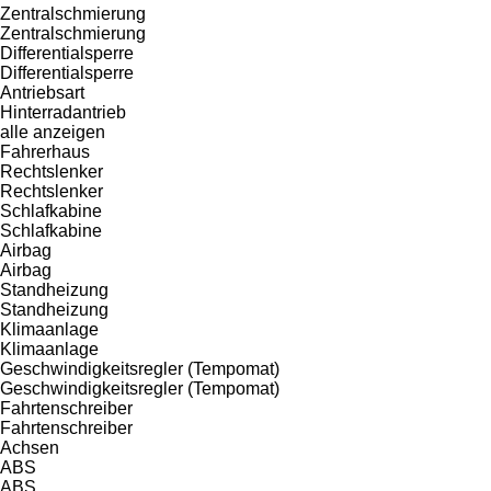
Zentralschmierung
Zentralschmierung
Differentialsperre
Differentialsperre
Antriebsart
Hinterradantrieb
alle anzeigen
Fahrerhaus
Rechtslenker
Rechtslenker
Schlafkabine
Schlafkabine
Airbag
Airbag
Standheizung
Standheizung
Klimaanlage
Klimaanlage
Geschwindigkeitsregler (Tempomat)
Geschwindigkeitsregler (Tempomat)
Fahrtenschreiber
Fahrtenschreiber
Achsen
ABS
ABS