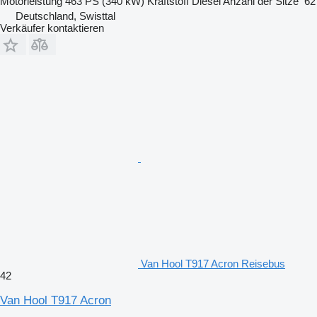
Motorleistung
463 PS (340 kW)
Kraftstoff
Diesel
Anzahl der Sitze
62
Deutschland, Swisttal
Verkäufer kontaktieren
Van Hool T917 Acron Reisebus
42
Van Hool T917 Acron