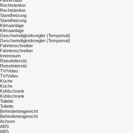
Fahrerhaus
Rechtslenker
Rechtslenker
Standheizung
Standheizung
Klimaanlage
Klimaanlage
Geschwindigkeitsregler (Tempomat)
Geschwindigkeitsregler (Tempomat)
Fahrtenschreiber
Fahrtenschreiber
Innenraum
Reiseleitersitz
Reiseleitersitz
TV/Video
TV/Video
Küche
Küche
Kühlschrank
Kühlschrank
Toilette
Toilette
Behindertengerecht
Behindertengerecht
Achsen
ABS
ABS