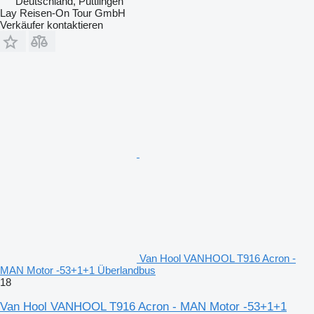
Deutschland, Püttlingen
Lay Reisen-On Tour GmbH
Verkäufer kontaktieren
Van Hool VANHOOL T916 Acron -
MAN Motor -53+1+1 Überlandbus
18
Van Hool VANHOOL T916 Acron - MAN Motor -53+1+1