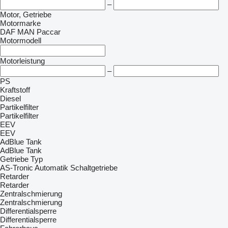
–
Motor, Getriebe
Motormarke
DAF
MAN
Paccar
Motormodell
Motorleistung
–
PS
Kraftstoff
Diesel
Partikelfilter
Partikelfilter
EEV
EEV
AdBlue Tank
AdBlue Tank
Getriebe Typ
AS-Tronic
Automatik
Schaltgetriebe
Retarder
Retarder
Zentralschmierung
Zentralschmierung
Differentialsperre
Differentialsperre