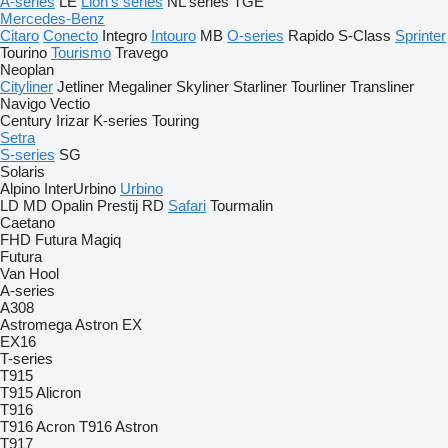
A-series
LE
Lion's series
NL series
TGE
Mercedes-Benz
Citaro
Conecto
Integro
Intouro
MB
O-series
Rapido
S-Class
Sprinter
Tourino
Tourismo
Travego
Neoplan
Cityliner
Jetliner
Megaliner
Skyliner
Starliner
Tourliner
Transliner
Navigo
Vectio
Century
Irizar
K-series
Touring
Setra
S-series
SG
Solaris
Alpino
InterUrbino
Urbino
LD
MD
Opalin
Prestij
RD
Safari
Tourmalin
Caetano
FHD
Futura
Magiq
Futura
Van Hool
A-series
A308
Astromega
Astron
EX
EX16
T-series
T915
T915 Alicron
T916
T916 Acron
T916 Astron
T917