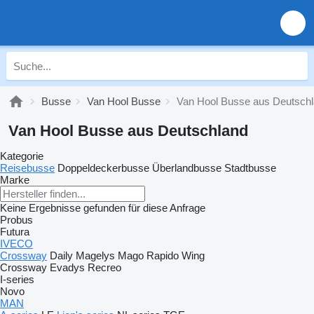
Busse
Van Hool Busse
Van Hool Busse aus Deutsch
Van Hool Busse aus Deutschland
Kategorie
Reisebusse
Doppeldeckerbusse
Überlandbusse
Stadtbusse
Marke
Keine Ergebnisse gefunden für diese Anfrage
Probus
Futura
IVECO
Crossway
Daily
Magelys
Mago
Rapido
Wing
Crossway
Evadys
Recreo
I-series
Novo
MAN