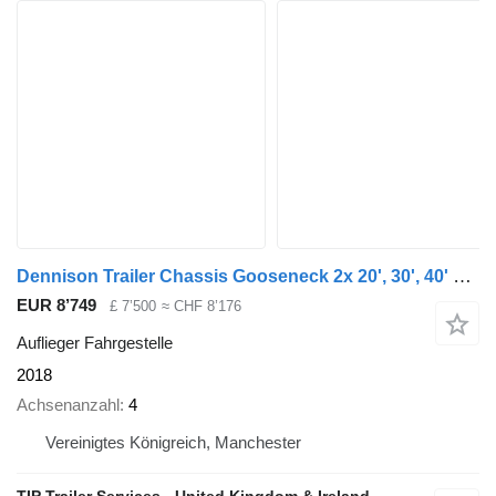
Dennison Trailer Chassis Gooseneck 2x 20', 30', 40' and 45'
EUR 8’749
£ 7’500
≈ CHF 8’176
Auflieger Fahrgestelle
2018
Achsenanzahl
4
Vereinigtes Königreich, Manchester
TIP Trailer Services - United Kingdom & Ireland