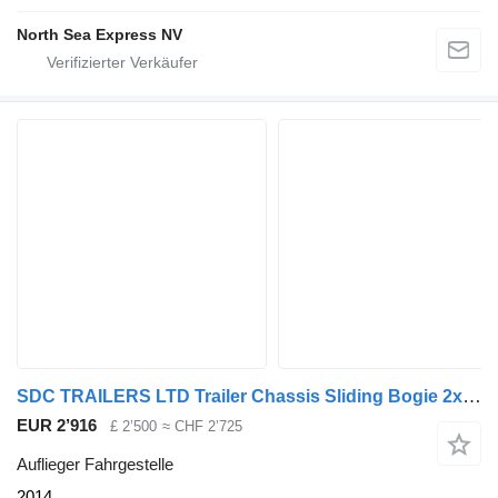
North Sea Express NV
SDC TRAILERS LTD Trailer Chassis Sliding Bogie 2x 20', 30', 40' and
EUR 2’916
£ 2’500
≈ CHF 2’725
Auflieger Fahrgestelle
2014