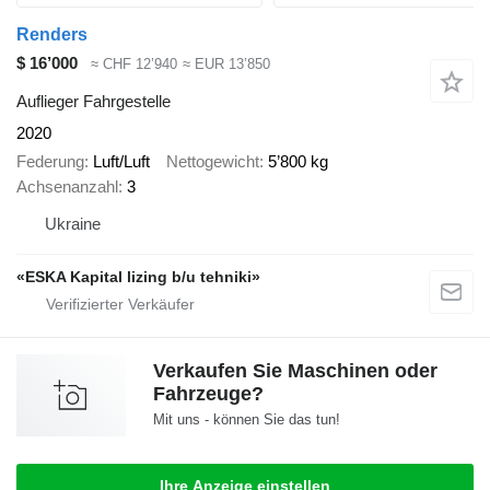
Renders
$ 16’000
≈ CHF 12’940
≈ EUR 13’850
Auflieger Fahrgestelle
2020
Federung
Luft/Luft
Nettogewicht
5’800 kg
Achsenanzahl
3
Ukraine
«ESKA Kapital lizing b/u tehniki»
Verkaufen Sie Maschinen oder
Fahrzeuge?
Mit uns - können Sie das tun!
Ihre Anzeige einstellen