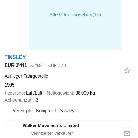
TINSLEY
EUR 3’441
£ 2’950
≈ CHF 3’216
Auflieger Fahrgestelle
1995
Federung
Luft/Luft
Nettogewicht
38’000 kg
Achsenanzahl
3
Vereinigtes Königreich, Sawley
Walker Movements Limited