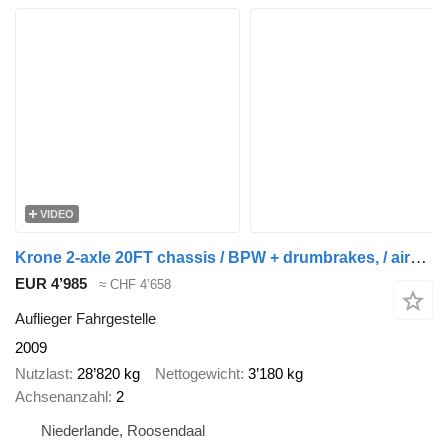
VIDEO
Krone 2-axle 20FT chassis / BPW + drumbrakes, / airsuspension / empty
EUR 4’985
≈ CHF 4’658
Auflieger Fahrgestelle
2009
Nutzlast
28’820 kg
Nettogewicht
3’180 kg
Achsenanzahl
2
Niederlande, Roosendaal