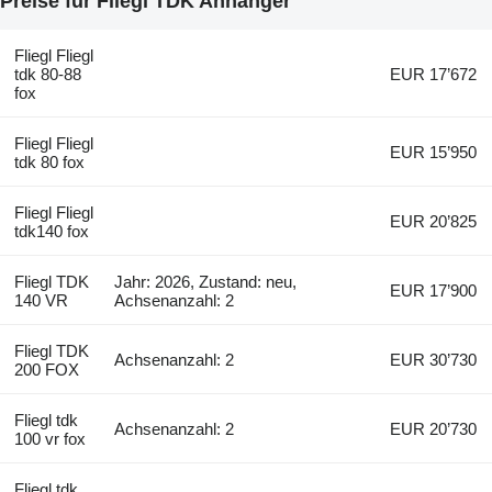
Preise für Fliegl TDK Anhänger
Fliegl Fliegl
tdk 80-88
EUR 17’672
fox
Fliegl Fliegl
EUR 15’950
tdk 80 fox
Fliegl Fliegl
EUR 20’825
tdk140 fox
Fliegl TDK
Jahr: 2026, Zustand: neu,
EUR 17’900
140 VR
Achsenanzahl: 2
Fliegl TDK
Achsenanzahl: 2
EUR 30’730
200 FOX
Fliegl tdk
Achsenanzahl: 2
EUR 20’730
100 vr fox
Fliegl tdk