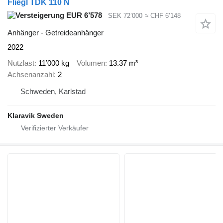
Fliegl TDK 110 N
EUR 6’578
SEK 72’000
≈ CHF 6’148
Anhänger - Getreideanhänger
2022
Nutzlast
11’000 kg
Volumen
13.37 m³
Achsenanzahl
2
Schweden, Karlstad
Klaravik Sweden