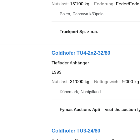
Nutzlast
15’100 kg
Federung
Feder/Fede
Polen, Dabrowa k/Opola
Truckport Sp. z o.o.
Goldhofer TU4-2x2-32/80
Tieflader Anhänger
1999
Nutzlast
31’000 kg
Nettogewicht
9’000 kg
Dänemark, Nordjylland
Fymas Auctions ApS – visit the auction 
Goldhofer TU3-24/80