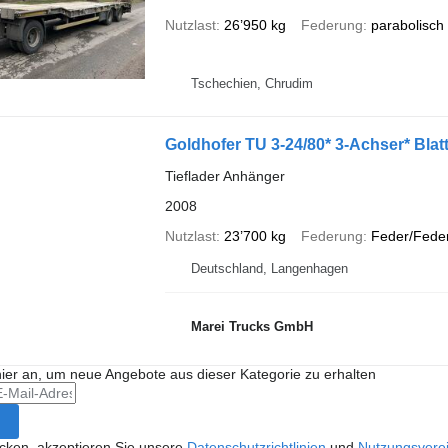
Nutzlast
26’950 kg
Federung
parabolisch
Tschechien, Chrudim
Goldhofer TU 3-24/80* 3-Achser* Blatt
Tieflader Anhänger
2008
Nutzlast
23’700 kg
Federung
Feder/Fede
Deutschland, Langenhagen
Marei Trucks GmbH
hier an, um neue Angebote aus dieser Kategorie zu erhalten
icken, akzeptieren Sie unsere
Datenschutzrichtlinien
und
Nutzungsvere