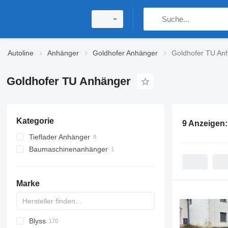
Autoline
Anhänger
Goldhofer Anhänger
Goldhofer TU An
Goldhofer TU Anhänger
Kategorie
9 Anzeigen
Tieflader Anhänger
Baumaschinenanhänger
Marke
Blyss
PA
HTS
GTB
PS
22
Brevis