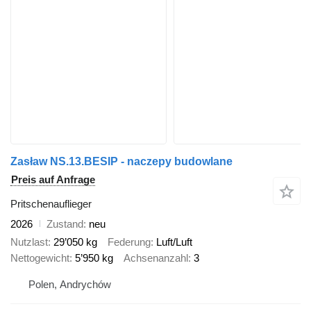
Zasław NS.13.BESIP - naczepy budowlane
Preis auf Anfrage
Pritschenauflieger
2026
Zustand
neu
Nutzlast
29’050 kg
Federung
Luft/Luft
Nettogewicht
5’950 kg
Achsenanzahl
3
Polen, Andrychów