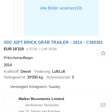
SDC 42FT BRICK GRAB TRAILER – 2014 – C365361
EUR 10’210
£ 8’750
≈ CHF 9’539
Pritschenauflieger
2014
Kraftstoff
Diesel
Federung
Luft/Luft
Nettogewicht
39’000 kg
Achsenanzahl
3
Vereinigtes Königreich, Sawley
Walker Movements Limited
seit
16
Jahren bei Autoline