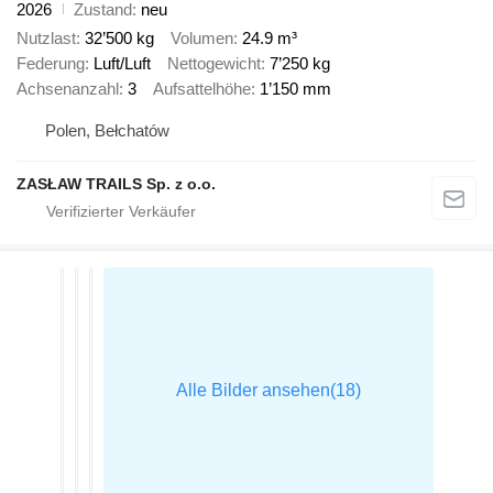
2026
Zustand
neu
Nutzlast
32’500 kg
Volumen
24.9 m³
Federung
Luft/Luft
Nettogewicht
7’250 kg
Achsenanzahl
3
Aufsattelhöhe
1’150 mm
Polen, Bełchatów
ZASŁAW TRAILS Sp. z o.o.