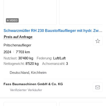
VIDEO
Schwarzmüller RH 230 Baustoffauflieger mit hydr. Zwangslenkung
Preis auf Anfrage
Pritschenauflieger
2024
7’703 km
Nutzlast
30’480 kg
Federung
Luft/Luft
Nettogewicht
8’520 kg
Achsenanzahl
3
Deutschland, Kirchheim
Fass Baumaschinen GmbH & Co. KG