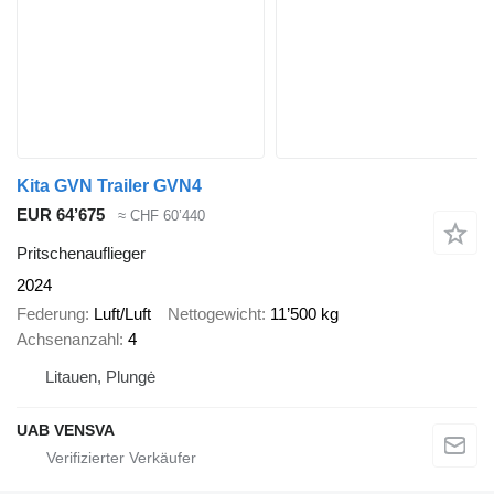
Kita GVN Trailer GVN4
EUR 64’675
≈ CHF 60’440
Pritschenauflieger
2024
Federung
Luft/Luft
Nettogewicht
11’500 kg
Achsenanzahl
4
Litauen, Plungė
UAB VENSVA