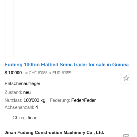
Fudeng 100ton Flatbed Semi-Trailer for sale in Guinea
$ 10’000
≈ CHF 8’088
≈ EUR 8’655
Pritschenauflieger
Zustand
neu
Nutzlast
100’000 kg
Federung
Feder/Feder
Achsenanzahl
4
China, Jinan
Jinan Fudeng Construction Machinery Co., Ltd.