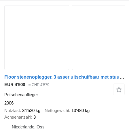
Floor stenenoplegger, 3 asser uitschuifbaar met stuuras en liftas
EUR 4’900
≈ CHF 4’579
Pritschenauflieger
2006
Nutzlast
34’520 kg
Nettogewicht
13’480 kg
Achsenanzahl
3
Niederlande, Oss