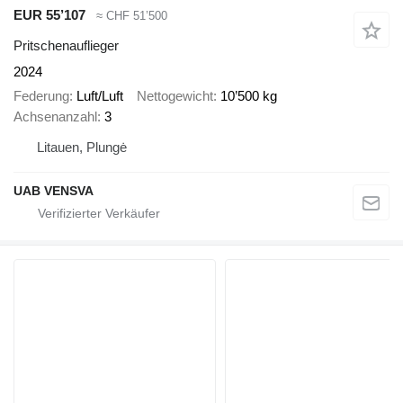
EUR 55’107
≈ CHF 51’500
Pritschenauflieger
2024
Federung
Luft/Luft
Nettogewicht
10’500 kg
Achsenanzahl
3
Litauen, Plungė
UAB VENSVA