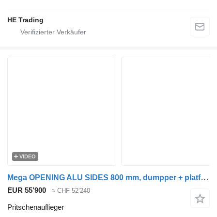
HE Trading
VIDEO
Mega OPENING ALU SIDES 800 mm, dumpper + platform 12,60 m, READY !!!
EUR 55’900
≈ CHF 52’240
Pritschenauflieger