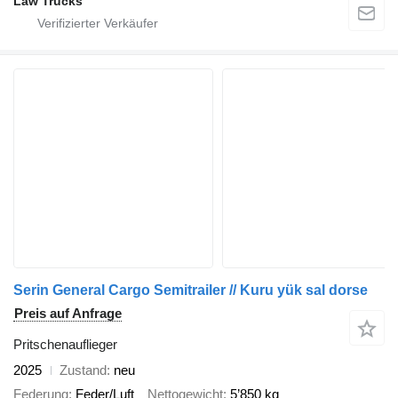
Law Trucks
Serin General Cargo Semitrailer // Kuru yük sal dorse
Preis auf Anfrage
Pritschenauflieger
2025
Zustand
neu
Federung
Feder/Luft
Nettogewicht
5’850 kg