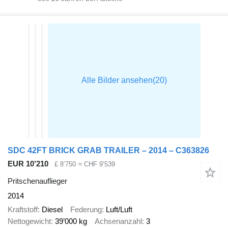
SDC 42FT BRICK GRAB TRAILER – 2014 – C363826
EUR 10’210
£ 8’750
≈ CHF 9’539
Pritschenauflieger
2014
Kraftstoff
Diesel
Federung
Luft/Luft
Nettogewicht
39’000 kg
Achsenanzahl
3