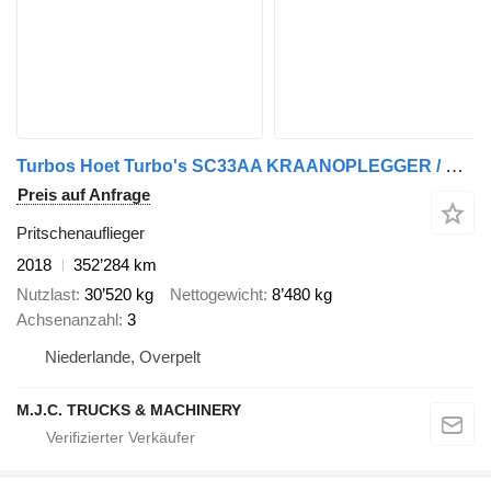
Turbos Hoet Turbo's SC33AA KRAANOPLEGGER / STENEN TRAILER / AUFLIEGER fur RO
Preis auf Anfrage
Pritschenauflieger
2018
352’284 km
Nutzlast
30’520 kg
Nettogewicht
8’480 kg
Achsenanzahl
3
Niederlande, Overpelt
M.J.C. TRUCKS & MACHINERY