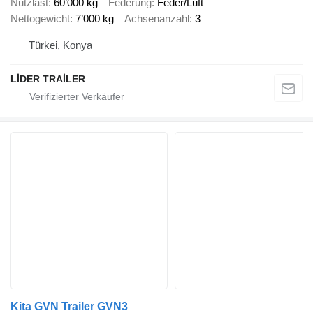
Nutzlast
60’000 kg
Federung
Feder/Luft
Nettogewicht
7’000 kg
Achsenanzahl
3
Türkei, Konya
LİDER TRAİLER
Kita GVN Trailer GVN3