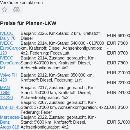
Verkäufer kontaktieren
Preise für Planen-LKW
IVECO
Baujahr: 2026, Km-Stand: 2 km, Kraftstoff:
EUR 66’000
Daily 70
Diesel
IVECO
Baujahr: 2014, Km-Stand: 540’000 - 610’000
EUR 7’900
EuroCargo
km, Kraftstoff: Diesel, Achsenkonfiguration:
-
120
4x2, Federung: Feder/Luft
EUR 8’700
IVECO
Baujahr: 2014, Zustand: gebraucht, Km-
EuroCargo
Stand: 640’000 km, Kraftstoff: Diesel,
EUR 7’900
ML
Achsenkonfiguration: 4x2
EUR 21’000
Volvo FH
Baujahr: 2012, Km-Stand: 850’000 km,
-
420
Kraftstoff: Diesel, Federung: Luft
EUR 22’000
MAN
Baujahr: 2017, Zustand: gebraucht, Km-
TGM
Stand: 750’000 km, Kraftstoff: Diesel,
EUR 24’000
18.290
Achsenkonfiguration: 4x2
Baujahr: 2007, Zustand: gebraucht, Km-
DAF LF 45
Stand: 170’000 km, Achsenkonfiguration: 4x2,
EUR 3’500
Federung: Feder
Mercedes-
Baujahr: 2022, Zustand: gebraucht, Km-
Benz
Stand: 9’600 km, Kraftstoff: Diesel,
EUR 51’000
Atego 818
Achsenkonfiguration: 4x2