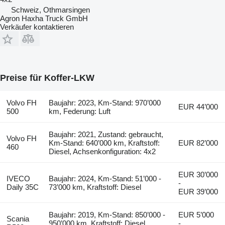
Schweiz, Othmarsingen
Agron Haxha Truck GmbH
Verkäufer kontaktieren
Preise für Koffer-LKW
Volvo FH
Baujahr: 2023, Km-Stand: 970’000
EUR 44’000
500
km, Federung: Luft
Baujahr: 2021, Zustand: gebraucht,
Volvo FH
Km-Stand: 640’000 km, Kraftstoff:
EUR 82’000
460
Diesel, Achsenkonfiguration: 4x2
EUR 30’000
IVECO
Baujahr: 2024, Km-Stand: 51’000 -
-
Daily 35C
73’000 km, Kraftstoff: Diesel
EUR 39’000
Baujahr: 2019, Km-Stand: 850’000 -
EUR 5’000
Scania
950’000 km, Kraftstoff: Diesel,
-