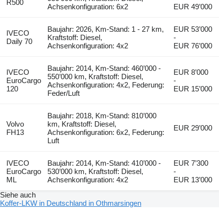
R500
Achsenkonfiguration: 6x2
EUR 49’000
Baujahr: 2026, Km-Stand: 1 - 27 km,
EUR 53’000
IVECO
Kraftstoff: Diesel,
-
Daily 70
Achsenkonfiguration: 4x2
EUR 76’000
Baujahr: 2014, Km-Stand: 460’000 -
IVECO
EUR 8’000
550’000 km, Kraftstoff: Diesel,
EuroCargo
-
Achsenkonfiguration: 4x2, Federung:
120
EUR 15’000
Feder/Luft
Baujahr: 2018, Km-Stand: 810’000
Volvo
km, Kraftstoff: Diesel,
EUR 29’000
FH13
Achsenkonfiguration: 6x2, Federung:
Luft
IVECO
Baujahr: 2014, Km-Stand: 410’000 -
EUR 7’300
EuroCargo
530’000 km, Kraftstoff: Diesel,
-
ML
Achsenkonfiguration: 4x2
EUR 13’000
Siehe auch
Koffer-LKW in Deutschland in Othmarsingen