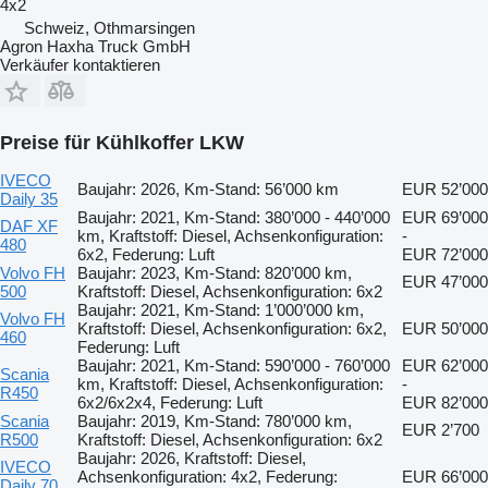
4x2
Schweiz, Othmarsingen
Agron Haxha Truck GmbH
Verkäufer kontaktieren
Preise für Kühlkoffer LKW
IVECO
Baujahr: 2026, Km-Stand: 56’000 km
EUR 52’000
Daily 35
Baujahr: 2021, Km-Stand: 380’000 - 440’000
EUR 69’000
DAF XF
km, Kraftstoff: Diesel, Achsenkonfiguration:
-
480
6x2, Federung: Luft
EUR 72’000
Volvo FH
Baujahr: 2023, Km-Stand: 820’000 km,
EUR 47’000
500
Kraftstoff: Diesel, Achsenkonfiguration: 6x2
Baujahr: 2021, Km-Stand: 1’000’000 km,
Volvo FH
Kraftstoff: Diesel, Achsenkonfiguration: 6x2,
EUR 50’000
460
Federung: Luft
Baujahr: 2021, Km-Stand: 590’000 - 760’000
EUR 62’000
Scania
km, Kraftstoff: Diesel, Achsenkonfiguration:
-
R450
6x2/6x2x4, Federung: Luft
EUR 82’000
Scania
Baujahr: 2019, Km-Stand: 780’000 km,
EUR 2’700
R500
Kraftstoff: Diesel, Achsenkonfiguration: 6x2
Baujahr: 2026, Kraftstoff: Diesel,
IVECO
Achsenkonfiguration: 4x2, Federung:
EUR 66’000
Daily 70