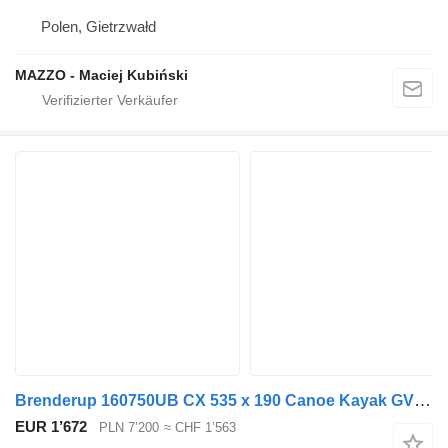
Polen, Gietrzwałd
MAZZO - Maciej Kubiński
Brenderup 160750UB CX 535 x 190 Canoe Kayak GVW 750kg
EUR 1’672
PLN 7’200
≈ CHF 1’563