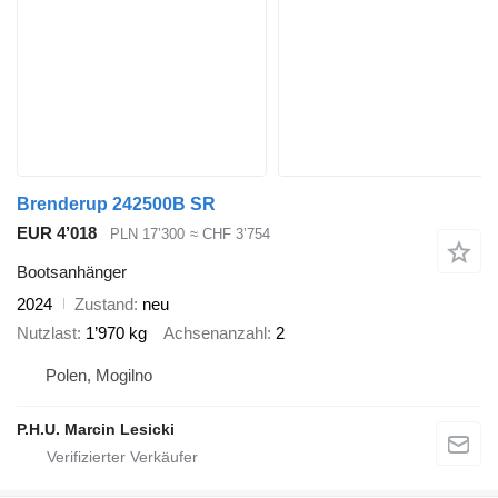
Brenderup 242500B SR
EUR 4’018
PLN 17’300
≈ CHF 3’754
Bootsanhänger
2024
Zustand
neu
Nutzlast
1’970 kg
Achsenanzahl
2
Polen, Mogilno
P.H.U. Marcin Lesicki