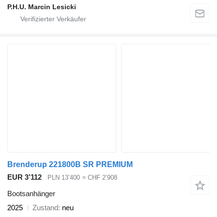
P.H.U. Marcin Lesicki
Brenderup 221800B SR PREMIUM
EUR 3’112
PLN 13’400
≈ CHF 2’908
Bootsanhänger
2025
Zustand
neu