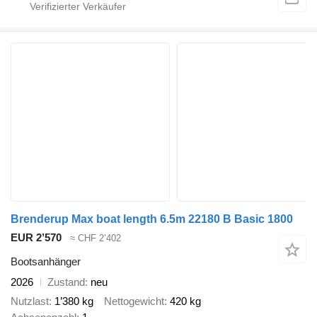
Brenderup Max boat length 6.5m 22180 B Basic 1800
EUR 2’570
≈ CHF 2’402
Bootsanhänger
2026
Zustand
neu
Nutzlast
1’380 kg
Nettogewicht
420 kg