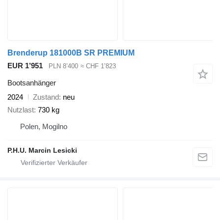
Brenderup 181000B SR PREMIUM
EUR 1’951
PLN 8’400
≈ CHF 1’823
Bootsanhänger
2024
Zustand
neu
Nutzlast
730 kg
Polen, Mogilno
P.H.U. Marcin Lesicki