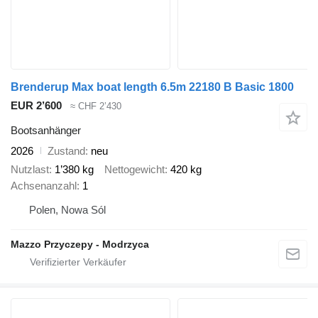
Brenderup Max boat length 6.5m 22180 B Basic 1800
EUR 2’600
≈ CHF 2’430
Bootsanhänger
2026
Zustand
neu
Nutzlast
1’380 kg
Nettogewicht
420 kg
Achsenanzahl
1
Polen, Nowa Sól
Mazzo Przyczepy - Modrzyca