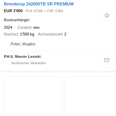
Brenderup 242000TB SR PREMIUM
EUR 3’600
PLN 15’500
≈ CHF 3’364
Bootsanhänger
2024
Zustand
neu
Nutzlast
1’500 kg
Achsenanzahl
2
Polen, Mogilno
P.H.U. Marcin Lesicki