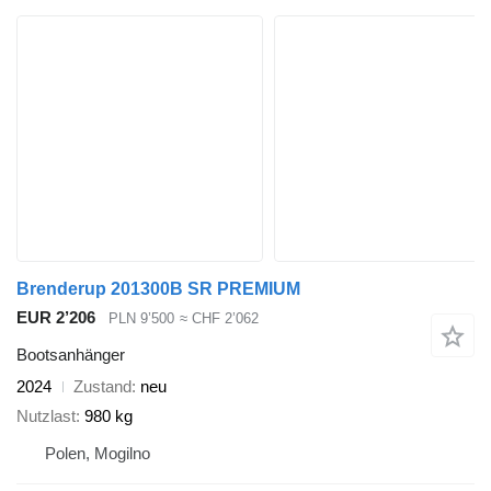
Brenderup 201300B SR PREMIUM
EUR 2’206
PLN 9’500
≈ CHF 2’062
Bootsanhänger
2024
Zustand
neu
Nutzlast
980 kg
Polen, Mogilno