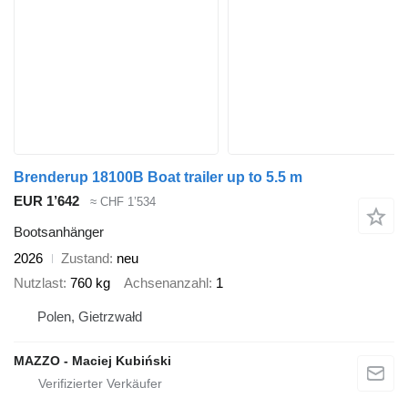
Brenderup 18100B Boat trailer up to 5.5 m
EUR 1’642
≈ CHF 1’534
Bootsanhänger
2026
Zustand
neu
Nutzlast
760 kg
Achsenanzahl
1
Polen, Gietrzwałd
MAZZO - Maciej Kubiński