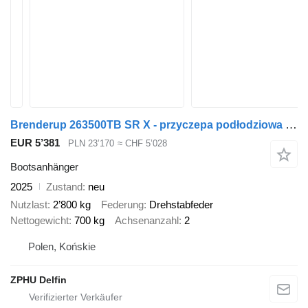
Brenderup 263500TB SR X - przyczepa podłodziowa pod jacht 8m | felgi ALU
EUR 5’381
PLN 23’170
≈ CHF 5’028
Bootsanhänger
2025
Zustand
neu
Nutzlast
2’800 kg
Federung
Drehstabfeder
Nettogewicht
700 kg
Achsenanzahl
2
Polen, Końskie
ZPHU Delfin