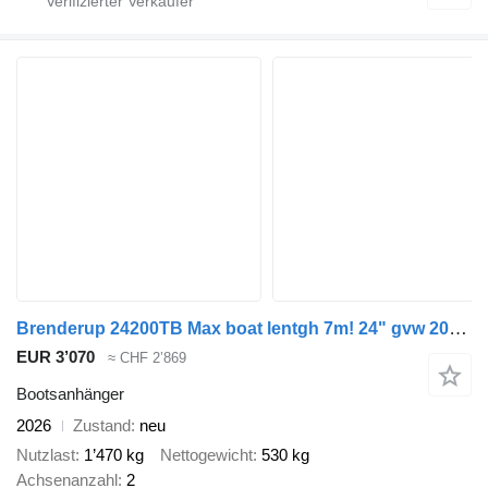
Brenderup 24200TB Max boat lentgh 7m! 24" gvw 2000kg
EUR 3’070
≈ CHF 2’869
Bootsanhänger
2026
Zustand
neu
Nutzlast
1’470 kg
Nettogewicht
530 kg
Achsenanzahl
2