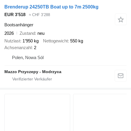
Brenderup 24250TB Boat up to 7m 2500kg
EUR 3’518
≈ CHF 3’288
Bootsanhänger
2026
Zustand
neu
Nutzlast
1’950 kg
Nettogewicht
550 kg
Achsenanzahl
2
Polen, Nowa Sól
Mazzo Przyczepy - Modrzyca