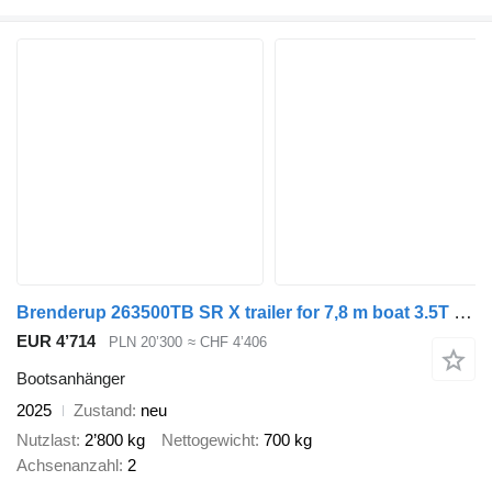
Brenderup 263500TB SR X trailer for 7,8 m boat 3.5T GVW
EUR 4’714
PLN 20’300
≈ CHF 4’406
Bootsanhänger
2025
Zustand
neu
Nutzlast
2’800 kg
Nettogewicht
700 kg
Achsenanzahl
2