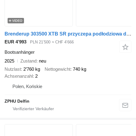
VIDEO
Brenderup 303500 XTB SR przyczepa podłodziowa do jachtu
EUR 4’993
PLN 21’500
≈ CHF 4’666
Bootsanhänger
2025
Zustand
neu
Nutzlast
2’760 kg
Nettogewicht
740 kg
Achsenanzahl
2
Polen, Końskie
ZPHU Delfin