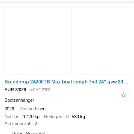
Brenderup 24200TB Max boat lentgh 7m! 24" gvw 2000kg
EUR 3’029
≈ CHF 2’831
Bootsanhänger
2026
Zustand
neu
Nutzlast
1’470 kg
Nettogewicht
530 kg
Achsenanzahl
2
Polen, Nowa Sól