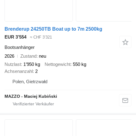
Brenderup 24250TB Boat up to 7m 2500kg
EUR 3’554
≈ CHF 3’321
Bootsanhänger
2026
Zustand
neu
Nutzlast
1’950 kg
Nettogewicht
550 kg
Achsenanzahl
2
Polen, Gietrzwałd
MAZZO - Maciej Kubiński