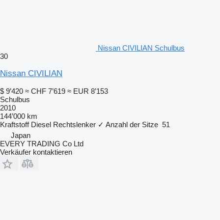
Nissan CIVILIAN Schulbus
30
Nissan CIVILIAN
$ 9’420
≈ CHF 7’619
≈ EUR 8’153
Schulbus
2010
144’000 km
Kraftstoff
Diesel
Rechtslenker
✓
Anzahl der Sitze
51
Japan
EVERY TRADING Co Ltd
Verkäufer kontaktieren