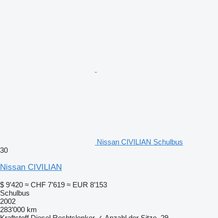
Nissan CIVILIAN Schulbus
30
Nissan CIVILIAN
$ 9’420
≈ CHF 7’619
≈ EUR 8’153
Schulbus
2002
283’000 km
Kraftstoff
Diesel
Rechtslenker
✓
Anzahl der Sitze
29