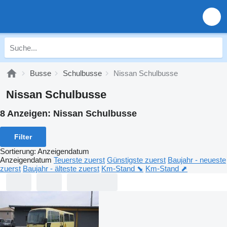
Busse
Schulbusse
Nissan Schulbusse
Nissan Schulbusse
8 Anzeigen:
Nissan Schulbusse
Filter
Sortierung
:
Anzeigendatum
Anzeigendatum
Teuerste zuerst
Günstigste zuerst
Baujahr - neueste
zuerst
Baujahr - älteste zuerst
Km-Stand ⬊
Km-Stand ⬈