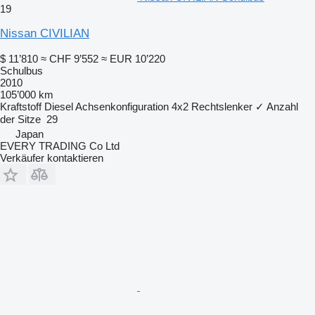
19
Nissan CIVILIAN
$ 11’810
≈ CHF 9’552
≈ EUR 10’220
Schulbus
2010
105’000 km
Kraftstoff
Diesel
Achsenkonfiguration
4x2
Rechtslenker
✓
Anzahl
der Sitze
29
Japan
EVERY TRADING Co Ltd
Verkäufer kontaktieren