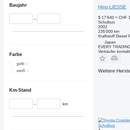
Baujahr
Hino LIESSE
$ 17’640
≈ CHF 
–
Schulbus
2002
235’000 km
Kraftstoff
Diesel
Japan
EVERY TRADING
Verkäufer kontak
Farbe
gelb
weiß
Weitere Herste
Km-Stand
–
km
Schulbus
4