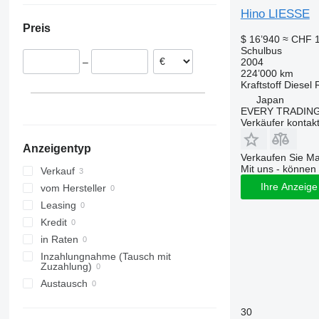
Hino LIESSE
Preis
$ 16’940
≈ CHF 
Schulbus
2004
–
224’000 km
Kraftstoff
Diesel
Japan
EVERY TRADING
Verkäufer kontak
Anzeigentyp
Verkaufen Sie M
Mit uns - können 
Verkauf
Ihre Anzeige 
vom Hersteller
Leasing
Kredit
in Raten
Inzahlungnahme (Tausch mit
Zuzahlung)
Austausch
30