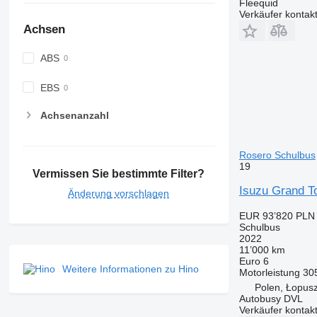
Fleequid
Verkäufer kontak
Achsen
ABS
EBS
Achsenanzahl
Rosero Schulbus
19
Vermissen Sie bestimmte Filter?
Isuzu Grand T
Änderung vorschlagen
EUR 93’820
PLN 
Schulbus
2022
11’000 km
Euro 6
Weitere Informationen zu Hino
Motorleistung
30
Polen, Łopus
Autobusy DVL
Verkäufer kontak