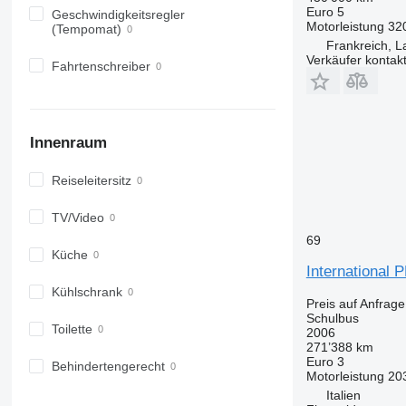
Euro 5
Geschwindigkeitsregler
Motorleistung
32
(Tempomat)
Frankreich, La
Verkäufer kontak
Fahrtenschreiber
Innenraum
Reiseleitersitz
TV/Video
69
Küche
International 
Kühlschrank
Preis auf Anfrage
Schulbus
Toilette
2006
271’388 km
Euro 3
Behindertengerecht
Motorleistung
20
Italien