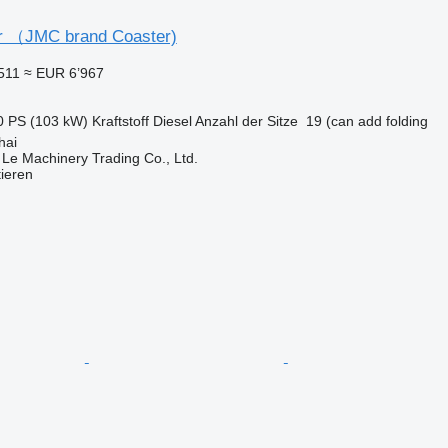
r （JMC brand Coaster)
511
≈ EUR 6’967
0 PS (103 kW)
Kraftstoff
Diesel
Anzahl der Sitze
19 (can add folding
hai
 Le Machinery Trading Co., Ltd.
tieren