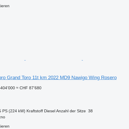
tieren
oro Grand Toro 11t km 2022 MD9 Nawigo Wing Rosero
404’000
≈ CHF 87’680
5 PS (224 kW)
Kraftstoff
Diesel
Anzahl der Sitze
38
zno
tieren