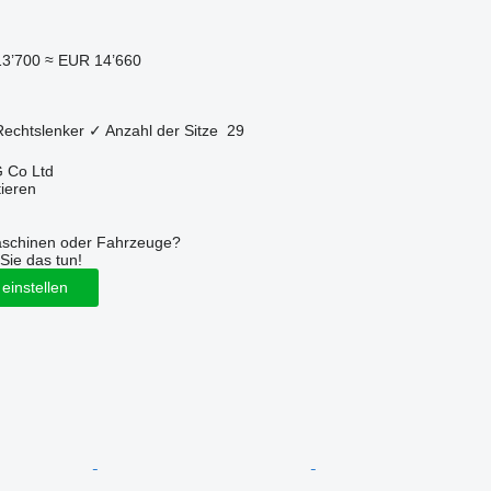
13’700
≈ EUR 14’660
Rechtslenker
✓
Anzahl der Sitze
29
 Co Ltd
tieren
aschinen oder Fahrzeuge?
Sie das tun!
einstellen