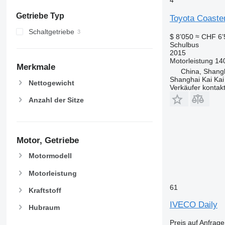
Getriebe Typ
Toyota Coaste
Schaltgetriebe
$ 8’050
≈ CHF 6’
Schulbus
2015
Motorleistung
14
Merkmale
China, Shang
Shanghai Kai Kai
Nettogewicht
Verkäufer kontak
Anzahl der Sitze
Motor, Getriebe
Motormodell
Motorleistung
61
Kraftstoff
IVECO Daily
Hubraum
Preis auf Anfrage