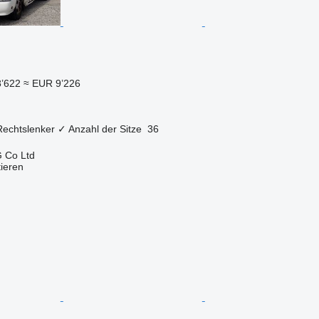
’622
≈ EUR 9’226
Rechtslenker
✓
Anzahl der Sitze
36
 Co Ltd
tieren