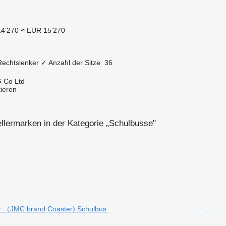
14’270
≈ EUR 15’270
Rechtslenker
✓
Anzahl der Sitze
36
 Co Ltd
tieren
llermarken in der Kategorie „Schulbusse"