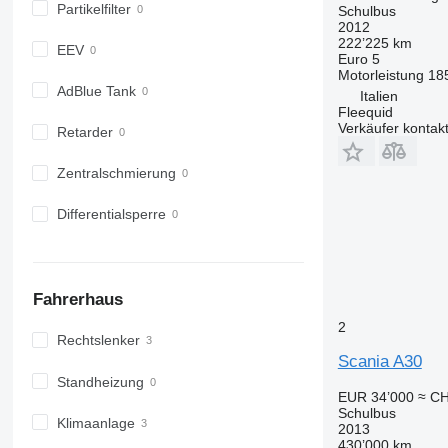
Partikelfilter
Schulbus
2012
222’225 km
EEV
Euro 5
Motorleistung
18
AdBlue Tank
Italien
Fleequid
Verkäufer kontak
Retarder
Zentralschmierung
Differentialsperre
Fahrerhaus
2
Rechtslenker
Scania A30
Standheizung
EUR 34’000
≈ CH
Schulbus
Klimaanlage
2013
430’000 km