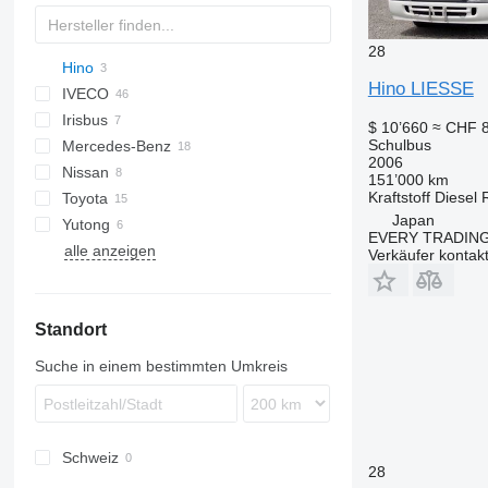
28
Hino
D-093
Ducato
E-series
Hino LIESSE
IVECO
Liesse
Irisbus
Crossway
530
$ 10’660
≈ CHF 8
Schulbus
Mercedes-Benz
Daily
Crossway
2006
Nissan
Mobi
Recreo
Citaro
151’000 km
Kraftstoff
Diesel
Toyota
Wing
Intouro
Civilian
Navigo
Ponticelli
Prestij
Japan
Yutong
MB
Coaster
Futura
Crafter
EVERY TRADING
alle anzeigen
O-series
ZK
Verkäufer kontak
Sprinter
Tourismo
Standort
Vario
Suche in einem bestimmten Umkreis
Schweiz
28