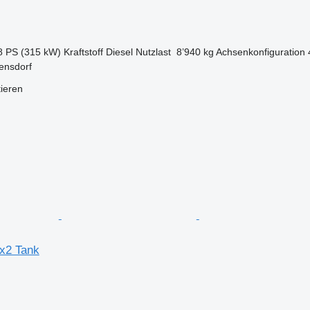
8 PS (315 kW)
Kraftstoff
Diesel
Nutzlast
8’940 kg
Achsenkonfiguration
ensdorf
tieren
x2 Tank