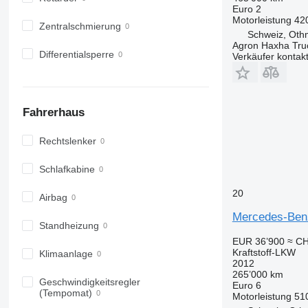
Euro 2
Motorleistung
42
Zentralschmierung
Schweiz, Oth
Agron Haxha Tr
Differentialsperre
Verkäufer kontak
Fahrerhaus
Rechtslenker
Schlafkabine
20
Airbag
Mercedes-Benz
Standheizung
EUR 36’900
≈ CH
Kraftstoff-LKW
Klimaanlage
2012
265’000 km
Geschwindigkeitsregler
Euro 6
(Tempomat)
Motorleistung
51