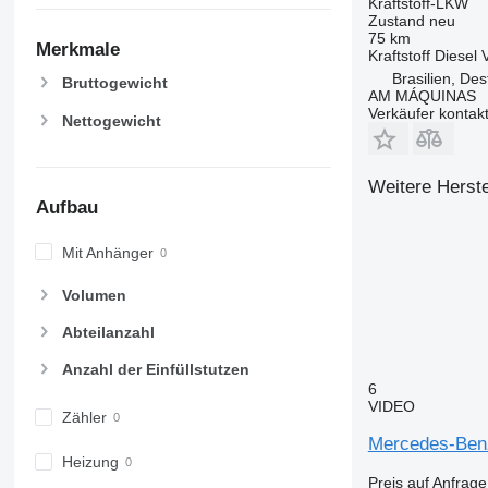
Kraftstoff-LKW
Zustand
neu
75 km
Merkmale
Kraftstoff
Diesel
Brasilien, Des
Bruttogewicht
AM MÁQUINAS
Verkäufer kontak
Nettogewicht
Weitere Herste
Aufbau
Mit Anhänger
Volumen
Abteilanzahl
Anzahl der Einfüllstutzen
6
VIDEO
Zähler
Mercedes-Ben
Heizung
Preis auf Anfrage