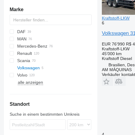
Marke
Kraftstoff-LKW
6
DAF
HD
A series
Volkswagen 31
MAN
CF
Cargo
Aumark
3309
Daily
N-Series
EUR 76’990
R$ 4
Mercedes-Benz
LF
5312
EuroCargo
A-series
Kraftstoff-LKW
Renault
XD
Eurotech
L2000
Actros
Atleon
45’000 km
Kraftstoff
Diesel
Scania
XF
Stralis
TGA
Antos
Cabstar
D-series
Brasilien, Des
Volkswagen
T-Way
TGM
Arocs
G-series
G-series
F3000
371
C5H
LT
148
AM MÁQUINAS
Verkäufer kontak
Volvo
Trakker
TGS
Atego
K-series
P-series
L3000
NX
Constellation
alle anzeigen
TGX
Axor
Kerax
R-series
M3000
T5G
FE
LK
Midliner
FH
MB
Midlum
FL
Standort
SK
Premium
FM
Sprinter
T-series
N-series
Suche in einem bestimmten Umkreis
VM
4