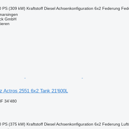
0 PS (309 kW)
Kraftstoff
Diesel
Achsenkonfiguration
6x2
Federung
Fede
marsingen
uck GmbH
tieren
 Actros 2551 6x2 Tank 21'600L
F 34’480
0 PS (375 kW)
Kraftstoff
Diesel
Achsenkonfiguration
6x2
Federung
Luft