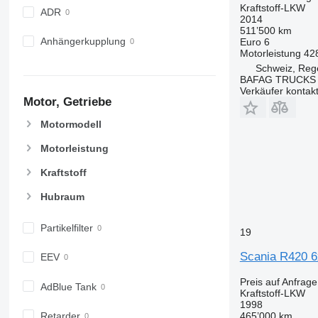
Kraftstoff-LKW
ADR
2014
511’500 km
Anhängerkupplung
Euro 6
Motorleistung
42
Schweiz, Reg
BAFAG TRUCKS
Verkäufer kontak
Motor, Getriebe
Motormodell
Motorleistung
Kraftstoff
Hubraum
Partikelfilter
19
Scania R420 6
EEV
Preis auf Anfrage
AdBlue Tank
Kraftstoff-LKW
1998
Retarder
465’000 km