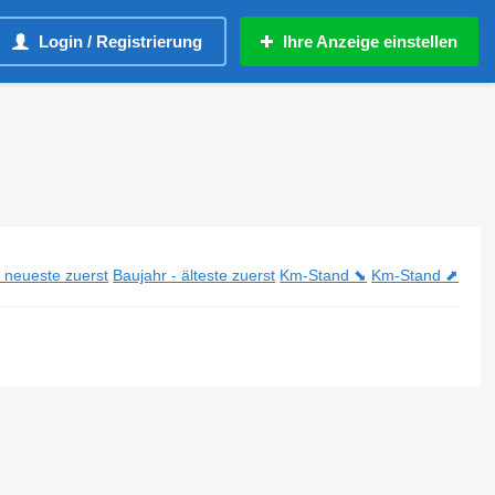
Login / Registrierung
Ihre Anzeige einstellen
- neueste zuerst
Baujahr - älteste zuerst
Km-Stand ⬊
Km-Stand ⬈