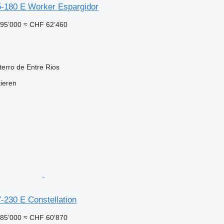
-180 E Worker Espargidor
95’000
≈ CHF 62’460
terro de Entre Rios
tieren
-230 E Constellation
85’000
≈ CHF 60’870