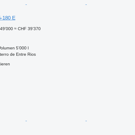
-180 E
49’000
≈ CHF 39’370
Volumen
5’000 l
terro de Entre Rios
tieren