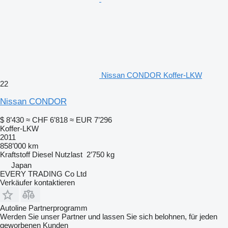
Nissan CONDOR Koffer-LKW
22
Nissan CONDOR
$ 8’430
≈ CHF 6’818
≈ EUR 7’296
Koffer-LKW
2011
858’000 km
Kraftstoff
Diesel
Nutzlast
2’750 kg
Japan
EVERY TRADING Co Ltd
Verkäufer kontaktieren
Autoline Partnerprogramm
Werden Sie unser Partner und lassen Sie sich belohnen, für jeden
geworbenen Kunden