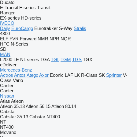
Ducato
E-Transit
F-series
Transit
Ranger
EX-series
HD-series
IVECO
Daily
EuroCargo
Eurotrakker
S-Way
Stralis
4300
ELF
FVR
Forward
NMR
NPR
NQR
HFC
N-Series
SD
MAN
L2000
LE
NL series
TGA
TGL
TGM
TGS
TGX
eDeliver
Mercedes-Benz
Actros
Antos
Atego
Axor
Econic
LAF
LK
R-Class
SK
Sprinter
V-
Class
Vario
Canter
Canter
Nissan
Atlas
Atleon
Atleon 35.13
Atleon 56.15
Atleon 80.14
Cabstar
Cabstar 35.13
Cabstar NT400
NT
NT400
Movano