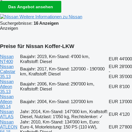
Das Angebot ansehen
Weitere Informationen zu Nissan
Suchergebnisse:
16 Anzeigen
Anzeigen
Preise für Nissan Koffer-LKW
Nissan
Baujahr: 2019, Km-Stand: 4’000 km,
EUR 44’000
NT400
Kraftstoff: Diesel
Nissan
EUR 28’000
Baujahr: 2017, Km-Stand: 120’000 - 190’000
Cabstar
-
km, Kraftstoff: Diesel
35.13
EUR 35’000
Nissan
Baujahr: 2006, Km-Stand: 290’000 km,
Atleon
EUR 8’100
Kraftstoff: Diesel
35.13
Nissan
Atleon
Baujahr: 2004, Km-Stand: 120’000 km
EUR 13’000
80.14
Nissan
Jahr: 2014, Km-Stand: 147’000 km, Kraftstoff:
EUR 4’120
ATLAS
Diesel, Nutzlast: 1’050 kg, Rechtslenker: ✓
Nissan
Jahr: 2010, Km-Stand: 134’000 km, Euro:
ATLEON
Euro 4, Motorleistung: 150 PS (110 kW),
EUR 27’800
56.15
Kraftstoff: Diesel