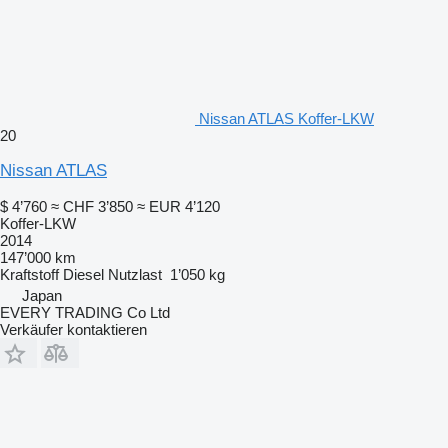
Nissan ATLAS Koffer-LKW
20
Nissan ATLAS
$ 4’760
≈ CHF 3’850
≈ EUR 4’120
Koffer-LKW
2014
147’000 km
Kraftstoff
Diesel
Nutzlast
1’050 kg
Japan
EVERY TRADING Co Ltd
Verkäufer kontaktieren