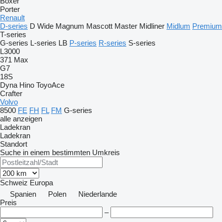
Boxer
Porter
Renault
D-series
D Wide
Magnum
Mascott
Master
Midliner
Midlum
Premium
T-series
G-series
L-series
LB
P-series
R-series
S-series
L3000
371
Max
G7
18S
Dyna
Hino
ToyoAce
Crafter
Volvo
8500
FE
FH
FL
FM
G-series
alle anzeigen
Ladekran
Ladekran
Standort
Suche in einem bestimmten Umkreis
Schweiz
Europa
Spanien
Polen
Niederlande
Preis
–