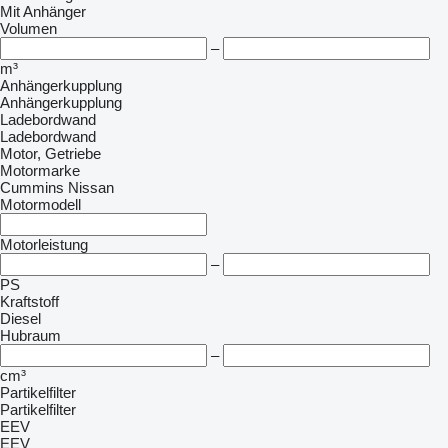
Mit Anhänger
Volumen
–
m³
Anhängerkupplung
Anhängerkupplung
Ladebordwand
Ladebordwand
Motor, Getriebe
Motormarke
Cummins
Nissan
Motormodell
Motorleistung
–
PS
Kraftstoff
Diesel
Hubraum
–
cm³
Partikelfilter
Partikelfilter
EEV
EEV