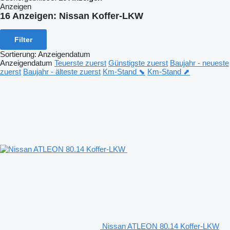
Anzeigen
16 Anzeigen:
Nissan Koffer-LKW
Filter
Sortierung
:
Anzeigendatum
Anzeigendatum
Teuerste zuerst
Günstigste zuerst
Baujahr - neueste
zuerst
Baujahr - älteste zuerst
Km-Stand ⬊
Km-Stand ⬈
Nissan ATLEON 80.14 Koffer-LKW