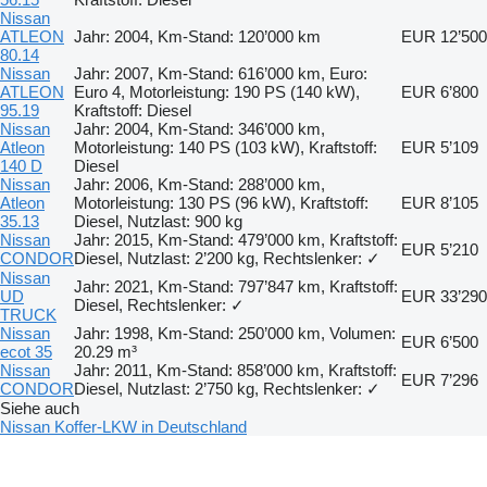
Nissan
ATLEON
Jahr: 2004, Km-Stand: 120’000 km
EUR 12’500
80.14
Nissan
Jahr: 2007, Km-Stand: 616’000 km, Euro:
ATLEON
Euro 4, Motorleistung: 190 PS (140 kW),
EUR 6’800
95.19
Kraftstoff: Diesel
Nissan
Jahr: 2004, Km-Stand: 346’000 km,
Atleon
Motorleistung: 140 PS (103 kW), Kraftstoff:
EUR 5’109
140 D
Diesel
Nissan
Jahr: 2006, Km-Stand: 288’000 km,
Atleon
Motorleistung: 130 PS (96 kW), Kraftstoff:
EUR 8’105
35.13
Diesel, Nutzlast: 900 kg
Nissan
Jahr: 2015, Km-Stand: 479’000 km, Kraftstoff:
EUR 5’210
CONDOR
Diesel, Nutzlast: 2’200 kg, Rechtslenker: ✓
Nissan
Jahr: 2021, Km-Stand: 797’847 km, Kraftstoff:
UD
EUR 33’290
Diesel, Rechtslenker: ✓
TRUCK
Nissan
Jahr: 1998, Km-Stand: 250’000 km, Volumen:
EUR 6’500
ecot 35
20.29 m³
Nissan
Jahr: 2011, Km-Stand: 858’000 km, Kraftstoff:
EUR 7’296
CONDOR
Diesel, Nutzlast: 2’750 kg, Rechtslenker: ✓
Siehe auch
Nissan Koffer-LKW in Deutschland