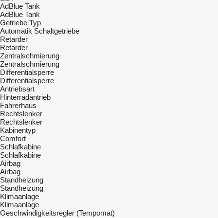
AdBlue Tank
AdBlue Tank
Getriebe Typ
Automatik
Schaltgetriebe
Retarder
Retarder
Zentralschmierung
Zentralschmierung
Differentialsperre
Differentialsperre
Antriebsart
Hinterradantrieb
Fahrerhaus
Rechtslenker
Rechtslenker
Kabinentyp
Comfort
Schlafkabine
Schlafkabine
Airbag
Airbag
Standheizung
Standheizung
Klimaanlage
Klimaanlage
Geschwindigkeitsregler (Tempomat)