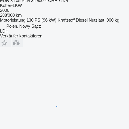
EUR 8’105
PLN 34’900
≈ CHF 7’574
Koffer-LKW
2006
288’000 km
Motorleistung
130 PS (96 kW)
Kraftstoff
Diesel
Nutzlast
900 kg
Polen, Nowy Sącz
LDH
Verkäufer kontaktieren