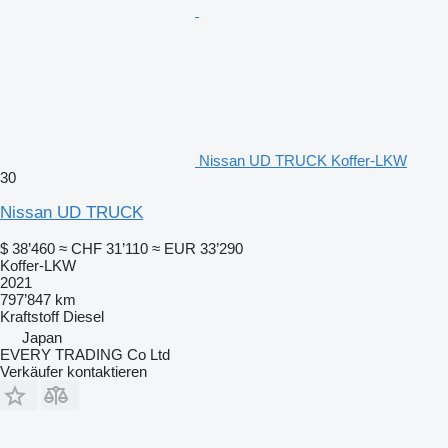
Nissan UD TRUCK Koffer-LKW
30
Nissan UD TRUCK
$ 38’460
≈ CHF 31’110
≈ EUR 33’290
Koffer-LKW
2021
797’847 km
Kraftstoff
Diesel
Japan
EVERY TRADING Co Ltd
Verkäufer kontaktieren