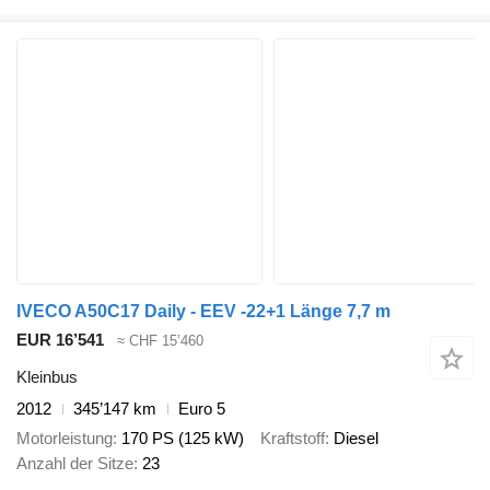
IVECO A50C17 Daily - EEV -22+1 Länge 7,7 m
EUR 16’541
≈ CHF 15’460
Kleinbus
2012
345’147 km
Euro 5
Motorleistung
170 PS (125 kW)
Kraftstoff
Diesel
Anzahl der Sitze
23