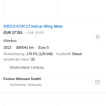
IVECO A70C17 Indcar Wing Mobi
EUR 27’251
≈ CHF 25’470
Kleinbus
2013
308’041 km
Euro 5
Motorleistung
170 PS (125 kW)
Kraftstoff
Diesel
Anzahl der Sitze
33
Deutschland, Limburg
Ferdun Mehmed GmbH