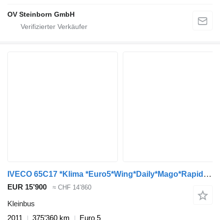
OV Steinborn GmbH
IVECO 65C17 *Klima *Euro5*Wing*Daily*Mago*Rapido*City
EUR 15’900
≈ CHF 14’860
Kleinbus
2011
375’360 km
Euro 5