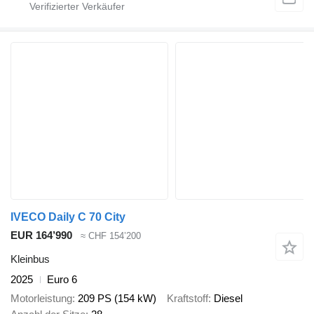
IVECO Daily C 70 City
EUR 164’990
≈ CHF 154’200
Kleinbus
2025
Euro 6
Motorleistung
209 PS (154 kW)
Kraftstoff
Diesel