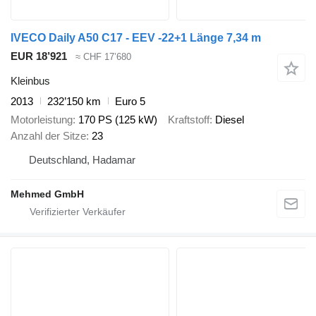
IVECO Daily A50 C17 - EEV -22+1 Länge 7,34 m
EUR 18’921
≈ CHF 17’680
Kleinbus
2013
232’150 km
Euro 5
Motorleistung
170 PS (125 kW)
Kraftstoff
Diesel
Anzahl der Sitze
23
Deutschland, Hadamar
Mehmed GmbH