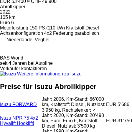
EUR 53’400
≈ CHF 49’900
Abrollkipper
2022
105 km
Euro 6
Motorleistung
150 PS (110 kW)
Kraftstoff
Diesel
Achsenkonfiguration
4x2
Federung
parabolisch
Niederlande, Veghel
BAS World
seit
4
Jahren bei Autoline
Verkäufer kontaktieren
Weitere Informationen zu Isuzu
Preise für Isuzu Abrollkipper
Jahr: 2006, Km-Stand: 66’000
Isuzu FORWARD
km, Kraftstoff: Diesel, Nutzlast:
EUR 5’686
3’950 kg, Rechtslenker: ✓
Jahr: 2020, Km-Stand: 20’498
Isuzu NPR 75 4x2
km, Euro: Euro 6, Kraftstoff:
EUR 31’750
Hyvalift Hooklift!
Diesel, Nutzlast: 3’500 kg
Jahr: 1990, Km-Stand: