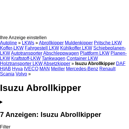
Ihre Anzeige einstellen
Autoline
»
LKWs
»
Abrollkipper
Muldenkipper
Pritsche LKW
Koffer-LKW
Fahrgestell LKW
Kühlkoffer LKW
Schiebeplanen-
LKW
Autotransporter
Abschleppwagen
Plattform LKW
Planen-
LKW
Kraftstoff-LKW
Tankwagen
Container LKW
Holztransporter LKW
Absetzkipper
»
Isuzu Abrollkipper
DAF
HIAB
Hyva
IVECO
MAN
Meiller
Mercedes-Benz
Renault
Scania
Volvo
»
Isuzu Abrollkipper
7 Anzeigen:
Isuzu Abrollkipper
Filter