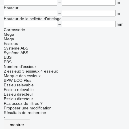
–
m
Hauteur
–
m
Hauteur de la sellette d'attelage
–
mm
Carrosserie
Mega
Mega
Essieux
Système ABS
Système ABS
EBS
EBS
Nombre d'essieux
2 essieux
3 essieux
4 essieux
Marque des essieux
BPW ECO Plus
Essieu relevable
Essieu relevable
Essieu directeur
Essieu directeur
Pas assez de filtres ?
Proposer une modification
Résultats de recherche:
-
montrer