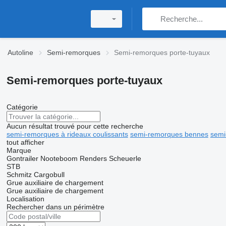
Autoline
Semi-remorques
Semi-remorques porte-tuyaux
Semi-remorques porte-tuyaux
Catégorie
Aucun résultat trouvé pour cette recherche
semi-remorques à rideaux coulissants
semi-remorques bennes
semi
tout afficher
Marque
Gontrailer
Nooteboom
Renders
Scheuerle
STB
Schmitz Cargobull
Grue auxiliaire de chargement
Grue auxiliaire de chargement
Localisation
Rechercher dans un périmètre