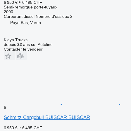
6 950 €
≈ 6 495 CHF
Semi-remorque porte-tuyaux
2000
Carburant
diesel
Nombre d'essieux
2
Pays-Bas, Vuren
Kleyn Trucks
depuis
22
ans sur Autoline
Contacter le vendeur
6
Schmitz Cargobull BUISCAR BUISCAR
6 950 €
≈ 6 495 CHF