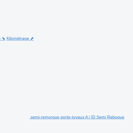
e ⬊
Kilométrage ⬈
semi-remorque porte-tuyaux A / ID Semi Reboque