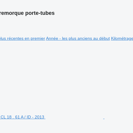
remorque porte-tubes
plus récentes en premier
Année - les plus anciens au début
Kilométrag