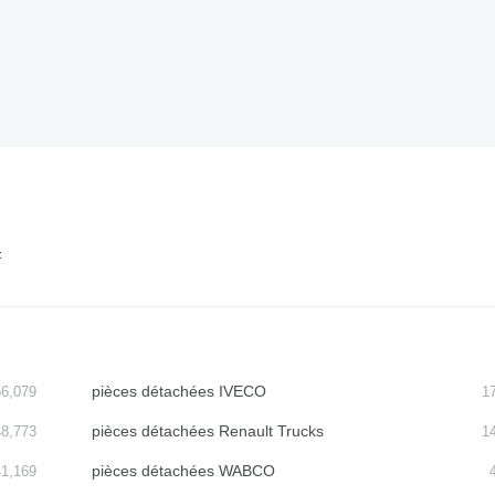
F
pièces détachées IVECO
56,079
1
pièces détachées Renault Trucks
48,773
1
pièces détachées WABCO
41,169