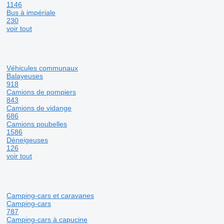
1146
Bus à impériale
230
voir tout
Véhicules communaux
Balayeuses
918
Camions de pompiers
843
Camions de vidange
686
Camions poubelles
1586
Déneigeuses
126
voir tout
Camping-cars et caravanes
Camping-cars
787
Camping-cars à capucine