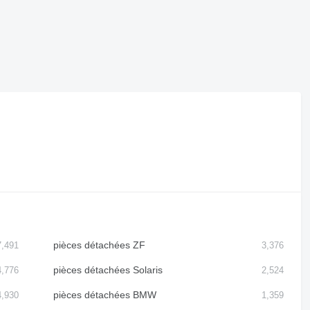
pièces détachées ZF
7,491
3,376
pièces détachées Solaris
4,776
2,524
pièces détachées BMW
4,930
1,359