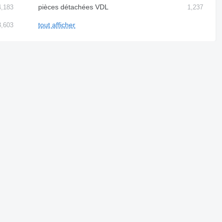
pièces détachées VDL
4,183
1,237
tout afficher
3,603