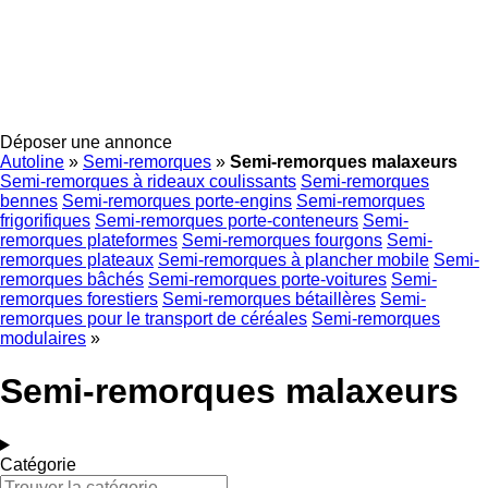
Déposer une annonce
Autoline
»
Semi-remorques
»
Semi-remorques malaxeurs
Semi-remorques à rideaux coulissants
Semi-remorques
bennes
Semi-remorques porte-engins
Semi-remorques
frigorifiques
Semi-remorques porte-conteneurs
Semi-
remorques plateformes
Semi-remorques fourgons
Semi-
remorques plateaux
Semi-remorques à plancher mobile
Semi-
remorques bâchés
Semi-remorques porte-voitures
Semi-
remorques forestiers
Semi-remorques bétaillères
Semi-
remorques pour le transport de céréales
Semi-remorques
modulaires
»
Semi-remorques malaxeurs
Catégorie