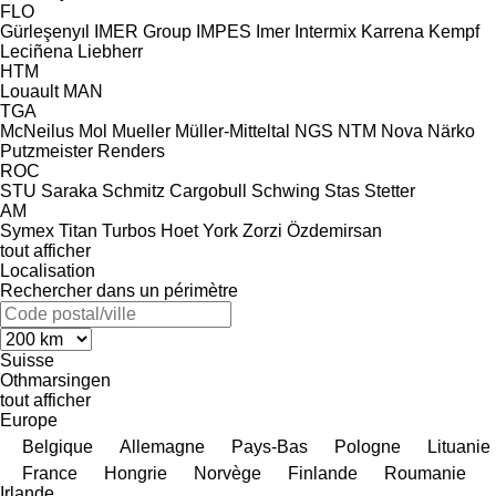
FLO
Gürleşenyıl
IMER Group
IMPES
Imer
Intermix
Karrena
Kempf
Leciñena
Liebherr
HTM
Louault
MAN
TGA
McNeilus
Mol
Mueller
Müller-Mitteltal
NGS
NTM
Nova
Närko
Putzmeister
Renders
ROC
STU
Saraka
Schmitz Cargobull
Schwing
Stas
Stetter
AM
Symex
Titan
Turbos Hoet
York
Zorzi
Özdemirsan
tout afficher
Localisation
Rechercher dans un périmètre
Suisse
Othmarsingen
tout afficher
Europe
Belgique
Allemagne
Pays-Bas
Pologne
Lituanie
France
Hongrie
Norvège
Finlande
Roumanie
Irlande