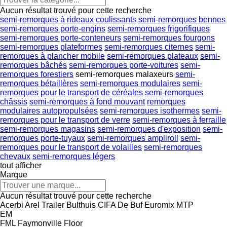
Aucun résultat trouvé pour cette recherche
semi-remorques à rideaux coulissants
semi-remorques bennes
semi-remorques porte-engins
semi-remorques frigorifiques
semi-remorques porte-conteneurs
semi-remorques fourgons
semi-remorques plateformes
semi-remorques citernes
semi-
remorques à plancher mobile
semi-remorques plateaux
semi-
remorques bâchés
semi-remorques porte-voitures
semi-
remorques forestiers
semi-remorques malaxeurs
semi-
remorques bétaillères
semi-remorques modulaires
semi-
remorques pour le transport de céréales
semi-remorques
châssis
semi-remorques à fond mouvant
remorques
modulaires autopropulsées
semi-remorques isothermes
semi-
remorques pour le transport de verre
semi-remorques à ferraille
semi-remorques magasins
semi-remorques d'exposition
semi-
remorques porte-tuyaux
semi-remorques ampliroll
semi-
remorques pour le transport de volailles
semi-remorques
chevaux
semi-remorques légers
tout afficher
Marque
Aucun résultat trouvé pour cette recherche
Acerbi
Arel Trailer
Bulthuis
CIFA
De Buf
Euromix MTP
EM
FML
Faymonville
Floor