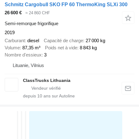
Schmitz Cargobull SKO FP 60 ThermoKing SLXi 300
26 600 €
≈ 24 860 CHF
Semi-remorque frigorifique
2019
Carburant
diesel
Capacité de charge
27 000 kg
Volume
87,35 m³
Poids net à vide
8 843 kg
Nombre d'essieux
3
Lituanie, Vilnius
ClassTrucks Lithuania
depuis
10
ans sur Autoline