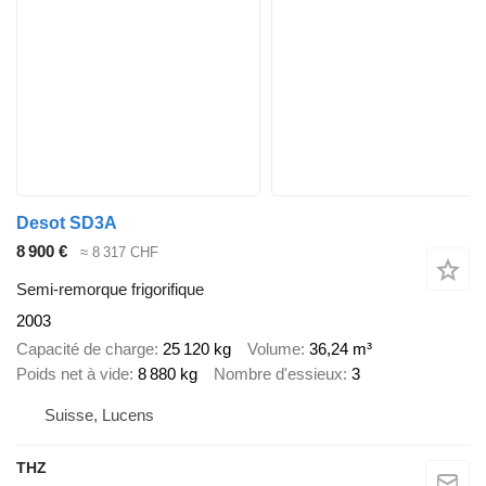
Desot SD3A
8 900 €
≈ 8 317 CHF
Semi-remorque frigorifique
2003
Capacité de charge
25 120 kg
Volume
36,24 m³
Poids net à vide
8 880 kg
Nombre d'essieux
3
Suisse, Lucens
THZ