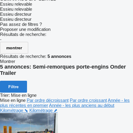
Essieu relevable
Essieu relevable
Essieu directeur
Essieu directeur
Pas assez de filtres ?
Proposer une modification
Résultats de recherche:
-
montrer
Résultats de recherche:
5 annonces
Montrer
5 annonces:
Semi-remorques porte-engins Onder
Trailer
Filtre
Trier
:
Mise en ligne
Mise en ligne
Par ordre décroissant
Par ordre croissant
Année - les
plus récentes en premier
Année - les plus anciens au début
Kilométrage ⬊
Kilométrage ⬈