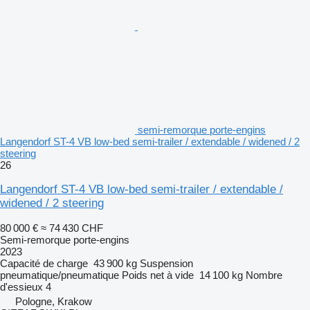
semi-remorque porte-engins
Langendorf ST-4 VB low-bed semi-trailer / extendable / widened / 2
steering
26
Langendorf ST-4 VB low-bed semi-trailer / extendable /
widened / 2 steering
80 000 €
≈ 74 430 CHF
Semi-remorque porte-engins
2023
Capacité de charge
43 900 kg
Suspension
pneumatique/pneumatique
Poids net à vide
14 100 kg
Nombre
d'essieux
4
Pologne, Krakow