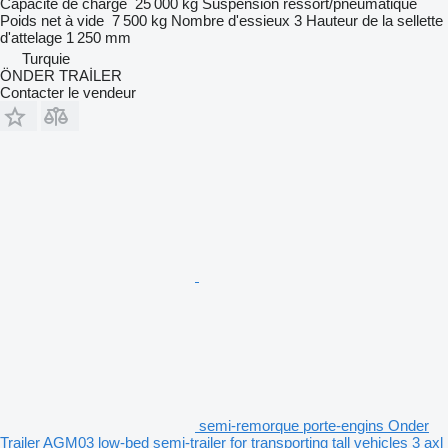
Capacité de charge
25 000 kg
Suspension
ressort/pneumatique
Poids net à vide
7 500 kg
Nombre d'essieux
3
Hauteur de la sellette
d'attelage
1 250 mm
Turquie
ÖNDER TRAİLER
Contacter le vendeur
semi-remorque porte-engins Onder
Trailer AGM03 low-bed semi-trailer for transporting tall vehicles 3 axl