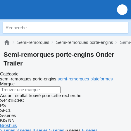
Semi-remorques
Semi-remorques porte-engins
Semi-
Semi-remorques porte-engins Onder
Trailer
Catégorie
semi-remorques porte-engins
semi-remorques plateformes
Marque
Aucun résultat trouvé pour cette recherche
S44315CHC
PS
SFCL
S-series
KIS
NN
Broshuis
2 series
3 series
4 series
5 series
6 series
E series