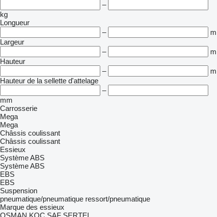
–
kg
Longueur
–
m
Largeur
–
m
Hauteur
–
m
Hauteur de la sellette d'attelage
–
mm
Carrosserie
Mega
Mega
Châssis coulissant
Châssis coulissant
Essieux
Système ABS
Système ABS
EBS
EBS
Suspension
pneumatique/pneumatique
ressort/pneumatique
Marque des essieux
OSMAN KOC
SAF
SERTEL