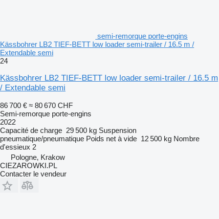
semi-remorque porte-engins
Kässbohrer LB2 TIEF-BETT low loader semi-trailer / 16.5 m /
Extendable semi
24
Kässbohrer LB2 TIEF-BETT low loader semi-trailer / 16.5 m
/ Extendable semi
86 700 €
≈ 80 670 CHF
Semi-remorque porte-engins
2022
Capacité de charge
29 500 kg
Suspension
pneumatique/pneumatique
Poids net à vide
12 500 kg
Nombre
d'essieux
2
Pologne, Krakow
CIEZAROWKI.PL
Contacter le vendeur