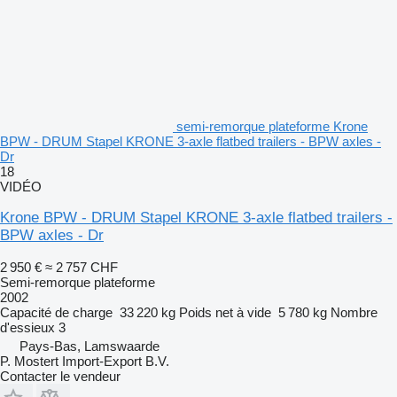
semi-remorque plateforme Krone
BPW - DRUM Stapel KRONE 3-axle flatbed trailers - BPW axles -
Dr
18
VIDÉO
Krone BPW - DRUM Stapel KRONE 3-axle flatbed trailers -
BPW axles - Dr
2 950 €
≈ 2 757 CHF
Semi-remorque plateforme
2002
Capacité de charge
33 220 kg
Poids net à vide
5 780 kg
Nombre
d'essieux
3
Pays-Bas, Lamswaarde
P. Mostert Import-Export B.V.
Contacter le vendeur