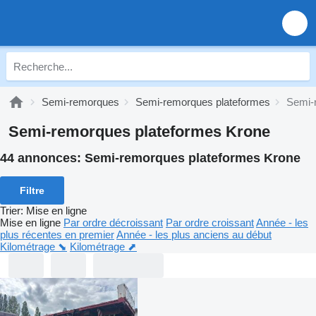
Semi-remorques
Semi-remorques plateformes
Semi-
Semi-remorques plateformes Krone
44 annonces:
Semi-remorques plateformes Krone
Filtre
Trier
:
Mise en ligne
Mise en ligne
Par ordre décroissant
Par ordre croissant
Année - les
plus récentes en premier
Année - les plus anciens au début
Kilométrage ⬊
Kilométrage ⬈