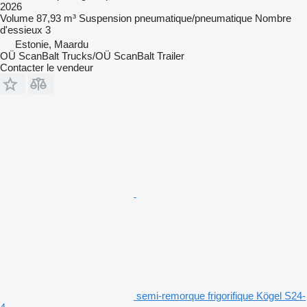
2026
Volume
87,93 m³
Suspension
pneumatique/pneumatique
Nombre
d'essieux
3
Estonie, Maardu
OÜ ScanBalt Trucks/OÜ ScanBalt Trailer
Contacter le vendeur
semi-remorque frigorifique Kögel S24-