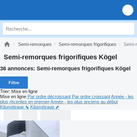
Semi-remorques
Semi-remorques frigorifiques
Semi-r
Semi-remorques frigorifiques Kögel
36 annonces:
Semi-remorques frigorifiques Kögel
Filtre
Trier
:
Mise en ligne
Mise en ligne
Par ordre décroissant
Par ordre croissant
Année - les
plus récentes en premier
Année - les plus anciens au début
Kilométrage ⬊
Kilométrage ⬈