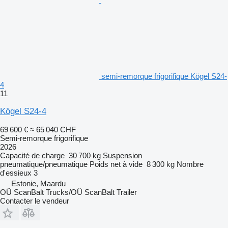
semi-remorque frigorifique Kögel S24-
4
11
Kögel S24-4
69 600 €
≈ 65 040 CHF
Semi-remorque frigorifique
2026
Capacité de charge
30 700 kg
Suspension
pneumatique/pneumatique
Poids net à vide
8 300 kg
Nombre
d'essieux
3
Estonie, Maardu
OÜ ScanBalt Trucks/OÜ ScanBalt Trailer
Contacter le vendeur