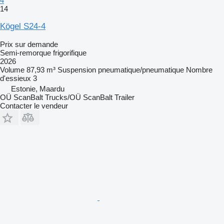
4
14
Kögel S24-4
Prix sur demande
Semi-remorque frigorifique
2026
Volume
87,93 m³
Suspension
pneumatique/pneumatique
Nombre
d'essieux
3
Estonie, Maardu
OÜ ScanBalt Trucks/OÜ ScanBalt Trailer
Contacter le vendeur