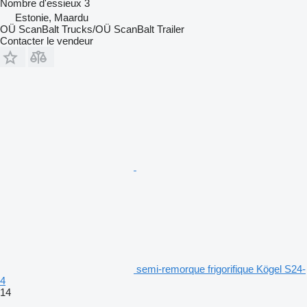
Nombre d'essieux
3
Estonie, Maardu
OÜ ScanBalt Trucks/OÜ ScanBalt Trailer
Contacter le vendeur
semi-remorque frigorifique Kögel S24-
4
14