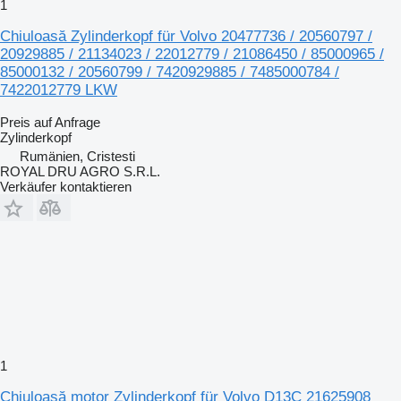
1
Chiuloasă Zylinderkopf für Volvo 20477736 / 20560797 /
20929885 / 21134023 / 22012779 / 21086450 / 85000965 /
85000132 / 20560799 / 7420929885 / 7485000784 /
7422012779 LKW
Preis auf Anfrage
Zylinderkopf
Rumänien, Cristesti
ROYAL DRU AGRO S.R.L.
Verkäufer kontaktieren
1
Chiuloasă motor Zylinderkopf für Volvo D13C 21625908