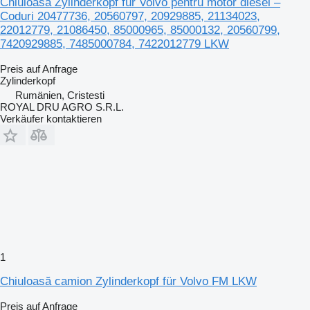
Chiuloasă Zylinderkopf für Volvo pentru motor diesel –
Coduri 20477736, 20560797, 20929885, 21134023,
22012779, 21086450, 85000965, 85000132, 20560799,
7420929885, 7485000784, 7422012779 LKW
Preis auf Anfrage
Zylinderkopf
Rumänien, Cristesti
ROYAL DRU AGRO S.R.L.
Verkäufer kontaktieren
1
Chiuloasă camion Zylinderkopf für Volvo FM LKW
Preis auf Anfrage