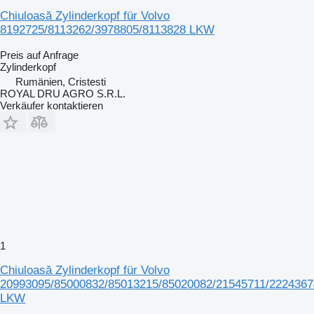
Chiuloasă Zylinderkopf für Volvo
8192725/8113262/3978805/8113828 LKW
Preis auf Anfrage
Zylinderkopf
Rumänien, Cristesti
ROYAL DRU AGRO S.R.L.
Verkäufer kontaktieren
1
Chiuloasă Zylinderkopf für Volvo
20993095/85000832/85013215/85020082/21545711/2224367
LKW