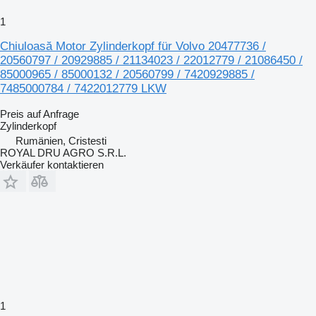
1
Chiuloasă Motor Zylinderkopf für Volvo 20477736 /
20560797 / 20929885 / 21134023 / 22012779 / 21086450 /
85000965 / 85000132 / 20560799 / 7420929885 /
7485000784 / 7422012779 LKW
Preis auf Anfrage
Zylinderkopf
Rumänien, Cristesti
ROYAL DRU AGRO S.R.L.
Verkäufer kontaktieren
1