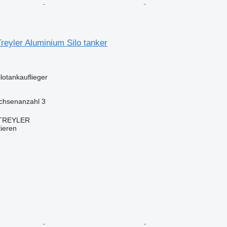
reyler Aluminium Silo tanker
lotankauflieger
chsenanzahl
3
TREYLER
tieren