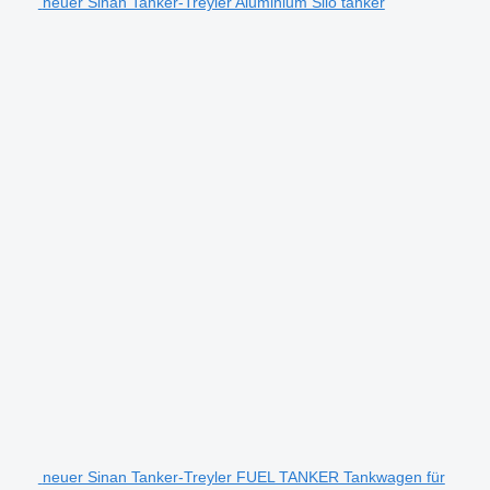
neuer Sinan Tanker-Treyler Aluminium Silo tanker
neuer Sinan Tanker-Treyler FUEL TANKER Tankwagen für