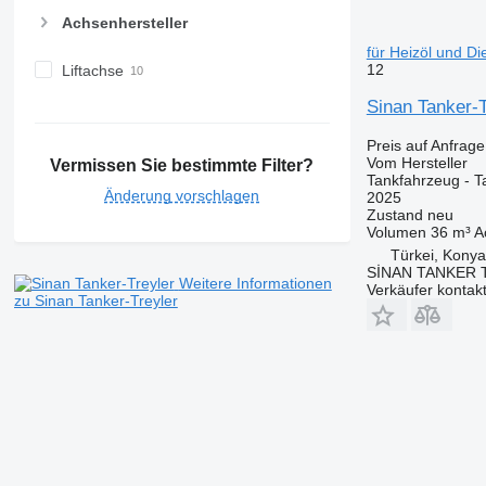
Achsenhersteller
für Heizöl und Di
12
Liftachse
Sinan Tanker-
Preis auf Anfrage
Vom Hersteller
Vermissen Sie bestimmte Filter?
Tankfahrzeug - T
Änderung vorschlagen
2025
Zustand
neu
Volumen
36 m³
A
Türkei, Konya
SİNAN TANKER 
Weitere Informationen
Verkäufer kontak
zu Sinan Tanker-Treyler