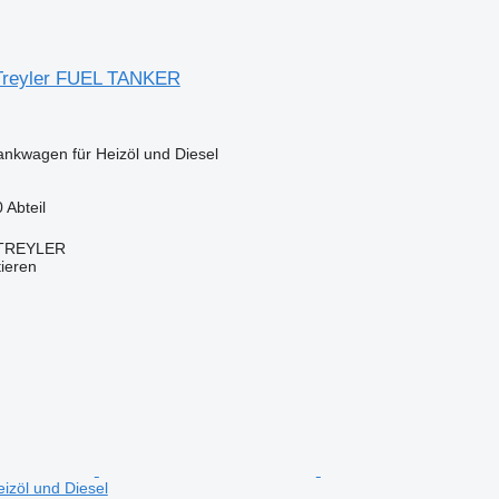
-Treyler FUEL TANKER
ankwagen für Heizöl und Diesel
0 Abteil
TREYLER
tieren
izöl und Diesel