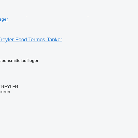
eger
Treyler Food Termos Tanker
ebensmittelauflieger
TREYLER
tieren