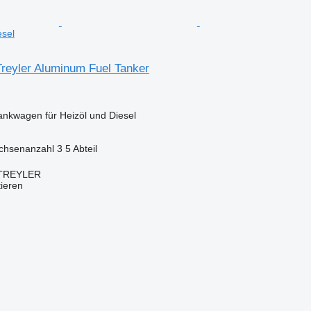
esel
Treyler Aluminum Fuel Tanker
ankwagen für Heizöl und Diesel
chsenanzahl
3
5 Abteil
TREYLER
tieren