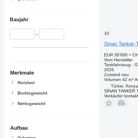
Baujahr
10
–
Sinan Tanker-T
EUR 30’000
≈ CH
Vom Hersteller
Tankfahrzeug - G
2025
Merkmale
Zustand
neu
Volumen
42 m³
A
Nutzlast
Türkei, Konya
SİNAN TANKER 
Bruttogewicht
Verkäufer kontak
Nettogewicht
Aufbau
Volumen