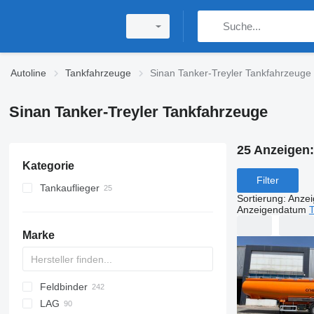
Autoline
Tankfahrzeuge
Sinan Tanker-Treyler Tankfahrzeuge
Sinan Tanker-Treyler Tankfahrzeuge
25 Anzeigen
Kategorie
Filter
Tankauflieger
Sortierung
:
Anze
Tankwagen für Heizöl und Diesel
Anzeigendatum
T
Silotankauflieger
Marke
Bitumenauflieger
Chemietankauflieger
Gastankauflieger
Feldbinder
54500
SVM
NCG
CB
T-series
SAPL
KIS
STF
ADR
CK
SOA
K series
LPG
45
AMMONIA
Carrytank
Tankwagen Auflieger
LAG
NG
BPDO
LPG
TF
EUT
ASW
TX
Stralis
Modulo
TSA
SSK
Lebensmittelauflieger