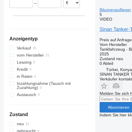
–
Bitumenauflieger
5
VIDEO
Sinan Tanker-T
Anzeigentyp
Preis auf Anfrage
Vom Hersteller
Verkauf
Tankfahrzeug - B
2025
vom Hersteller
Zustand
neu
Leasing
0 Abteil
Kredit
Türkei, Konya
SİNAN TANKER 
in Raten
Verkäufer kontak
Inzahlungnahme (Tausch mit
Zuzahlung)
Melden Sie sich 
Austausch
Abonnieren
Zustand
Indem Sie hier kl
neu
gebraucht