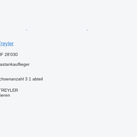
reyler
F 28’030
astankauflieger
chsenanzahl
3
1 abteil
TREYLER
tieren