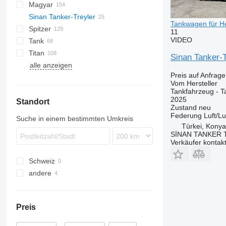
Magyar
BPO
KIP
SSL
0-3
TGS
Sinan Tanker-Treyler
TSA
STB
GSA
S-series
SA
L-series
CM
MACOLA
SCT
TS
Tankwagen für He
Spitzer
STS
O-3
SR
SL
11
VIDEO
Tank
SF
LPG
Titan
SK
OPL 38
Sinan Tanker-T
alle anzeigen
SP
ADR
97
NS
LPG
Preis auf Anfrage
TX
Vom Hersteller
Tankfahrzeug - T
2025
Standort
Zustand
neu
Federung
Luft/Lu
Suche in einem bestimmten Umkreis
Türkei, Konya
SİNAN TANKER 
Verkäufer kontak
Schweiz
andere
Ukraine
Preis