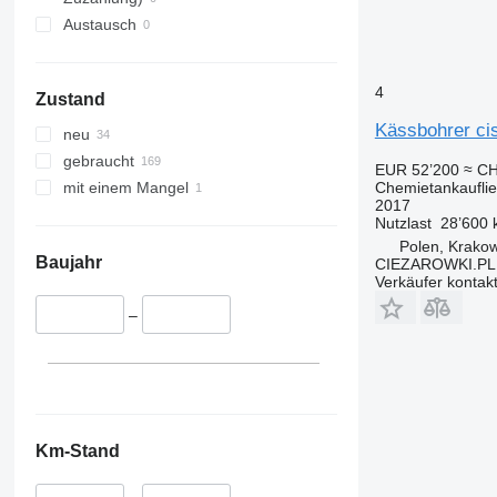
Austausch
4
Zustand
Kässbohrer cis
neu
gebraucht
EUR 52’200
≈ CH
Chemietankaufli
mit einem Mangel
2017
Nutzlast
28’600 
Polen, Krako
Baujahr
CIEZAROWKI.PL
Verkäufer kontak
–
Km-Stand