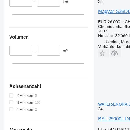
35
–
km
Magyar S38D
EUR 26’000
≈ CH
Chemietankaufli
2007
Nutzlast
32’060 
Volumen
Ukraine, Mur
Verkäufer kontak
–
m³
Achsenanzahl
2 Achsen
3 Achsen
WATER/ENGRAIS 
24
4 Achsen
BSL 25000L 
EUR 14’500
≈ CH
Merkmale