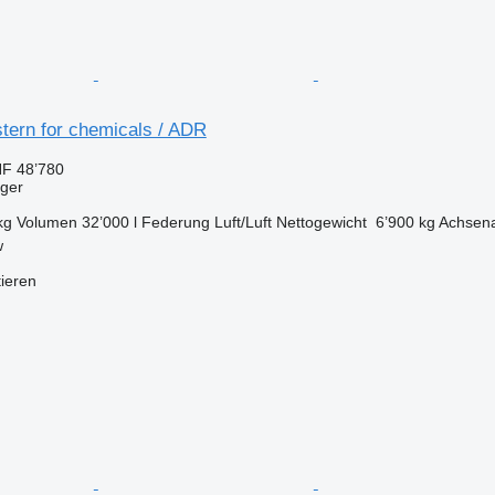
tern for chemicals / ADR
F 48’780
eger
kg
Volumen
32’000 l
Federung
Luft/Luft
Nettogewicht
6’900 kg
Achsen
w
tieren