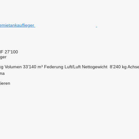
F 27’100
eger
kg
Volumen
33’140 m³
Federung
Luft/Luft
Nettogewicht
8’240 kg
Achse
nna
tieren