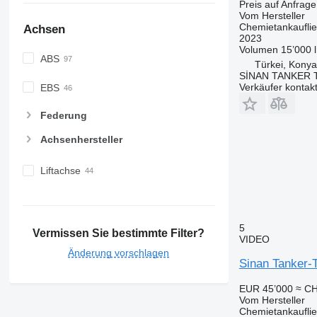
Preis auf Anfrage
Vom Hersteller
Chemietankaufli
Achsen
2023
Volumen
15’000 l
ABS
Türkei, Konya
SİNAN TANKER 
Verkäufer kontak
EBS
Federung
Achsenhersteller
Liftachse
5
Vermissen Sie bestimmte Filter?
VIDEO
Änderung vorschlagen
Sinan Tanker-
EUR 45’000
≈ CH
Vom Hersteller
Chemietankaufli