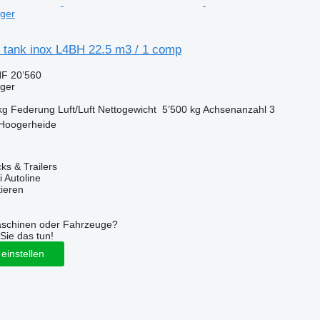
eger
 tank inox L4BH 22.5 m3 / 1 comp
F 20’560
eger
kg
Federung
Luft/Luft
Nettogewicht
5’500 kg
Achsenanzahl
3
 Hoogerheide
s & Trailers
 Autoline
tieren
aschinen oder Fahrzeuge?
Sie das tun!
einstellen