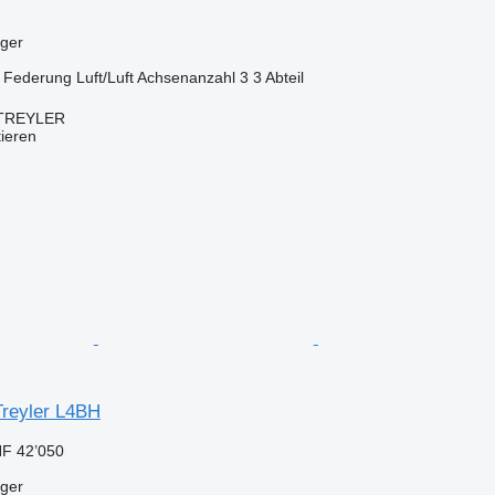
eger
Federung
Luft/Luft
Achsenanzahl
3
3 Abteil
TREYLER
tieren
Treyler L4BH
F 42’050
eger