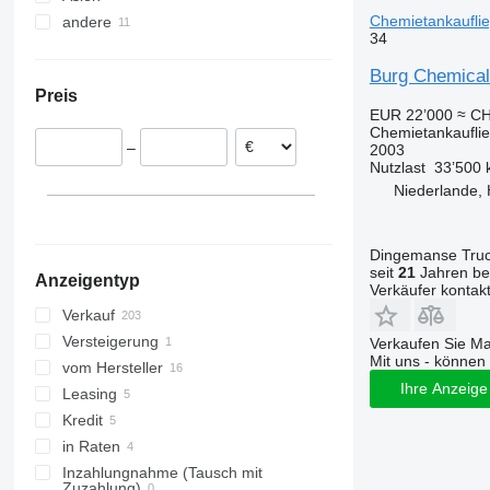
Chemietankaufli
andere
Spanien
Türkei
34
Polen
China
Ukraine
Burg Chemical
Deutschland
Preis
Italien
EUR 22’000
≈ CH
Frankreich
Chemietankaufli
–
2003
Litauen
Nutzlast
33’500 
Norwegen
Niederlande,
alle anzeigen
Dingemanse Truck
seit
21
Jahren bei
Anzeigentyp
Verkäufer kontak
Verkauf
Versteigerung
Verkaufen Sie M
Mit uns - können 
vom Hersteller
Ihre Anzeige 
Leasing
Kredit
in Raten
Inzahlungnahme (Tausch mit
Zuzahlung)