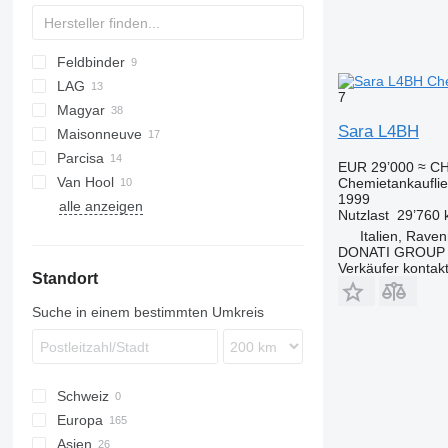
Feldbinder
LAG
TSA
STB
7
Magyar
GSA
Sara L4BH
Maisonneuve
O-3
S-series
Parcisa
SR
EUR 29’000
≈ CH
Van Hool
TS
Chemietankaufli
1999
alle anzeigen
ADR
Nutzlast
29’760 
Italien, Rave
DONATI GROUP
Verkäufer kontak
Standort
Suche in einem bestimmten Umkreis
Schweiz
Europa
Asien
Niederlande