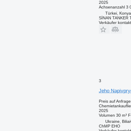
2025
Achsenanzahl
3
Türkei, Konya
SİNAN TANKER 
Verkäufer kontak
3
Jeho Napivpry
Preis auf Anfrage
Chemietankaufli
2025
Volumen
30 m³
F
Ukraine, Bilia
ChMP EHO
Verkäufer kontak