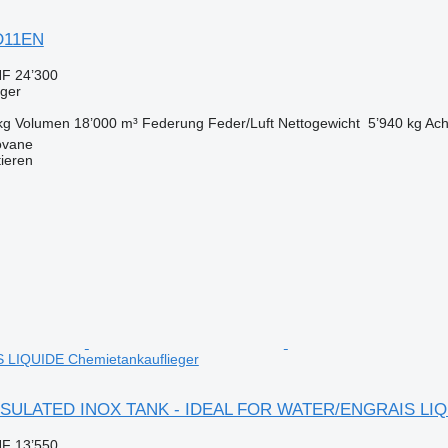
D11EN
F 24’300
eger
kg
Volumen
18’000 m³
Federung
Feder/Luft
Nettogewicht
5’940 kg
Ach
ovane
tieren
LIQUIDE Chemietankauflieger
INSULATED INOX TANK - IDEAL FOR WATER/ENGRAIS LI
F 13’550