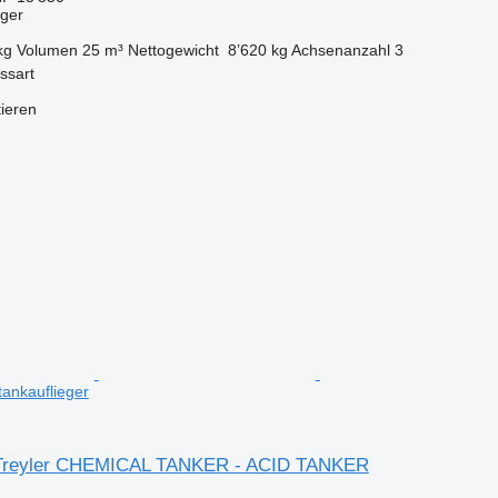
eger
kg
Volumen
25 m³
Nettogewicht
8’620 kg
Achsenanzahl
3
ssart
tieren
nkauflieger
-Treyler CHEMICAL TANKER - ACID TANKER