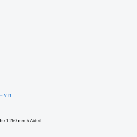
— v n
öhe
1’250 mm
5 Abteil