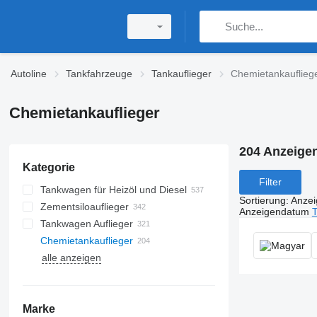
Autoline
Tankfahrzeuge
Tankauflieger
Chemietankauflieg
Chemietankauflieger
204 Anzeige
Kategorie
Filter
Tankwagen für Heizöl und Diesel
Sortierung
:
Anze
Zementsiloauflieger
Anzeigendatum
T
Tankwagen Auflieger
Chemietankauflieger
alle anzeigen
Marke