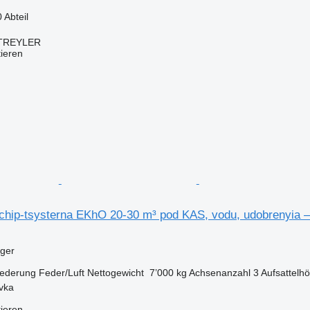
0 Abteil
TREYLER
tieren
chip-tsysterna EKhO 20-30 m³ pod KAS, vodu, udobrenyia 
eger
ederung
Feder/Luft
Nettogewicht
7’000 kg
Achsenanzahl
3
Aufsattelh
ivka
tieren