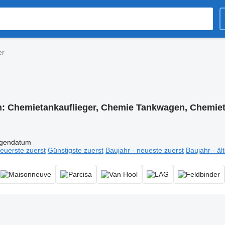
er
n:
Chemietankauflieger, Chemie Tankwagen, Chemie
igendatum
euerste zuerst
Günstigste zuerst
Baujahr - neueste zuerst
Baujahr - äl