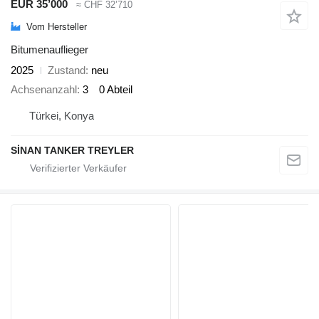
EUR 35’000
≈ CHF 32’710
Vom Hersteller
Bitumenauflieger
2025
Zustand
neu
Achsenanzahl
3
0 Abteil
Türkei, Konya
SİNAN TANKER TREYLER