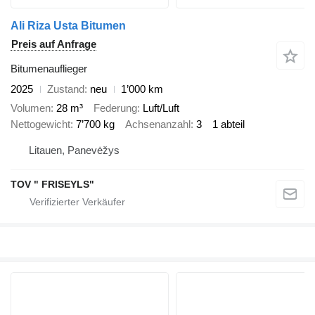
Ali Riza Usta Bitumen
Preis auf Anfrage
Bitumenauflieger
2025
Zustand
neu
1’000 km
Volumen
28 m³
Federung
Luft/Luft
Nettogewicht
7’700 kg
Achsenanzahl
3
1 abteil
Litauen, Panevėžys
TOV " FRISEYLS"