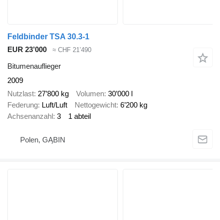
Feldbinder TSA 30.3-1
EUR 23’000
≈ CHF 21’490
Bitumenauflieger
2009
Nutzlast
27’800 kg
Volumen
30’000 l
Federung
Luft/Luft
Nettogewicht
6’200 kg
Achsenanzahl
3
1 abteil
Polen, GĄBIN