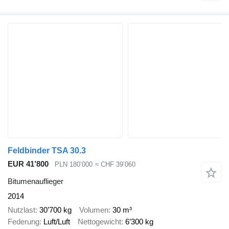
Feldbinder TSA 30.3
EUR 41’800
PLN 180’000
≈ CHF 39’060
Bitumenauflieger
2014
Nutzlast
30’700 kg
Volumen
30 m³
Federung
Luft/Luft
Nettogewicht
6’300 kg