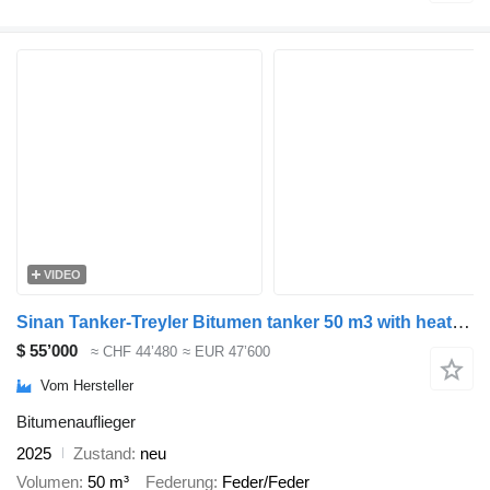
VIDEO
Sinan Tanker-Treyler Bitumen tanker 50 m3 with heating system
$ 55’000
≈ CHF 44’480
≈ EUR 47’600
Vom Hersteller
Bitumenauflieger
2025
Zustand
neu
Volumen
50 m³
Federung
Feder/Feder