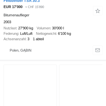
Feldbinder TSA 30.3
EUR 17’000
≈ CHF 15’890
Bitumenauflieger
2003
Nutzlast
27’900 kg
Volumen
30’000 l
Federung
Luft/Luft
Nettogewicht
6’100 kg
Achsenanzahl
3
1 abteil
Polen, GĄBIN