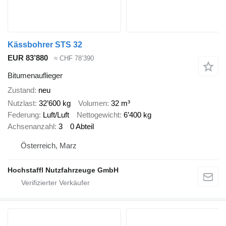
Kässbohrer STS 32
EUR 83’880
≈ CHF 78’390
Bitumenauflieger
Zustand
neu
Nutzlast
32’600 kg
Volumen
32 m³
Federung
Luft/Luft
Nettogewicht
6’400 kg
Achsenanzahl
3
0 Abteil
Österreich, Marz
Hochstaffl Nutzfahrzeuge GmbH